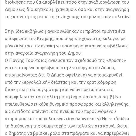
διοίκησης που θα αποβλέπει, τόσο στην αναδιοργάνωση του
Δήμου ως διοικητικού μηχανισμού, όσο και στην αναγέννηση
της κοινότητας μέσω της ενίσχυσης του ρόλου των πολιτών.
Στην ίδια εκδήλωση ανακοινώθηκαν οι πρώτοι τριάντα ένα
υποψήφιοι της Κίνησης, που συμμετέχουν στις εκλογές με
μόνο κίνητρο την ανάγκη να προσφέρουν και να συμβάλλουν
στην αναγκαία αναγέννηση του Δήμου.
Ο Γιάννης Τσούτσιας ανέλυσε τον σχεδιασμό της «Δράσης»
για εκτεταμένη παρέμβαση στη λειτουργία του Δήμου,
επισημαίνοντας ότι: Ο Δήμος οφείλει α) να απομακρυνθεί
από την «εργολαβική» διάσταση και την κρατικόμορφη
διοικητική του συγκρότηση και να αντιμετωπίσει «το
ασυμφιλίωτο» του πολίτη με τη δημόσια διοίκηση. β) Να
απελευθερώσει κάθε δυναμικό προσφοράς και αλληλεγγύης,
ως αντίδοτο απέναντι στο πνεύμα του παροξυνόμενου
ατομισμού και του «όλοι εναντίον όλων» και γ) Να επιδιώξει
τη διεύρυνση της συμμετοχής των πολιτών στα κοινά, ώστε
ο δημότης να βρίσκει ρόλο στα πράγματα και να παρεμβαίνει