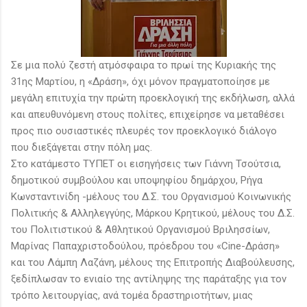
Σε μια πολύ ζεστή ατμόσφαιρα το πρωί της Κυριακής της
31ης Μαρτίου, η «Δράση», όχι μόνον πραγματοποίησε με
μεγάλη επιτυχία την πρώτη προεκλογική της εκδήλωση, αλλά
και απευθυνόμενη στους πολίτες, επιχείρησε να μεταθέσει
προς πιο ουσιαστικές πλευρές τον προεκλογικό διάλογο
που διεξάγεται στην πόλη μας.
Στο κατάμεστο ΤΥΠΕΤ οι εισηγήσεις των Γιάννη Τσούτσια,
δημοτικού συμβούλου και υποψηφίου δημάρχου, Ρήγα
Κωνσταντινίδη -μέλους του Δ.Σ. του Οργανισμού Κοινωνικής
Πολιτικής & Αλληλεγγύης, Μάρκου Κρητικού, μέλους του Δ.Σ.
του Πολιτιστικού & Αθλητικού Οργανισμού Βριλησσίων,
Μαρίνας Παπαχριστοδούλου, πρόεδρου του «Cine-Δράση»
και του Λάμπη Λαζάνη, μέλους της Επιτροπής Διαβούλευσης,
ξεδίπλωσαν το ενιαίο της αντίληψης της παράταξης για τον
τρόπο λειτουργίας, ανά τομέα δραστηριοτήτων, μιας