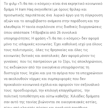
To φιλμ «Τι θα πει ο κόσμος» είναι ένα εκρηκτικό κοινωνικό
δράμα. Η Iram Haq σκηνοθετεί με όρους θρίλερ και
προσωπικής περιπέτειας ένα λυρικό έργο για τη σύγκρουση
αξιών και το ασυμβίβαστο ανάμεσα στην παράδοση και την
ελευθερία. Η ταινία συγκλόνισε στις διεθνείς διοργανώσεις
όπου απέσπασε 14 Βραβεία από 26 συνολικά
υποψηφιότητες. Η φράση «Τι θα πει ο κόσμος» δεν αφορά
μόνο τις ισλαμικές κοινωνίες. Έχει καθολική ισχύ για όλους
τους πολιτισμούς, όλες τις θρησκείες και όλες τις
κοινωνίες δυτικές και ανατολικές. Δεν αφορά μόνον τις
γυναίκες που τις παντρεύουν με το ζόρι, τις αποκληρώνουν,
τις εκδιώκουν από την οικογένεια υπογράφοντας τη
δυστυχία τους. Ισχύει και για τα αγόρια που τα υποχρεώνουν
να ακολουθούν νόρμες και συμπεριφορές που δεν
προκαλούν κοινωνικά σχόλια και αφορούν τον σεξουαλικό
τους προσδιορισμό, την επιλογή επαγγέλματος, την
πολιτική τοποθέτηση και ούτω καθεξής. Χιλιάδες δράματα
σαν αυτό της ταινίας βιώνονται σε οικογενειακές εστίες,
πίσω από κλειστές πόρτες και σφαλιστά παράθυρα.