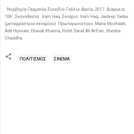
Νορβηγία-Γερμανία-Σουηδία-Γαλλία-Δανία, 2017. Διάρκεια:
106’. Σκηνοθεσία: Iram Haq. Σενάριο: Iram Haq, Jaideep Yadav
(μεταφράστρια σεναρίου). Πρωταγωνιστούν: Maria Mozhdah,
Adil Hussain, Ekavali Khanna, Rohit Saraf,Ali Arfran, Sheeba
Chaddha.
ΠΟΛΙΤΙΣΜΟΣ
ΣΙΝΕΜΑ
Σ
χ
ό
λ
ι
α