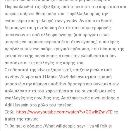
Παρακολουθεί τις εξελίξεις από τη σκοπιά του κοριτσιού και
σαφώς παίρνει θέση υπέρ του. Παράλληλα όμως την
ενδιαφέρει και η πλευρά των γονιών. Αν και στο θεατή
δημιουργείται η εντύπωση ότι τέτοιες συμπεριφορές
υποκινούνται από έλλειψη αγάπης (και πράγματι πως
μπορείς να συμπεριφέρεσαι έτσι όταν αγαπάς;) ο πατέρας
προβάλει σαν ένα ακόμα τραγικό πρόσωπο, που δέσμιος της
καταπιεστικής παράδοσης, στερεί την ελευθερία και δεν
αποδέχεται τις επιλογές της κόρης του.
Οι ηθοποιοί της είναι εξαιρετικοί, παίζουν ρεαλιστικά,
σχεδόν βιωματικά. Η Maria Mozhdah άνετη και φυσική
μπροστά στην κάμερα αποδίδει δροσερά και δυναμικά την
πολυπλοκότητα του χαρακτήρα και τις συναισθηματικές
εναλλαγές της ηρωίδας της. Απολαυστικός είναι επίσης ο
Adil Hussain στο ρόλο του πατέρα.
Εδώ:
https://www.youtube.com/watch?v=GOwIbZynvTE
το
trailer της ταινίας.
Τι θα πει ο κόσμος /What will people say/ Hva vil folk si