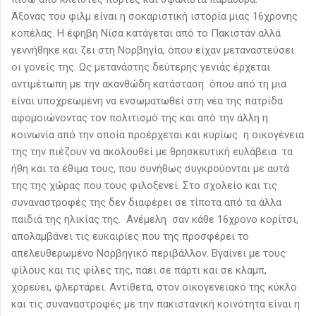
Άξονας του φιλμ είναι η σοκαριστική ιστορία μιας 16χρονης
κοπέλας. Η έφηβη Νίσα κατάγεται από το Πακιστάν αλλά
γεννήθηκε και ζει στη Νορβηγία, όπου είχαν μεταναστεύσει
οι γονείς της. Ως μετανάστης δεύτερης γενιάς έρχεται
αντιμέτωπη με την ακανθώδη κατάσταση όπου από τη μια
είναι υποχρεωμένη να ενσωματωθεί στη νέα της πατρίδα
αφομοιώνοντας τον πολιτισμό της και από την άλλη η
κοινωνία από την οποία προέρχεται και κυρίως η οικογένεια
της την πιέζoυν να ακολουθεί με θρησκευτική ευλάβεια τα
ήθη και τα έθιμα τους, που συνήθως συγκρούονται με αυτά
της της χώρας που τους φιλοξενεί. Στο σχολείο και τις
συναναστροφές της δεν διαφέρει σε τίποτα από τα άλλα
παιδιά της ηλικίας της. Ανέμελη σαν κάθε 16χρονο κορίτσι,
απολαμβάνει τις ευκαιρίες που της προσφέρει το
απελευθερωμένο Νορβηγικό περιβάλλον. Βγαίνει με τους
φίλους και τις φίλες της, πάει σε πάρτι και σε κλαμπ,
χορεύει, φλερτάρει. Αντίθετα, στον οικογενειακό της κύκλο
και τις συναναστροφές με την πακιστανική κοινότητα είναι η