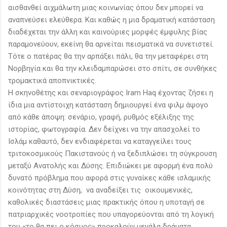
αισθανθεί αιχμάλωτη μιας κοινωνίας όπου δεν μπορεί να
αναπνεύσει ελεύθερα. Και καθώς η μια δραματική κατάσταση
διαδέχεται την άλλη και καινούριες μορφές έμφυλης βίας
παραμονεύουν, εκείνη θα αρνείται πεισματικά να συνετιστεί.
Τότε ο πατέρας θα την αρπάξει πάλι, θα την μεταφέρει στη
Νορβηγία και θα την κλειδαμπαρώσει στο σπίτι, σε συνθήκες
τρομακτικά αποπνικτικές.
Η σκηνοθέτης και σεναριογράφος Iram Haq έχοντας ζήσει η
ίδια μια αντίστοιχη κατάσταση δημιουργεί ένα φιλμ άψογο
από κάθε άποψη: σενάριο, γραφή, ρυθμός εξέλιξης της
ιστορίας, φωτογραφία. Δεν δείχνει να την απασχολεί το
Ισλάμ καθαυτό, δεν ενδιαφέρεται να καταγγείλει τους
τριτοκοσμικούς Πακιστανούς ή να ξεδιπλώσει τη σύγκρουση
μεταξύ Ανατολής και Δύσης. Επιδιώκει με αφορμή ένα πολύ
δυνατό πρόβλημα που αφορά στις γυναίκες κάθε ισλαμικής
κοινότητας στη Δύση, να αναδείξει τις οικουμενικές,
καθολικές διαστάσεις μιας πρακτικής όπου η υποταγή σε
πατριαρχικές νοοτροπίες που υπαγορεύονται από τη λογική
του «το θα πει ο κόσμος» προκαλούν μεγάλα δράματα.