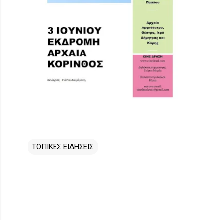
ΤΟΠΙΚΕΣ ΕΙΔΗΣΕΙΣ
Σ
χ
ό
λ