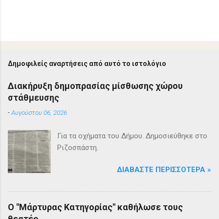
Δ
η
μ
ο
Δημοφιλείς αναρτήσεις από αυτό το ιστολόγιο
σ
ί
Διακήρυξη δημοπρασίας μίσθωσης χώρου
ε
στάθμευσης
υ
σ
-
Αυγούστου 06, 2026
η
σ
χ
Για τα οχήματα του Δήμου. Δημοσιεύθηκε στο
ο
Ριζοσπάστη.
λ
ί
ο
ΔΙΑΒΆΣΤΕ ΠΕΡΙΣΣΌΤΕΡΑ »
υ
Ο "Μάρτυρας Κατηγορίας" καθήλωσε τους
θεατές.