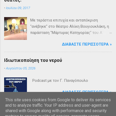
-
Ιουλίου 09, 2017
Με τεράστια επιτυχία και ανταπόκριση
"ανέβηκε" στο θέατρο Αλίκη Βουγιουκλάκη, η
παράσταση "Μάρτυρας Κατηγορίας" του Α΄
Θεατρικού Εργαστηρίου του Δήμου
ΔΙΑΒΆΣΤΕ ΠΕΡΙΣΣΌΤΕΡΑ »
Βριλησσίων. Το θέατρο γέμισε και πάνω από
1500 θεατές και τις δύο βραδιές απόλαυσαν
κυριολεκτικά μία σπουδαία παράσταση
Ιδιωτικοποίηση του νερού
υψηλής δραματουργίας. Το έργο της Αγκάθα
-
Αυγούστου 05, 2026
Κρίστι καθήλωσε τους θεατρόφιλους σε όλη
τη διάρκειά του. Η σασπένς, το μυστήριο, η
Podcast με τον Γ. Παναγόπουλο
πλοκή, οι μεγάλες ανατροπές και ένα
μοναδικό φινάλε που απαντά σε όλα τα
ΔΙΑΒΆΣΤΕ ΠΕΡΙΣΣΌΤΕΡΑ »
ερωτήματα, σημάδεψαν όλους όσους
This site uses cookies from Google to deliver its services
παρακολούθησαν το έργο και τους έμειναν
and to analyze traffic. Your IP address and user-agent are
ανεξίτηλα στη μνήμη τους. Επρόκειτο για μία
shared with Google along with performance and security
αναμφισβήτητα δυνατή παράσταση. Με τη