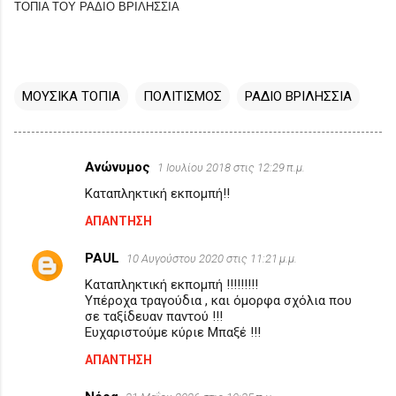
ΤΟΠΙΑ ΤΟΥ ΡΑΔΙΟ ΒΡΙΛΗΣΣΙΑ
ΜΟΥΣΙΚΑ ΤΟΠΙΑ
ΠΟΛΙΤΙΣΜΟΣ
ΡΑΔΙΟ ΒΡΙΛΗΣΣΙΑ
Ανώνυμος
1 Ιουλίου 2018 στις 12:29 π.μ.
Σ
Καταπληκτική εκπομπή!!
χ
ΑΠΆΝΤΗΣΗ
ό
λ
PAUL
10 Αυγούστου 2020 στις 11:21 μ.μ.
ι
Καταπληκτική εκπομπή !!!!!!!!!
α
Υπέροχα τραγούδια , και όμορφα σχόλια που
σε ταξίδευαν παντού !!!
Ευχαριστούμε κύριε Μπαξέ !!!
ΑΠΆΝΤΗΣΗ