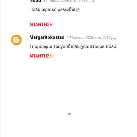
Νόρα
31 Μαΐου 2026 στις 10:35 π.μ.
Πολύ ωραίες μελωδίες!!
ΑΠΆΝΤΗΣΗ
Margaritokostas
14 Ιουλίου 2026 στις 2:30 μ.μ.
Τι ομορφιά τραγούδια!ευχαριστουμε πολυ
ΑΠΆΝΤΗΣΗ