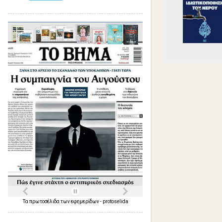
Τα
πρωτοσέλιδα
των
εφημερίδων
-
protoselida