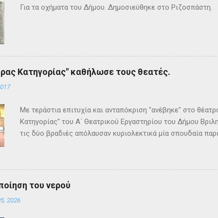
Για τα οχήματα του Δήμου. Δημοσιεύθηκε στο Ριζοσπάστη.
ρας Κατηγορίας" καθήλωσε τους θεατές.
2017
Με τεράστια επιτυχία και ανταπόκριση "ανέβηκε" στο θέατ
Κατηγορίας" του Α΄ Θεατρικού Εργαστηρίου του Δήμου Βριλη
τις δύο βραδιές απόλαυσαν κυριολεκτικά μία σπουδαία παρ
Κρίστι καθήλωσε τους θεατρόφιλους σε όλη τη διάρκειά του
ανατροπές και ένα μοναδικό φινάλε που απαντά σε όλα τα
έργο και τους έμειναν ανεξίτηλα στη μνήμη τους. Επρόκειτο
σπουδαία σκηνοθεσία της Τώνιας Σταυροπούλου που επί μακ
ποίηση του νερού
Θεατρικού Εργαστηρίου. Εξαιρετικές ερμηνείες κατέθεσαν 
5, 2026
Θεοδόσης, Άννα Αλεξανδράκη, Γιάννης Καρτερός, Δήμητρα Χ
Κατερίνα Χαραυγή , Κατερίνα Σταθάτου , Λουκί...