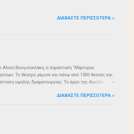
ΔΙΑΒΆΣΤΕ ΠΕΡΙΣΣΌΤΕΡΑ »
ρο Αλίκη Βουγιουκλάκη, η παράσταση "Μάρτυρας
σσίων. Το θέατρο γέμισε και πάνω από 1500 θεατές και
άσταση υψηλής δραματουργίας. Το έργο της Αγκάθα
. Η σασπένς, το μυστήριο, η πλοκή, οι μεγάλες
ΔΙΑΒΆΣΤΕ ΠΕΡΙΣΣΌΤΕΡΑ »
 ερωτήματα, σημάδεψαν όλους όσους παρακολούθησαν το
 για μία αναμφισβήτητα δυνατή παράσταση. Με τη
ρά σειρά ετών είναι υπεύθυνη του Α΄ Δημοτικού
οι ηθοποιοί: Αλέξανδρος Γεωργίου, Αλέξανδρος
ίου, Ευριπίδης Τσαούσογλου, Θοδωρής Σκληρός ,