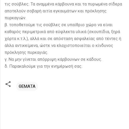
τις σούβλες. Τα αναμμένα κάρβουνα και τα πυρωμένα σίδερα
αποτελούν σοβαρή αιτία εγκαυμάτων και πρόκλησης
πυρκαγιών.
β. τοποθετούμε τις σούβλες σε υπαίθριο χώρο να είναι
καθαρός περιμετρικά από εύφλεκτα υλικά (σκουπίδια, ξηρά
χόρτα κ.τ.λ.), αλλά και σε απόσταση ασφαλείας από τέντες ή
άλλα αντικείμενα, ώστε να ελαχιστοποιείται ο κίνδυνος
πρόκλησης πυρκαγιάς.
γ. Να μην γίνεται απόρριψη κάρβουνων σε κάδους.
δ. Παρακαλούμε για την ενημέρωσή σας.
ΘΕΜΑΤΑ
Σ
χ
ό
λ