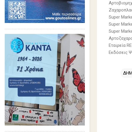
Αρτοβιομη
Ζαχαροπλασ
Super Mark
Super Mark
Super Marke
Αρτοζαχαρο
Εταιρεία 
Εκδόσεις Ψ
ΔΗΜ
Σ
χ
ό
λ
ι
α