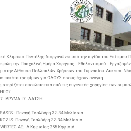
ικό Κλιμάκιο Πεντέλης διοργανώνει υπό την αιγίδα του Επίτιμου
αψάλη την Πασχαλινή Ημέρα Χορηγίας - Εθελοντισμού - Εργαζομέν
πμ στην Αίθουσα Πολλαπλών Χρήσεων του Γυμνασίου-Λυκείου Νέα
με πακέτα τροφίμων για ΟΛΟΥΣ όσους έχουν ανάγκη.
 στηρίζεται αποκλειστικά από τις ευγενικές χορηγίες των συμπ
ΗΓΟΣ :
Σ ΙΔΡΥΜΑ Ι.Σ. ΛΑΤΣΗ
 SASI’S : Παναγή Τσαλδάρη 32-34 Μελίσσια
 ΚΟΖΙ’S: Παναγή Τσαλδάρη 32-34 Μελίσσια
OWERTEC ΑΕ: Λ.Κηφισίας 255 Κηφισιά