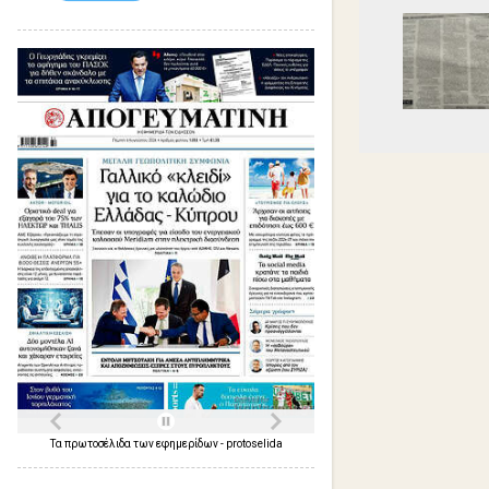
Τα
πρωτοσέλιδα
των
εφημερίδων
-
protoselida