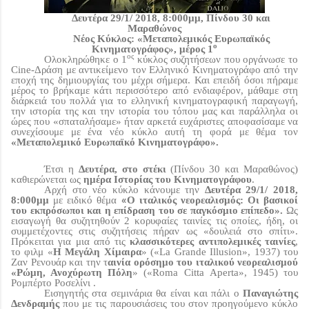
Δευτέρα 29/1/ 2018, 8:000μμ,
Πίνδου 30 και
Μαραθώνος
Νέος Κύκλος:
«Μεταπολεμικός Ευρωπαϊκός
ο
Κινηματογράφος», μέρος 1
ος
Ολοκληρώθηκε ο 1
κύκλος συζητήσεων που οργάνωσε το
Cine
-Δράση με αντικείμενο τον Ελληνικό Κινηματογράφο από την
εποχή της δημιουργίας του μέχρι σήμερα. Και επειδή όσοι πήραμε
μέρος το βρήκαμε κάτι περισσότερο από ενδιαφέρον, μάθαμε στη
διάρκειά του πολλά για το ελληνική κινηματογραφική παραγωγή,
την ιστορία της και την ιστορία του τόπου μας και παράλληλα οι
ώρες που «σπαταλήσαμε» ήταν αρκετά ευχάριστες αποφασίσαμε να
συνεχίσουμε με ένα νέο κύκλο αυτή τη φορά με θέμα τον
«Μεταπολεμικό Ευρωπαϊκό Κινηματογράφο».
Έτσι η
Δευτέρα, στο στέκι
(Πίνδου 30 και Μαραθώνος)
καθιερώνεται ως
ημέρα Ιστορίας του Κινηματογράφου
.
Αρχή στο νέο κύκλο κάνουμε την
Δευτέρα 29/1/ 2018,
«
8:000μμ
με ειδικό θέμα
Ο ιταλικός νεορεαλισμός: Οι βασικοί
του εκπρόσωποι και η επίδραση του σε παγκόσμιο επίπεδο».
Ως
εισαγωγή θα συζητηθούν 2 κορυφαίες ταινίες τις οποίες, ήδη, οι
συμμετέχοντες στις συζητήσεις πήραν ως «δουλειά στο σπίτι».
Πρόκειται για μια από
τις
κλασσικότερες αντιπολεμικές ταινίες
,
το φιλμ
«
Η Μεγάλη Χίμαιρα
» («La Grande Illusion», 1937) του
Ζαν Ρενουάρ και την τ
αινία ορόσημο του ιταλικού νεορεαλισμού
«Ρώμη, Ανοχύρωτη Πόλη
» («
Roma
Citta
Aperta
», 1945) του
Ρομπέρτο Ροσελίνι .
Εισηγητής στα σεμινάρια θα είναι και πάλι ο
Παναγιώτης
Δενδραμής
που με τις παρουσιάσεις του στον προηγούμενο κύκλο