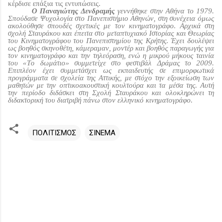
κέρδισε επάξια τις εντυπώσεις.
Ο Παναγιώτης Δενδραμής
γεννήθηκε στην Αθήνα το 1979.
Σπούδασε Ψυχολογία στο Πανεπιστήμιο Αθηνών, στη συνέχεια όμως
ακολούθησε σπουδές σχετικές με τον κινηματογράφο. Αρχικά στη
σχολή Σταυράκου και έπειτα στο μεταπτυχιακό Ιστορίας και Θεωρίας
του Κινηματογράφου του Πανεπιστημίου της Κρήτης. Έχει δουλέψει
ως βοηθός σκηνοθέτη, κάμεραμαν, μοντέρ και βοηθός παραγωγής για
τον κινηματογράφο και την τηλεόραση, ενώ η μικρού μήκους ταινία
του «Tο δωμάτιο» συμμετείχε στο φεστιβάλ Δράμας το 2009.
Επιπλέον έχει συμμετάσχει ως εκπαιδευτής σε επιμορφωτικά
προγράμματα σε σχολεία της Αττικής, με στόχο την εξοικείωση των
μαθητών με την οπτικοακουστική κουλτούρα και τα μέσα της. Αυτή
την περίοδο διδάσκει στη Σχολή Σταυράκου και ολοκληρώνει τη
διδακτορική του διατριβή πάνω στον ελληνικό κινηματογράφο.
ΠΟΛΙΤΙΣΜΟΣ
ΣΙΝΕΜΑ
Σ
χ
ό
λ
ι