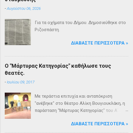
-
Αυγούστου 06, 2026
Για τα οχήματα του Δήμου. Δημοσιεύθηκε στο
Ριζοσπάστη.
ΔΙΑΒΆΣΤΕ ΠΕΡΙΣΣΌΤΕΡΑ »
Ο "Μάρτυρας Κατηγορίας" καθήλωσε τους
θεατές.
-
Ιουλίου 09, 2017
Με τεράστια επιτυχία και ανταπόκριση
"ανέβηκε" στο θέατρο Αλίκη Βουγιουκλάκη, η
παράσταση "Μάρτυρας Κατηγορίας" του Α΄
Θεατρικού Εργαστηρίου του Δήμου
ΔΙΑΒΆΣΤΕ ΠΕΡΙΣΣΌΤΕΡΑ »
Βριλησσίων. Το θέατρο γέμισε και πάνω από
1500 θεατές και τις δύο βραδιές απόλαυσαν