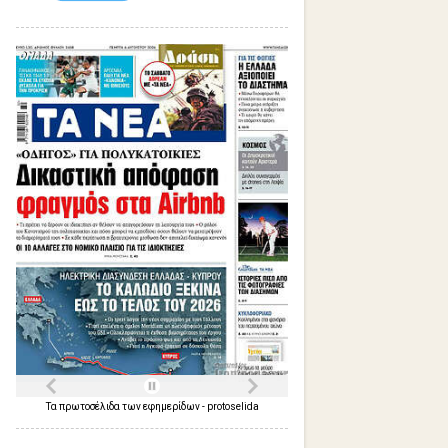
Τα
πρωτοσέλιδα
των
εφημερίδων
-
protoselida