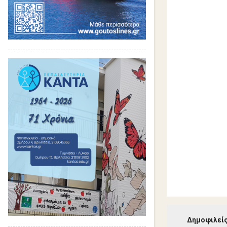
ι
α
Δημοφιλείς