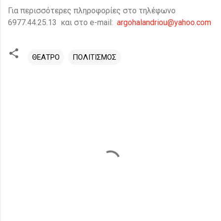
Για περισσότερες πληροφορίες στο τηλέφωνο
6977.44.25.13 και στο e-mail:
argohalandriou@yahoo.com
ΘΕΑΤΡΟ
ΠΟΛΙΤΙΣΜΟΣ
Σ
χ
ό
λ
ι
α