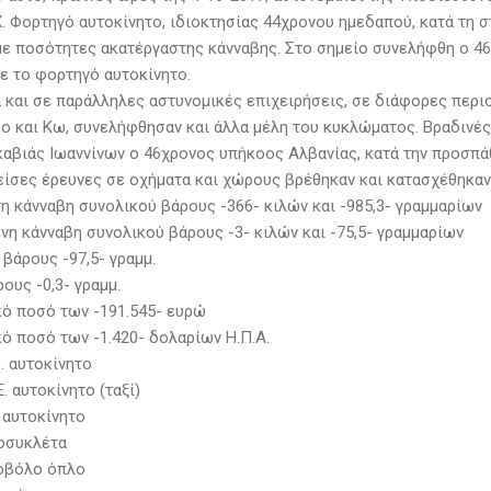
.Χ. Φορτηγό αυτοκίνητο, ιδιοκτησίας 44χρονου ημεδαπού, κατά τη
 με ποσότητες ακατέργαστης κάνναβης. Στο σημείο συνελήφθη ο 
ε το φορτηγό αυτοκίνητο.
 και σε παράλληλες αστυνομικές επιχειρήσεις, σε διάφορες περιοχ
ο και Κω, συνελήφθησαν και άλλα μέλη του κυκλώματος. Βραδινές
ακαβιάς Ιωαννίνων ο 46χρονος υπήκοος Αλβανίας, κατά την προσπά
είσες έρευνες σε οχήματα και χώρους βρέθηκαν και κατασχέθηκαν
η κάνναβη συνολικού βάρους -366- κιλών και -985,3- γραμμαρίων
νη κάνναβη συνολικού βάρους -3- κιλών και -75,5- γραμμαρίων
βάρους -97,5- γραμμ.
ους -0,3- γραμμ.
κό ποσό των -191.545- ευρώ
κό ποσό των -1.420- δολαρίων Η.Π.Α.
Φ. αυτοκίνητο
Ε. αυτοκίνητο (ταξί)
Ε αυτοκίνητο
τοσυκλέτα
ροβόλο όπλο