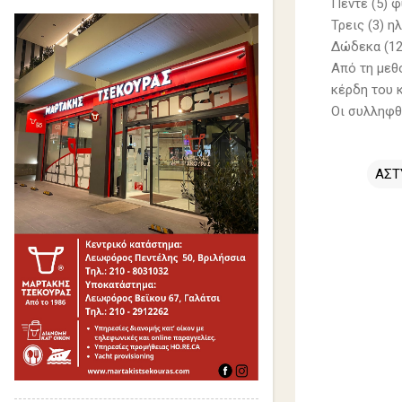
Πέντε (5) φ
Τρεις (3) η
Δώδεκα (12
Από τη μεθ
κέρδη του 
Οι συλληφθ
ΑΣΤ
Σ
χ
ό
λ
ι
α