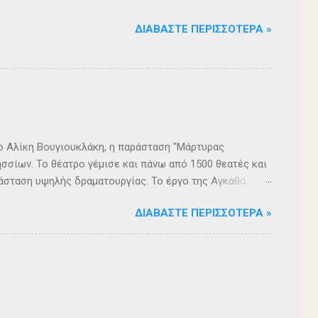
ΔΙΑΒΆΣΤΕ ΠΕΡΙΣΣΌΤΕΡΑ »
ρο Αλίκη Βουγιουκλάκη, η παράσταση "Μάρτυρας
σσίων. Το θέατρο γέμισε και πάνω από 1500 θεατές και
άσταση υψηλής δραματουργίας. Το έργο της Αγκάθα
. Η σασπένς, το μυστήριο, η πλοκή, οι μεγάλες
ΔΙΑΒΆΣΤΕ ΠΕΡΙΣΣΌΤΕΡΑ »
 ερωτήματα, σημάδεψαν όλους όσους παρακολούθησαν το
 για μία αναμφισβήτητα δυνατή παράσταση. Με τη
ρά σειρά ετών είναι υπεύθυνη του Α΄ Δημοτικού
οι ηθοποιοί: Αλέξανδρος Γεωργίου, Αλέξανδρος
ίου, Ευριπίδης Τσαούσογλου, Θοδωρής Σκληρός ,