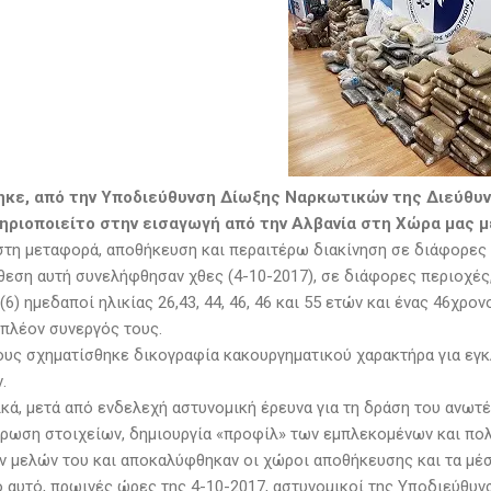
κε, από την Υποδιεύθυνση Δίωξης Ναρκωτικών της Διεύθυ
ηριοποιείτο στην εισαγωγή από την Αλβανία στη Χώρα μας
στη μεταφορά, αποθήκευση και περαιτέρω διακίνηση σε διάφορες 
όθεση αυτή συνελήφθησαν χθες (4-10-2017), σε διάφορες περιοχές,
(6) ημεδαποί ηλικίας 26,43, 44, 46, 46 και 55 ετών και ένας 46χρ
ιπλέον συνεργός τους.
ους σχηματίσθηκε δικογραφία κακουργηματικού χαρακτήρα για εγ
.
ικά, μετά από ενδελεχή αστυνομική έρευνα για τη δράση του ανω
ύρωση στοιχείων, δημιουργία «προφίλ» των εμπλεκομένων και πο
ν μελών του και αποκαλύφθηκαν οι χώροι αποθήκευσης και τα μέ
ο αυτό, πρωινές ώρες της 4-10-2017, αστυνομικοί της Υποδιεύθυ