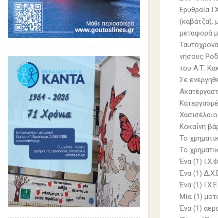
Ερυθραία Ι
(καβάτζα),
μεταφορά μ
Ταυτόχρονα
νήσους Ρόδ
του Α.Τ. Κ
Σε ενεργηθ
Ακατέργαστ
Κατεργασμέ
Χασισέλαιο 
Κοκαΐνη βάρ
Το χρηματι
Το χρηματι
Ένα (1) Ι.Χ.
Ένα (1) Δ.Χ.
Ένα (1) Ι.Χ.
Μία (1) μο
Ένα (1) αε