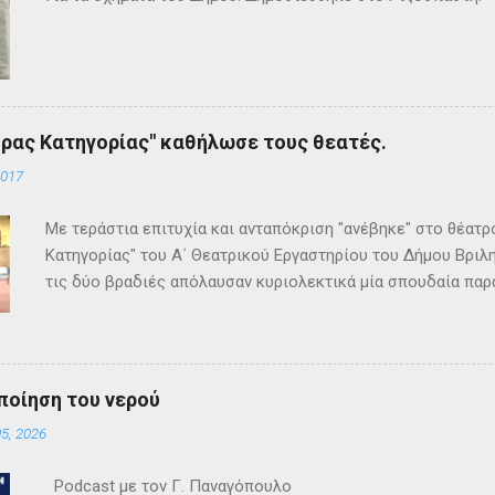
ρας Κατηγορίας" καθήλωσε τους θεατές.
2017
Με τεράστια επιτυχία και ανταπόκριση "ανέβηκε" στο θέατ
Κατηγορίας" του Α΄ Θεατρικού Εργαστηρίου του Δήμου Βριλη
τις δύο βραδιές απόλαυσαν κυριολεκτικά μία σπουδαία παρ
Κρίστι καθήλωσε τους θεατρόφιλους σε όλη τη διάρκειά του
ανατροπές και ένα μοναδικό φινάλε που απαντά σε όλα τα
έργο και τους έμειναν ανεξίτηλα στη μνήμη τους. Επρόκειτο
σπουδαία σκηνοθεσία της Τώνιας Σταυροπούλου που επί μακ
ποίηση του νερού
Θεατρικού Εργαστηρίου. Εξαιρετικές ερμηνείες κατέθεσαν 
5, 2026
Θεοδόσης, Άννα Αλεξανδράκη, Γιάννης Καρτερός, Δήμητρα Χ
Κατερίνα Χαραυγή , Κατερίνα Σταθάτου , Λουκί...
Podcast με τον Γ. Παναγόπουλο