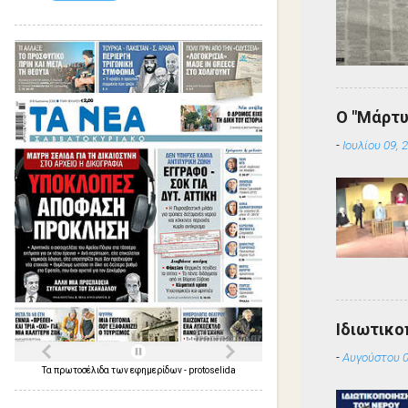
Ο "Μάρτυ
-
Ιουλίου 09, 
Ιδιωτικο
-
Αυγούστου 0
Τα
πρωτοσέλιδα
των
εφημερίδων
-
protoselida