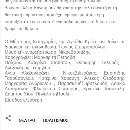
θα γεμίσουν και τις δύο βραδιές το θέατρο Αλίκη
Βουγιουκλάκη. Κανείς δεν θα χάσει την πολύ δυνατή αυτή
θεατρική παράσταση, που έχει γραφεί με ιδιαίτερη
επιδεξιότητα και συνιστά ένα πολύ σημαντικό δικαστικό
δράμα και θρίλερ.
Ο Μάρτυρας Κατηγορίας της Αγκάθα Κρίστι ανεβαίνει σε
διασκευή και σκηνοθεσία: Τώνιας Σταυροπούλου.
Μουσική- ενορχήστρωση: ΝίκοςΒασιάδης
Χορογραφίες: Μαργαρίτα Πέτροβα
Παίζουν: Κατερίνα Σταθάτου, Θοδωρής Σκληρός ,
Αλέξανδρος Γεωργίου ,
Άννα Αλεξανδράκη , ΝίκοςΣιδεράκης, Ευριπίδης
Τσαούσογλου, Κατερίνα Χαραυγή, Αλέκος Θεοδόσης,
Μαργαρίτα Ανδριανού , ΠαρασκευήΣυρσελούδη, Λουκία
Λυπημένου, Φλωρεντία Σωτηρίου, Χριστίνα Τσούκαλη,
Δήμητρα Χίου, ΠηνελόπηΠουλή.
Είσοδος ελεύθερη
ΘΕΑΤΡΟ
ΠΟΛΙΤΙΣΜΟΣ