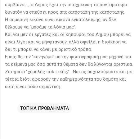
συμβαίνει..., ο Δήμος έχει την υποχρέωση το συντομότερο
δυνατόν να σπεύσει προς αποκατάσταση της κατάστασης.
Η σημερινή εικόνα είναι εικόνα εγκατάλειψης, αν δεν
θέλουμε να "μασάμε τα λόγια μας".
Και ναι μεν οι εργάτες και οι κηπουροί του Δήμου μπορεί να
είναι λίγοι και να μηνφτάνουν, αλλά οφείλει η διοίκηση να
δει τι μπορεί να κάνει με οριστικό τρόπο.
Εμείς θα την "κυνηγάμε" με την φωτογραφική μας μηχανή και
τα κείμενά μας όσο αυτά τα θέματα δεν θα λύνονται οριστικά.
Ζητήματα "χαμηλής πολιτικής;". Ναι ας ασχολούμαστε και με
τέτοια διότι αφορούν την καθημερινότητα του δημότη και
αυτή είναι πολύ σημαντική.
ΤΟΠΙΚΑ ΠΡΟΒΛΗΜΑΤΑ
Σ
χ