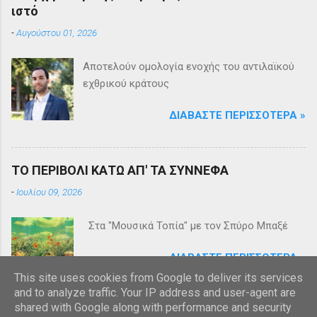
ιστό
-
Αυγούστου 01, 2026
Αποτελούν ομολογία ενοχής του αντιλαϊκού
εχθρικού κράτους
ΔΙΑΒΆΣΤΕ ΠΕΡΙΣΣΌΤΕΡΑ »
ΤΟ ΠΕΡΙΒΟΛΙ ΚΑΤΩ ΑΠ' ΤΑ ΣΥΝΝΕΦΑ
-
Ιουλίου 09, 2026
Στα "Μουσικά Τοπία" με τον Σπύρο Μπαξέ
ΔΙΑΒΆΣΤΕ ΠΕΡΙΣΣΌΤΕΡΑ »
This site uses cookies from Google to deliver its services
and to analyze traffic. Your IP address and user-agent are
shared with Google along with performance and security