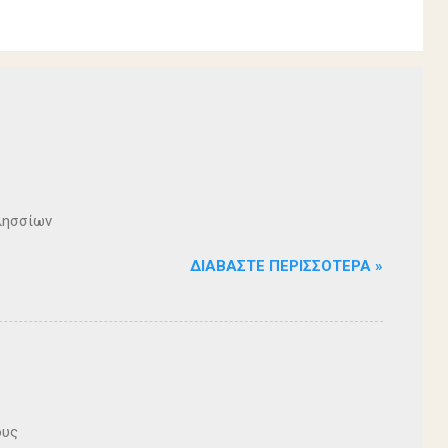
λησσίων
ΔΙΑΒΆΣΤΕ ΠΕΡΙΣΣΌΤΕΡΑ »
ους