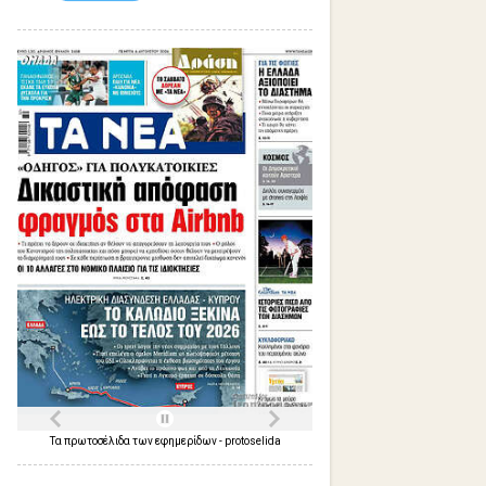
Τα
πρωτοσέλιδα
των
εφημερίδων
-
protoselida