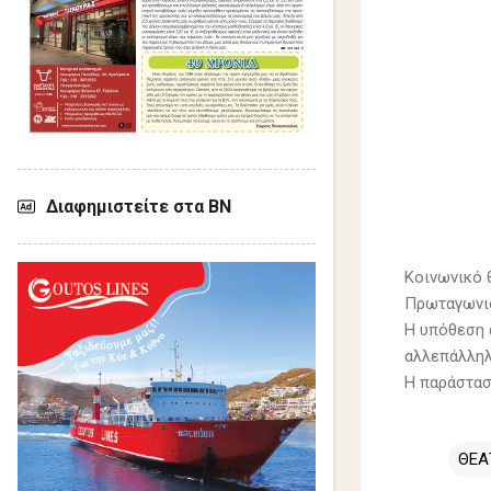
Διαφημιστείτε στα ΒΝ
Κοινωνικό
θ
Πρωταγωνισ
Η υπόθεση 
αλλεπάλληλ
Η παράστασ
ΘΕΑ