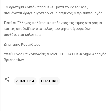
Το ερώτημα λοιπόν παραμένει: μετά το PosoKanei,
αισθάνεται άραγε λιγότερο νευριασμένος ο πρωθυπουργός;
Γιατί οι Έλληνες πολίτες, κοιτάζοντας τις τιμές στα ράφια
και τις αποδείξεις στο τέλος του μήνα, σίγουρα δεν
αισθάνονται καλύτερα.
Δημήτρης Κοντοδίνας
Υπεύθυνος Επικοινωνίας & ΜΜΕ Τ.Ο. ΠΑΣΟΚ-Κίνημα Αλλαγής
Βριλησσίων
ΔΗΜΟΤΙΚΑ
ΠΟΛΙΤΙΚΗ
Σ
χ
ό