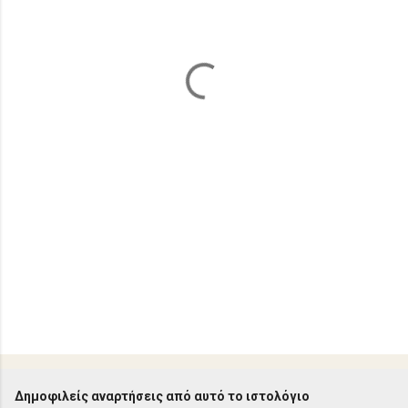
λ
ι
α
Δημοφιλείς αναρτήσεις από αυτό το ιστολόγιο