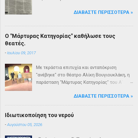
ΔΙΑΒΆΣΤΕ ΠΕΡΙΣΣΌΤΕΡΑ »
Ο "Μάρτυρας Κατηγορίας" καθήλωσε τους
θεατές.
-
Ιουλίου 09, 2017
Με τεράστια επιτυχία και ανταπόκριση
"ανέβηκε" στο θέατρο Αλίκη Βουγιουκλάκη, η
παράσταση "Μάρτυρας Κατηγορίας" του Α΄
Θεατρικού Εργαστηρίου του Δήμου
ΔΙΑΒΆΣΤΕ ΠΕΡΙΣΣΌΤΕΡΑ »
Βριλησσίων. Το θέατρο γέμισε και πάνω από
1500 θεατές και τις δύο βραδιές απόλαυσαν
κυριολεκτικά μία σπουδαία παράσταση
Ιδιωτικοποίηση του νερού
υψηλής δραματουργίας. Το έργο της Αγκάθα
-
Αυγούστου 05, 2026
Κρίστι καθήλωσε τους θεατρόφιλους σε όλη
τη διάρκειά του. Η σασπένς, το μυστήριο, η