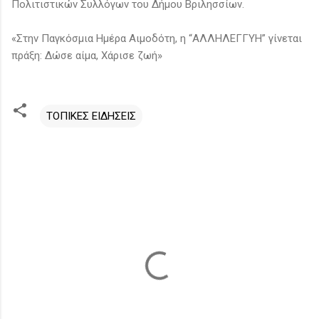
Πολιτιστικών Συλλόγων του Δήμου Βριλησσίων.
«Στην Παγκόσμια Ημέρα Αιμοδότη, η “ΑΛΛΗΛΕΓΓΥΗ” γίνεται
πράξη: Δώσε αίμα, Χάρισε ζωή»
ΤΟΠΙΚΕΣ ΕΙΔΗΣΕΙΣ
Σ
χ
ό
λ
ι
α