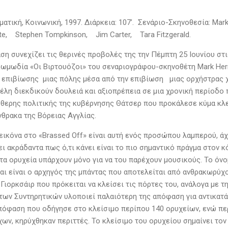
αματική, Κοινωνική, 1997. Διάρκεια: 107’. Σενάριο-Σκηνοθεσία: 
ite, Stephen Tompkinson, Jim Carter, Tara Fitzgerald.
ση συνεχίζει τις θερινές προβολές της την Πέμπτη 25 Ιουνίου στ
κωμωδία «Οι Βιρτουόζοι» του σεναριογράφου-σκηνοθέτη Mark Herm
ς επιβίωσης μιας πόλης μέσα από την επιβίωση μιας ορχήστρας 
μέλη διεκδικούν δουλειά και αξιοπρέπεια σε μια χρονική περίοδο
θερης πολιτικής της κυβέρνησης Θάτσερ που προκάλεσε κύμα κλε
νθρακα της Βόρειας Αγγλίας.
 εικόνα στο «Brassed Off» είναι αυτή ενός προσώπου λαμπερού, ά
ι ακράδαντα πως ό,τι κάνει είναι το πιο σημαντικό πράγμα στον 
τα ορυχεία υπάρχουν μόνο για να του παρέχουν μουσικούς. Το όνομ
αι είναι ο αρχηγός της μπάντας που αποτελείται από ανθρακωρύχ
υ Γιορκσάιρ που πρόκειται να κλείσει τις πόρτες του, ανάλογα με 
των Συντηρητικών υλοποιεί παλαιότερη της απόφαση για αντικατά
απόφαση που οδήγησε στο κλείσιμο περίπου 140 ορυχείων, ενώ πε
ν, κηρύχθηκαν περιττές. Το κλείσιμο του ορυχείου σημαίνει τον 