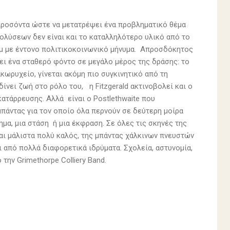
προσόντα ώστε να μετατρέψει ένα προβληματικό θέμα
ολύσεων δεν είναι και το καταλληλότερο υλικό από το
λμ με έντονο πολιτικοκοινωνικό μήνυμα. Απροσδόκητος
ει ένα σταθερό φόντο σε μεγάλο μέρος της δράσης: το
ωρυχείο, γίνεται ακόμη πιο συγκινητικό από τη
ίνει ζωή στο ρόλο του, η Fitzgerald ακτινοβολεί και ο
ατάρρευσης. Αλλά είναι ο Postlethwaite που
 μπάντας για τον οποίο όλα περνούν σε δεύτερη μοίρα
ημα, μια στάση ή μια έκφραση. Σε όλες τις σκηνές της
και μάλιστα πολύ καλός, της μπάντας χάλκινων πνευστών
αι από πολλά διαφορετικά ιδρύματα. Σχολεία, αστυνομία,
 την Grimethorpe Colliery Band.