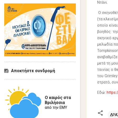
Ντάνι.
Ο σκηνοθέτ
(τα κλεισί
οποίο είνα
βοηθός της
σκηνικό ερ
μελωδία που
Tompkinson
αναβαθμίζει
μετά τη μου
ταινίας ο 
Αποκτήστε συνδρομή
του Grimley
στρατό, συν
Εδώ:
https
Ο καιρός στα
Βριλήσσια
από την ΕΜΥ
ΔΡΑ