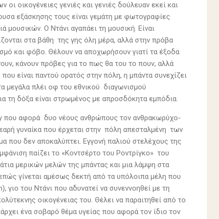
 οι οικογένειες γενιές και γενιές δούλευαν εκεί και
θουσα εξάσκησης τους είναι γεμάτη με φωτογραφίες
 μουσικών. Ο Ντάνι αγαπάει τη μουσική. Είναι
ζονται στα βάθη της γης όλη μέρα, αλλά στην πρόβα
ασμό και φόβο. Θέλουν να αποχωρήσουν γιατί τα έξοδα
ουν, κάνουν πρόβες για το πως θα του το πουν, αλλά
που είναι παντού ορατός στην πόλη, η μπάντα συνεχίζει
τα μεγάλα πλέι οφ του εθνικού διαγωνισμού
για τη δόξα είναι στρωμένος με απροσδόκητα εμπόδια.
tory που αφορά δυο νέους ανθρώπους τον ανθρακωρύχο-
 νεαρή γυναίκα που έρχεται στην πόλη απεσταλμένη των
γμα που δεν αποκαλύπτει. Εγγονή παλιού στελέχους της
 εμφάνιση παίζει το «Κοντσέρτο του Ροντρίγκο» του
άτια μερικών μελών της μπάντας και μια λάμψη στα
νεπώς γίνεται αμέσως δεκτή από τα υπόλοιπα μέλη που
), γιο του Ντάνι που αδυνατεί να συνεννοηθεί με τη
ολύτεκνης οικογένειας του. Θέλει να παραιτηθεί από το
πάρχει ένα σοβαρό θέμα υγείας που αφορά τον ίδιο τον