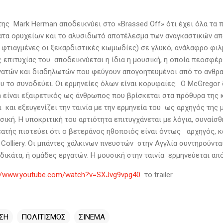
ης Mark Herman αποδεικνύει στο «Brassed Off» ότι έχει όλα τα 
ματα ορυχείων και το αλυσιδωτό αποτέλεσμα των αναγκαστικών απ
ι φτιαγμένες οι ξεκαρδιστικές κωμωδίες) σε γλυκό, ανάλαφρο φι
 επιτυχίας του αποδεικνύεται η ίδια η μουσική, η οποία πεοσφέρ
γατών και διαδηλωτών που φεύγουν απογοητευμένοι από το ανθρακ
 το συνοδεύει. Οι ερμηνείες όλων είναι κορυφαίες. Ο McGregor δ
 είναι εξαιρετικός ως άνθρωπος που βρίσκεται στα πρόθυρα της κ
 και εξευγενίζει την ταινία με την ερμηνεία του ως αρχηγός της
σική. Η υποκριτική του αρτιότητα επιτυγχάνεται με λόγια, συναίσθ
θεατής πιστεύει ότι ο βετεράνος ηθοποιός είναι όντως αρχηγός, 
 Colliery. Οι μπάντες χάλκινων πνευστών στην Αγγλία συντηρούντ
δικάτα, ή ομάδες εργατών. Η μουσική στην ταινία ερμηνεύεται από
://www.youtube.com/watch?v=SXJvg9vpg40
το trailer
ΣΗ
ΠΟΛΙΤΙΣΜΟΣ
ΣΙΝΕΜΑ