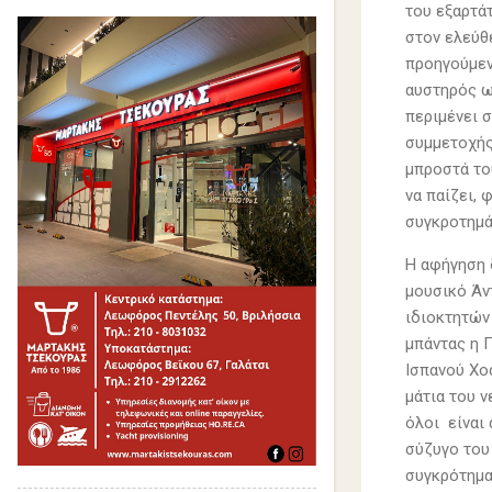
του εξαρτά
στον ελεύθ
προηγούμεν
αυστηρός ω
περιμένει 
συμμετοχής 
μπροστά το
να παίζει,
συγκροτημά
Η αφήγηση 
μουσικό Άν
ιδιοκτητών
μπάντας η Γ
Ισπανού Χο
μάτια του 
όλοι είναι 
σύζυγο του
συγκρότημα,