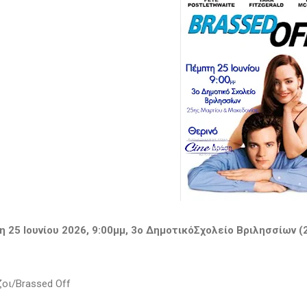
 25 Ιουνίου 2026, 9:00μμ, 3ο ΔημοτικόΣχολείο Βριλησσίων 
ζοι/Brassed Off