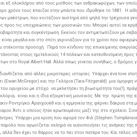
ται εξ ολοκλήρου από τους μισθούς των ανθρακωρύχων, των οποίων
ερο χρόνο τους έπαιζαν στην μπάντα που ιδρύθηκε το 1881. Η αί
ων μαέστρων, που κοιτάζουν αυστηρά από ψηλά την τρέχουσα γενιά
ς προς τις υποχρεώσεις των μουσικών του. Μπορεί αυτοί να εργά
σοβαρότητα και συγκέντρωση. Εκείνοι τον αντιμετωπίζουν με σεβ
είναι μεγάλα και στο σπίτι γκρινιάζουν για το χρόνο που αφιερών
υ στέκονται προσοχή. Παρά τον κίνδυνο της επικείμενης ανεργίας 
 φτάνοντας στους ημιτελικούς 14 πόλεων και κατευθυνόμενη προς 
των στο Royal Albert Hall. Αλλά όπως γίνεται συνήθως, ο δρόμος 
διανθίζεται από άλλες μικρότερες ιστορίες. Υπάρχει ένα love s
τι (Ewan McGregor) και την Γκλόρια (Tara Fitzgerald) μια όμορφη
 του ορυχείου με στόχο να μελετήσει τη βιωσιμότητα του(!), πρά
κλόρια, είναι και η ίδια εξαιρετική μουσικός. Με την πρώτη της
ακίν Ροντρίγκο Αρανχουέθ και η ερμηνεία της φέρνει δάκρυα στα μ
νεαρού Άντι ο οποίος ήταν ερωτευμένος μαζί της στο σχολείο. Συ
άντρες. Υπάρχει μια κρίση που αφορά τον Φιλ (Stephen Tompkinson
 παρόλο που αγωνίζεται σκληρά να ικανοποιήσει τις ανάγκες της π
 αλλά δεν έχει το θάρρος να το πει στον πατέρα του. Και τέλος υ