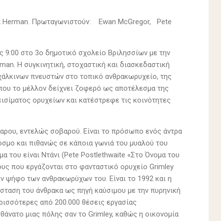
Mark Herman. Πρωταγωνιστούν: Ewan McGregor, Pete
ις 9:00 στο 3ο δημοτικό σχολείο Βριλησσίων με την
an. Η συγκινητική, στοχαστική και διασκεδαστική
χάλκινων πνευστών στο τοπικό ανθρακωρυχείο, της
 που το μέλλον δείχνει ζοφερό ως αποτέλεσμα της
ισίματος ορυχείων και κατέστρεφε τις κοινότητες
χαρου, εντελώς σοβαρού. Είναι το πρόσωπο ενός άντρα
κόσμο και πιθανώς σε κάποια γωνιά του μυαλού του
α του είναι Ντάνι (Pete Postlethwaite «Στο Όνομα του
ους που εργάζονται στο φανταστικό ορυχείο Grimley
την ψήφο των ανθρακωρύχων του. Είναι το 1992 και η
σταση του άνθρακα ως πηγή καύσιμου με την πυρηνική
ρισσότερες από 200.000 θέσεις εργασίας
θάνατο μιας πόλης σαν το Grimley, καθώς η οικονομία