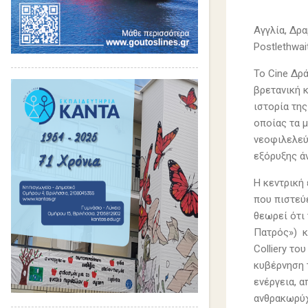
Αγγλία, Δρ
Postlethwa
To Cine Δρά
βρετανική 
ιστορία τη
οποίας τα 
νεοφιλελεύ
εξόρυξης ά
Η κεντρική
που πιστεύε
θεωρεί ότι 
Πατρός») κ
Colliery το
κυβέρνηση 
ενέργεια, 
ανθρακωρύχω