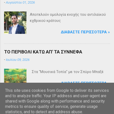
-
Αυγούστου 01, 2026
Αποτελούν ομολογία ενοχής του αντιλαϊκού
εχθρικού κράτους
ΔΙΑΒΆΣΤΕ ΠΕΡΙΣΣΌΤΕΡΑ »
ΤΟ ΠΕΡΙΒΟΛΙ ΚΑΤΩ ΑΠ' ΤΑ ΣΥΝΝΕΦΑ
-
Ιουλίου 09, 2026
Στα "Μουσικά Τοπία" με τον Σπύρο Μπαξέ
ΔΙΑΒΆΣΤΕ ΠΕΡΙΣΣΌΤΕΡΑ »
This site uses cookies from Google to deliver its services
and to analyze traffic. Your IP address and user-agent are
shared with Google along with performance and security
metrics to ensure quality of service, generate usage
statistics, and to detect and address abuse.