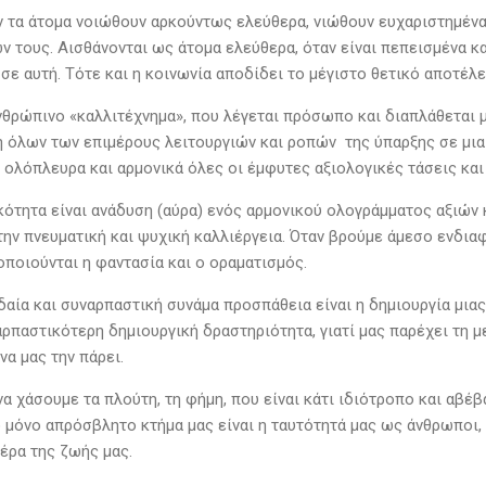
ν τα άτομα νοιώθουν αρκούντως ελεύθερα, νιώθουν ευχαριστημένα
ν τους. Αισθάνονται ως άτομα ελεύθερα, όταν είναι πεπεισμένα κα
σε αυτή. Τότε και η κοινωνία αποδίδει το μέγιστο θετικό αποτέλε
νθρώπινο «καλλιτέχνημα», που λέγεται πρόσωπο και διαπλάθεται μ
ή όλων των επιμέρους λειτουργιών και ροπών της ύπαρξης σε μια 
, ολόπλευρα και αρμονικά όλες οι έμφυτες αξιολογικές τάσεις και
ότητα είναι ανάδυση (αύρα) ενός αρμονικού ολογράμματος αξιών κ
την πνευματική και ψυχική καλλιέργεια. Όταν βρούμε άμεσο ενδια
οποιούνται η φαντασία και ο οραματισμός.
δαία και συναρπαστική συνάμα προσπάθεια είναι η δημιουργία μια
ναρπαστικότερη δημιουργική δραστηριότητα, γιατί μας παρέχει τη 
να μας την πάρει.
 χάσουμε τα πλούτη, τη φήμη, που είναι κάτι ιδιότροπο και αβέβαι
ο μόνο απρόσβλητο κτήμα μας είναι η ταυτότητά μας ως άνθρωποι,
έρα της ζωής μας.