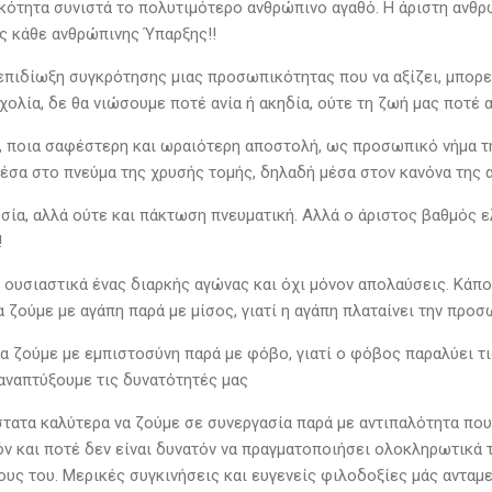
ότητα συνιστά το πολυτιμότερο ανθρώπινο αγαθό. Η άριστη ανθρ
ς κάθε ανθρώπινης Ύπαρξης!!
 επιδίωξη συγκρότησης μιας προσωπικότητας που να αξίζει, μπορε
χολία, δε θα νιώσουμε ποτέ ανία ή ακηδία, ούτε τη ζωή μας ποτέ α
, ποια σαφέστερη και ωραιότερη αποστολή, ως προσωπικό νήμα τη
έσα στο πνεύμα της χρυσής τομής, δηλαδή μέσα στον κανόνα της α
σία, αλλά ούτε και πάκτωση πνευματική. Αλλά ο άριστος βαθμός 
!
ι ουσιαστικά ένας διαρκής αγώνας και όχι μόνον απολαύσεις. Κάπο
 ζούμε με αγάπη παρά με μίσος, γιατί η αγάπη πλαταίνει την προσ
α ζούμε με εμπιστοσύνη παρά με φόβο, γιατί ο φόβος παραλύει τι
 αναπτύξουμε τις δυνατότητές μας
στατα καλύτερα να ζούμε σε συνεργασία παρά με αντιπαλότητα πο
όν και ποτέ δεν είναι δυνατόν να πραγματοποιήσει ολοκληρωτικά 
υς του. Μερικές συγκινήσεις και ευγενείς φιλοδοξίες μάς ανταμε