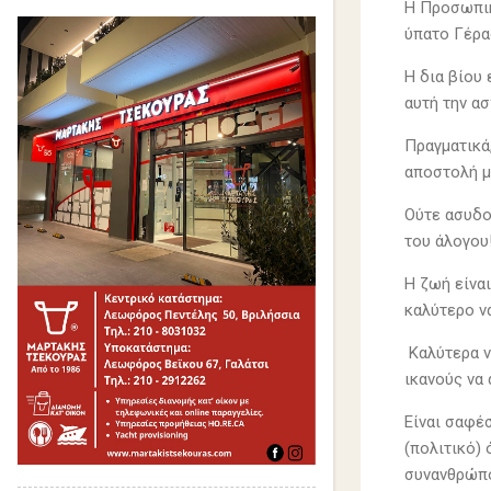
Η Προσωπικ
ύπατο Γέρα
Η δια βίου
αυτή την ασ
Πραγματικά
αποστολή μ
Ούτε ασυδο
του άλογου
Η ζωή είνα
καλύτερο να
Καλύτερα ν
ικανούς να
Είναι σαφέ
(πολιτικό) 
συνανθρώπο