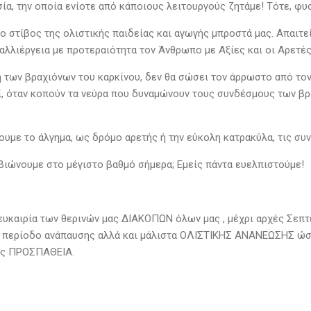
σία, την οποία ενίοτε από κάποιους λειτουργούς ζητάμε! Τότε, φ
 ο στίβος της ολιστικής παιδείας και αγωγής μπροστά μας. Απαιτε
αλλιέργεια με προτεραιότητα τον Άνθρωπο με Αξίες και οι Αρετές
 των βραχιόνων του καρκίνου, δεν θα σώσει τον άρρωστο από τον 
, όταν κοπούν τα νεύρα που δυναμώνουν τους συνδέσμους των βρ
υμε το άλγημα, ως δρόμο αρετής ή την εύκολη κατρακύλα, τις συν
 βιώνουμε στο μέγιστο βαθμό σήμερα; Εμείς πάντα ευελπιστούμε!
 ευκαιρία των θερινών μας ΔΙΑΚΟΠΩΝ όλων μας , μέχρι αρχές Σ
 περίοδο ανάπαυσης αλλά και μάλιστα ΟΛΙΣΤΙΚΗΣ ΑΝΑΝΕΩΣΗΣ ώστ
κή μας ΠΡΟΣΠΑΘΕΙΑ.