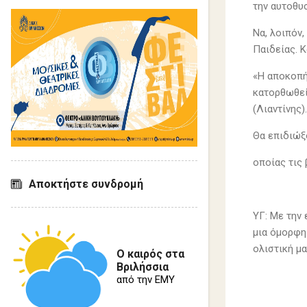
την αυτοθυ
Να, λοιπόν,
Παιδείας. Κ
«Η αποκοπή
κατορθωθεί
(Λιαντίνης).
Θα επιδιώξο
οποίας τις
Αποκτήστε συνδρομή
ΥΓ: Με την
μια όμορφη
ολιστι
Ο καιρός στα
Βριλήσσια
από την ΕΜΥ