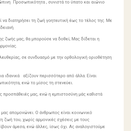
ώπινη Προσωπικότητα , συνιστά το ύπατο και αιώνιο
ί να διατηρήσει τη ζωή γοητευτική έως το τέλος της. Με
δειανή.
ς ζωής μας, θα μπορούσε να δοθεί; Μας δίδεται η
ρμονίας.
ελευθερίας, σε συνδυασμό με την ορθολογική οριοθέτηση
ια ιδανικά αξίζουν περισσότερο από άλλα. Είναι
ωπικότητα, ενώ το μίσος τη στενεύει.
ς προσπάθειές μας, ενώ η εμπιστοσύνη μάς καθιστά
υ μας απομονώνει. Ο άνθρωπος είναι κοινωνικό
τη ζωή του, χωρίς αρμονικές σχέσεις με τους
ίβουν άμεσα, ενώ άλλες, ίσως όχι. Ας αναλογιστούμε