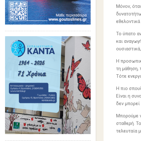
Μόνον, ότα
δυνατοτήτω
εθελοντικά 
Το ύπατο α
και αναγωγ
ουσιαστικά
Η προσωπικ
τη μάθηση, 
Τότε ενεργ
Η πιο σπου
Είναι η συ
δεν μπορεί 
Μπορούμε να
σταθερή. Τ
τελευταία μ