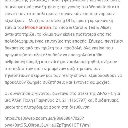
οι πνευματικές αναζητήσεις της γενιάς του Woodstock στο
φόντο των τότε πολιτικών, κοινωνικών και οικονομικών
εξελίξεων. Μαζί με το «Taking Off», πρώτη αμερικάνικη
ταινία του
Milos Forman
, το «Bob & Carol & Ted & Alice»
αντικατοπτρίζει το κλίμα των sixties πιστότερα από τις
πολυδιαφημισμένες επιτυχίες της εποχής. Σήμερα, πεντέμισι
δεκαετίες από την πρώτη του προβολή, όλα εκείνα που
πραγματεύεται εξακολουθούν να απασχολούν κάθε
ανθρώπινη ύπαρξη και ενώ έχουν πολυσυζητηθεί, ανήκουν
στο πεδίο των πιο τετριμμένων συζητήσεων, των
τηλεοπτικών σειρών και των reality shows, εξακολουθούν να
προκαλούν ζωηρές συζητήσεις και έντονες αψιμαχίες.
Οι συναντήσεις γίνονται ζωντανά στο στέκι της ΔΡΑΣΗΣ για
μια Άλλη Πόλη (Πάρνηθος 21, 2111165797) και διαδικτυακά
μέσω της πλατφόρμας zoom στη διεύθυνση:
https://us06web.zoom.us/j/86868047020?
pwd=0stO5LQ9rpaJ6LVHaUZpTgw01CT1Wm.1