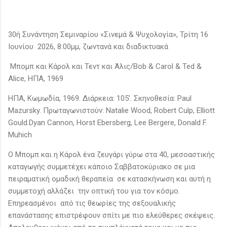
30ή Συνάντηση Σεμιναρίου «Σινεμά & Ψυχολογία», Τρίτη 16
Ιουνίου 2026, 8:00μμ, ζωντανά και διαδικτυακά
Μπομπ και Κάρολ και Τεντ και Άλις/Bob & Carol & Ted &
Alice, ΗΠΑ, 1969
ΗΠΑ, Κωμωδία, 1969. Διάρκεια: 105’. Σκηνοθεσία: Paul
Mazursky. Πρωταγωνιστούν: Natalie Wood, Robert Culp, Elliott
Gould.Dyan Cannon, Horst Ebersberg, Lee Bergere, Donald F.
Muhich
Ο Μπομπ και η Κάρολ ένα ζευγάρι γύρω στα 40, μεσοαστικής
καταγωγής συμμετέχει κάποιο Σαββατοκύριακο σε μια
πειραματική ομαδική θεραπεία σε κατασκήνωση και αυτή η
συμμετοχή αλλάζει την οπτική του για τον κόσμο.
Επηρεασμένοι από τις θεωρίες της σεξουαλικής
επανάστασης επιστρέφουν σπίτι με πιο ελεύθερες σκέψεις.