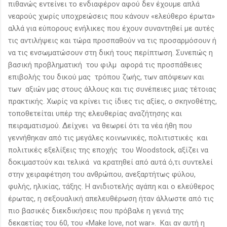
πιθανώς εντείνει το ενδιαφέρον αφού δεν έχουμε απλά
νεαρούς χωρίς υποχρεώσεις που κάνουν «ελεύθερο έρωτα»
αλλά για εύπορους ενήλικες που έχουν συναντηθεί με αυτές
τις αντιλήψεις και τώρα προσπαθούν να τις προσαρμόσουν ή
να τις ενσωματώσουν στη δική τους περίπτωση. Συνεπώς η
βασική προβληματική του φιλμ αφορά τις προσπάθειες
επιβολής του δικού μας τρόπου ζωής, των απόψεων και
των αξιών μας στους άλλους και τις συνέπειες μιας τέτοιας
πρακτικής. Χωρίς να κρίνει τις ίδιες τις αξίες, ο σκηνοθέτης,
τοποθετείται υπέρ της ελευθερίας αναζήτησης και
πειραματισμού. Δείχνει να θεωρεί ότι τα νέα ήθη που
γεννήθηκαν από τις μεγάλες κοινωνικές, πολιτιστικές και
πολιτικές εξελίξεις της εποχής του Woodstock, αξίζει να
δοκιμαστούν και τελικά να κρατηθεί από αυτά ό,τι συντελεί
στην χειραφέτηση του ανθρώπου, ανεξαρτήτως φύλου,
φυλής, ηλικίας, τάξης. Η ανιδιοτελής αγάπη και ο ελεύθερος
έρωτας, η σεξουαλική απελευθέρωση ήταν άλλωστε από τις
πιο βασικές διεκδικήσεις που πρόβαλε η γενιά της
δεκαετίας του 60, του «Make love, not war». Και αν αυτή η