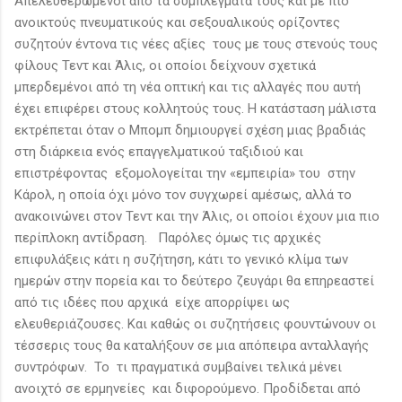
Απελευθερωμένοι από τα συμπλέγματά τους και με πιο
ανοικτούς πνευματικούς και σεξουαλικούς ορίζοντες
συζητούν έντονα τις νέες αξίες τους με τους στενούς τους
φίλους Τεντ και Άλις, οι οποίοι δείχνουν σχετικά
μπερδεμένοι από τη νέα οπτική και τις αλλαγές που αυτή
έχει επιφέρει στους κολλητούς τους. Η κατάσταση μάλιστα
εκτρέπεται όταν ο Μπομπ δημιουργεί σχέση μιας βραδιάς
στη διάρκεια ενός επαγγελματικού ταξιδιού και
επιστρέφοντας εξομολογείται την «εμπειρία» του στην
Κάρολ, η οποία όχι μόνο τον συγχωρεί αμέσως, αλλά το
ανακοινώνει στον Τεντ και την Άλις, οι οποίοι έχουν μια πιο
περίπλοκη αντίδραση. Παρόλες όμως τις αρχικές
επιφυλάξεις κάτι η συζήτηση, κάτι το γενικό κλίμα των
ημερών στην πορεία και το δεύτερο ζευγάρι θα επηρεαστεί
από τις ιδέες που αρχικά είχε απορρίψει ως
ελευθεριάζουσες. Και καθώς οι συζητήσεις φουντώνουν οι
τέσσερις τους θα καταλήξουν σε μια απόπειρα ανταλλαγής
συντρόφων. Το τι πραγματικά συμβαίνει τελικά μένει
ανοιχτό σε ερμηνείες και διφορούμενο. Προδίδεται από