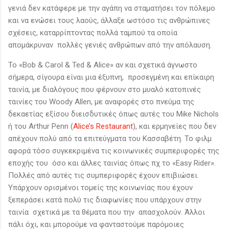
γενιά δεν κατάφερε με την αγάπη να σταματήσει τον πόλεμο
και να ενώσει τους λαούς, άλλαξε ωστόσο τις ανθρώπινες
σχέσεις, καταρρίπτοντας πολλά ταμπού τα οποία
απομάκρυναν πολλές γενιές ανθρώπων από την απόλαυση.
Το «Bob & Carol & Ted & Alice» αν και σχετικά άγνωστο
σήμερα, σίγουρα είναι μια έξυπνη, προσεγμένη και επίκαιρη
ταινία, με διαλόγους που φέρνουν στο μυαλό κατοπινές
ταινίες του Woody Allen, με αναφορές στο πνεύμα της
δεκαετίας εξίσου διεισδυτικές όπως αυτές του Mike Nichols
ή του Arthur Penn (
Alice’s Restaurant
), και ερμηνείες που δεν
απέχουν πολύ από τα επιτεύγματα του Κασσαβέτη. Το φιλμ
αφορά τόσο συγκεκριμένα τις κοινωνικές συμπεριφορές της
εποχής του όσο και άλλες ταινίας όπως πχ το «Easy Rider».
Πολλές από αυτές τις συμπεριφορές έχουν επιβιώσει.
Υπάρχουν ορισμένοι τομείς της κοινωνίας που έχουν
ξεπεράσει κατά πολύ τις διαφωνίες που υπάρχουν στην
ταινία σχετικά με τα θέματα που την απασχολούν. Άλλοι
πάλι όχι, και μπορούμε να φανταστούμε παρόμοιες