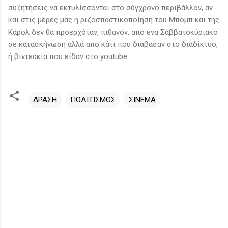
συζητήσεις να εκτυλίσσονται στο σύγχρονο περιβάλλον, αν
και στις μέρες μας η ριζοσπαστικοποίηση του Μπομπ και της
Κάρολ δεν θα προερχόταν, πιθανόν, από ένα Σαββατοκύριακο
σε κατασκήνωση αλλά από κάτι που διάβασαν στο διαδίκτυο,
ή βιντεάκια που είδαν στο youtube.
ΔΡΑΣΗ
ΠΟΛΙΤΙΣΜΟΣ
ΣΙΝΕΜΑ
Σ
χ
ό
λ
ι
α