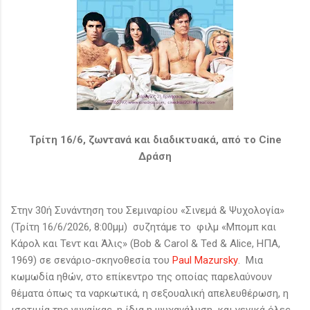
Τρίτη 16/6, ζωντανά και διαδικτυακά, από το Cine
Δράση
Στην 30ή Συνάντηση του Σεμιναρίου «Σινεμά & Ψυχολογία»
(Τρίτη 16/6/2026, 8:00μμ) συζητάμε το φιλμ «Μπομπ και
Κάρολ και Τεντ και Άλις» (Bob & Carol & Ted & Alice, ΗΠΑ,
1969) σε σενάριο-σκηνοθεσία του
Paul Mazursky
. Μια
κωμωδία ηθών, στο επίκεντρο της οποίας παρελαύνουν
θέματα όπως τα ναρκωτικά, η σεξουαλική απελευθέρωση, η
ισοτιμία της γυναίκας, η ίδια η ψυχανάλυση και γενικά όλες