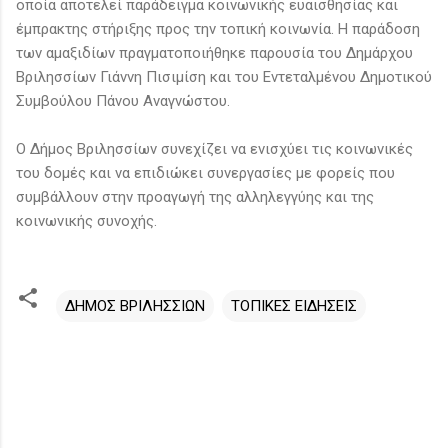
οποία αποτελεί παράδειγμα κοινωνικής ευαισθησίας και
έμπρακτης στήριξης προς την τοπική κοινωνία. Η παράδοση
των αμαξιδίων πραγματοποιήθηκε παρουσία του Δημάρχου
Βριλησσίων Γιάννη Πισιμίση και του Εντεταλμένου Δημοτικού
Συμβούλου Πάνου Αναγνώστου.
Ο Δήμος Βριλησσίων συνεχίζει να ενισχύει τις κοινωνικές
του δομές και να επιδιώκει συνεργασίες με φορείς που
συμβάλλουν στην προαγωγή της αλληλεγγύης και της
κοινωνικής συνοχής.
ΔΗΜΟΣ ΒΡΙΛΗΣΣΙΩΝ
ΤΟΠΙΚΕΣ ΕΙΔΗΣΕΙΣ
Σ
χ
ό
λ