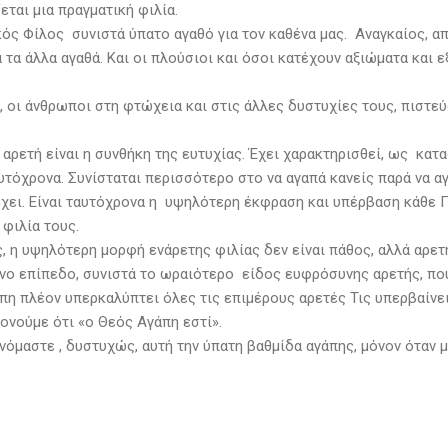
εται μια πραγματική φιλία.
ός Φίλος συνιστά ύπατο αγαθό για τον καθένα μας. Αναγκαίος, απ
 τα άλλα αγαθά. Και οι πλούσιοι και όσοι κατέχουν αξιώματα και 
 οι άνθρωποι στη φτώχεια και στις άλλες δυστυχίες τους, πιστεύο
 αρετή είναι η συνθήκη της ευτυχίας. Έχει χαρακτηρισθεί, ως κατα
υτόχρονα. Συνίσταται περισσότερο στο να αγαπά κανείς παρά να αγα
έχει. Είναι ταυτόχρονα η υψηλότερη έκφραση και υπέρβαση κάθε Πί
φιλία τους.
, η υψηλότερη μορφή ενάρετης φιλίας δεν είναι πάθος, αλλά αρετ
νο επίπεδο, συνιστά το ωραιότερο είδος ευφρόσυνης αρετής, που
άπη πλέον υπερκαλύπτει όλες τις επιμέρους αρετές Τις υπερβαίνει
ονούμε ότι «ο Θεός Αγάπη εστί».
όμαστε , δυστυχώς, αυτή την ύπατη βαθμίδα αγάπης, μόνον όταν μ