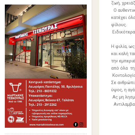
ζωή, χρειάζ
Ο αυθεντικ
κατέχει όλα
φίλους.
Ειδικότερα,
Η φιλία, ως
και καλή τα
την εμπερι
από όλα τη 
Κοντολογίς
Σε ανθρώπι
ύψος, η αγ
Ας μη λησμ
Αντιλαμβαν