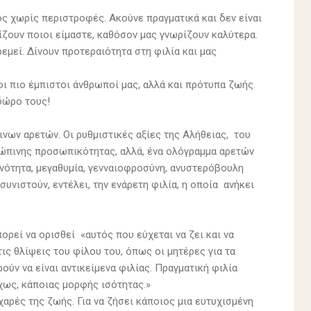
ος χωρίς περιστροφές. Ακούνε πραγματικά και δεν είναι
ζουν ποιοι είμαστε, καθόσον μας γνωρίζουν καλύτερα.
ρεμεί. Δίνουν προτεραιότητα στη φιλία και μας
οι πιο έμπιστοι άνθρωποί μας, αλλά και πρότυπα ζωής.
δώρο τους!
ινων αρετών. Οι ρυθμιστικές αξίες της Αλήθειας, του
ρώπινης προσωπικότητας, αλλά, ένα ολόγραμμα αρετών
νότητα, μεγαθυμία, γενναιοφροσύνη, ανυστερόβουλη
νιστούν, εντέλει, την ενάρετη φιλία, η οποία ανήκει
ορεί να ορισθεί «αυτός που εύχεται να ζει και να
τις θλίψεις του φίλου του, όπως οι μητέρες για τα
ούν να είναι αντικείμενα φιλίας. Πραγματική φιλία
χως, κάποιας μορφής ισότητας.»
χαρές της ζωής. Για να ζήσει κάποιος μια ευτυχισμένη