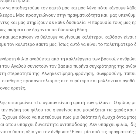
ενάρετοι φίλοι:
ουν να αποδεχτούμε τον εαυτό μας και μας λένε πότε κάνουμε λάθ
λευροι. Μας προσγειώνουν στην πραγματικότητα και μας υπενθυμί
όντες και μας στηρίζουν σε κάθε δυσκολία. Η παρουσία τους μας η
υν, ακόμα κι αν έρχονται σε δύσκολη θέση.
 και μας κάνουν να θέλουμε να γίνουμε καλύτεροι, καθόσον είναι 
υμε τον καλύτερο εαυτό μας. Ίσως αυτό να είναι το πολυτιμότερο 
 ενάρετη Φιλία αναδύεται από τη καλλιέργεια των βασικών ανθρώπ
ι του Αγαθού συνιστούν τον βασικό πυρήνα συγκρότησης της ανθ
στη στερεότητά της: Αλληλεκτίμηση, φρόνηση, σωφροσύνη, ταπει
ο σταθερός προσανατολισμός στο ευρύτερο και μελλοντικό αγαθό συ
ονες αρετές.
ης επισημαίνει: «Το αγαπάν είναι η αρετή των φίλων». Ο φίλος μπ
 την αγάπη του φίλου του ή εκείνος που μοιράζεται τις χαρές και 
. Έχουμε άδικο να πιστεύουμε πως μια θεότητα ή άψυχα όντα μπορ
αι όπου υπάρχει δυνατότητα ανταπόδοσης. Δεν υπάρχει φιλία, δί
ιστά ύπατη αξία για τον άνθρωπο! Είναι μία από τις πραγματικές 