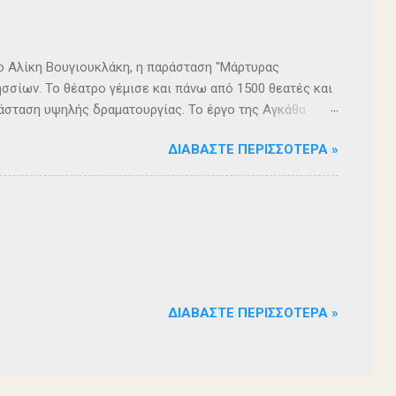
ρο Αλίκη Βουγιουκλάκη, η παράσταση "Μάρτυρας
σσίων. Το θέατρο γέμισε και πάνω από 1500 θεατές και
άσταση υψηλής δραματουργίας. Το έργο της Αγκάθα
. Η σασπένς, το μυστήριο, η πλοκή, οι μεγάλες
ΔΙΑΒΆΣΤΕ ΠΕΡΙΣΣΌΤΕΡΑ »
 ερωτήματα, σημάδεψαν όλους όσους παρακολούθησαν το
 για μία αναμφισβήτητα δυνατή παράσταση. Με τη
ρά σειρά ετών είναι υπεύθυνη του Α΄ Δημοτικού
οι ηθοποιοί: Αλέξανδρος Γεωργίου, Αλέξανδρος
ίου, Ευριπίδης Τσαούσογλου, Θοδωρής Σκληρός ,
ΔΙΑΒΆΣΤΕ ΠΕΡΙΣΣΌΤΕΡΑ »