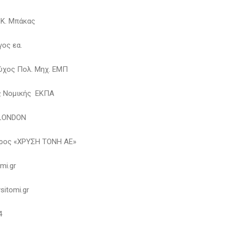
 Κ. Μπάκας
γος εα.
ύχος Πολ. Μηχ. ΕΜΠ
ς Νομικής ΕΚΠΑ
LONDON
δρος «ΧΡΥΣΗ ΤΟΝΗ ΑΕ»
mi.gr
sitomi.gr
4