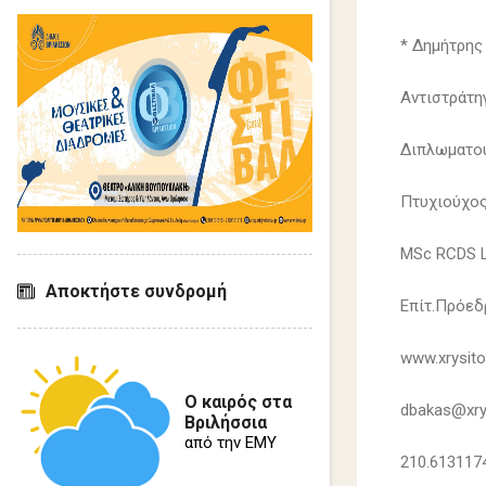
* Δημήτρης
Αντιστράτη
Διπλωματο
Πτυχιούχο
MSc RCDS 
Αποκτήστε συνδρομή
Επίτ.Πρόε
www.xrysito
Ο καιρός στα
dbakas@xry
Βριλήσσια
από την ΕΜΥ
210.613117