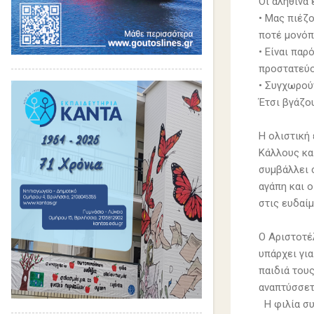
Οι αληθινά 
• Μας πιέζ
ποτέ μονόπ
• Είναι παρ
προστατεύο
• Συγχωρούν
Έτσι βγάζο
Η ολιστική
Κάλλους κα
συμβάλλει 
αγάπη και 
στις ευδαίμ
Ο Αριστοτέλ
υπάρχει για
παιδιά τους
αναπτύσσετ
Η φιλία συν