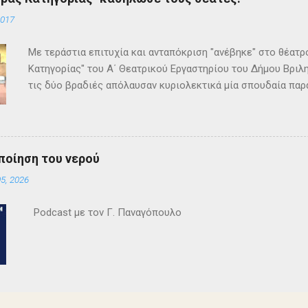
2017
Με τεράστια επιτυχία και ανταπόκριση "ανέβηκε" στο θέατ
Κατηγορίας" του Α΄ Θεατρικού Εργαστηρίου του Δήμου Βριλη
τις δύο βραδιές απόλαυσαν κυριολεκτικά μία σπουδαία παρ
Κρίστι καθήλωσε τους θεατρόφιλους σε όλη τη διάρκειά του
ανατροπές και ένα μοναδικό φινάλε που απαντά σε όλα τα
έργο και τους έμειναν ανεξίτηλα στη μνήμη τους. Επρόκειτο
σπουδαία σκηνοθεσία της Τώνιας Σταυροπούλου που επί μακ
ποίηση του νερού
Θεατρικού Εργαστηρίου. Εξαιρετικές ερμηνείες κατέθεσαν 
5, 2026
Θεοδόσης, Άννα Αλεξανδράκη, Γιάννης Καρτερός, Δήμητρα Χ
Κατερίνα Χαραυγή , Κατερίνα Σταθάτου , Λουκί...
Podcast με τον Γ. Παναγόπουλο