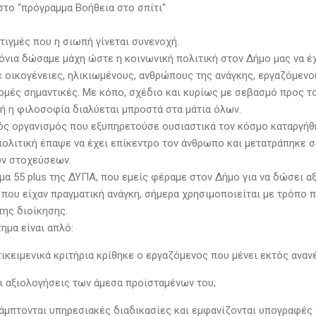
στο "πρόγραμμα Βοήθεια στο σπίτι"
τιγμές που η σιωπή γίνεται συνενοχή.
ρόνια δώσαμε μάχη ώστε η κοινωνική πολιτική στον Δήμο μας να 
ε οικογένειες, ηλικιωμένους, ανθρώπους της ανάγκης, εργαζόμενο
ομές σημαντικές. Με κόπο, σχέδιο και κυρίως με σεβασμό προς το
τή η φιλοσοφία διαλύεται μπροστά στα μάτια όλων.
ός οργανισμός που εξυπηρετούσε ουσιαστικά τον κόσμο καταργήθ
πολιτική έπαψε να έχει επίκεντρο τον άνθρωπο και μετατράπηκε 
ν στοχεύσεων.
μα 55 plus της ΔΥΠΑ, που εμείς φέραμε στον Δήμο για να δώσει α
που είχαν πραγματική ανάγκη, σήμερα χρησιμοποιείται με τρόπο π
της διοίκησης.
τημα είναι απλό:
τικειμενικά κριτήρια κρίθηκε ο εργαζόμενος που μένει εκτός ανα
οι αξιολογήσεις των άμεσα προϊσταμένων του;
κάμπτονται υπηρεσιακές διαδικασίες και εμφανίζονται υπογραφές