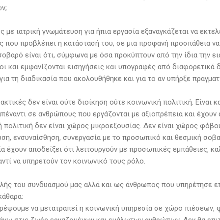
ν;
 με ιατρική γνωμάτευση για ήπια εργασία εξαναγκάζεται να εκτελε
ς που προβλέπει η κατάστασή του, σε μια προφανή προσπάθεια να
σοβαρό είναι ότι, σύμφωνα με όσα προκύπτουν από την ίδια την ε
οι και εμφανίζονται εισηγήσεις και υπογραφές από διαφορετικά δ
ια τη διαδικασία που ακολουθήθηκε και για το αν υπήρξε πραγματι
ακτικές δεν είναι ούτε διοίκηση ούτε κοινωνική πολιτική. Είναι κ
πέναντι σε ανθρώπους που εργάζονται με αξιοπρέπεια και έχουν α
ή πολιτική δεν είναι χώρος μικροεξουσίας. Δεν είναι χώρος φόβ
ώση, ενσυναίσθηση, συνεργασία με το προσωπικό και θεσμική σοβα
ία έχουν αποδείξει ότι λειτουργούν με προσωπικές εμπάθειες, κα
αντί να υπηρετούν τον κοινωνικό τους ρόλο.
λής του συνδυασμού μας αλλά και ως άνθρωπος που υπηρέτησε επί
άθαρα:
τρέψουμε να μετατραπεί η κοινωνική υπηρεσία σε χώρο πιέσεων, 