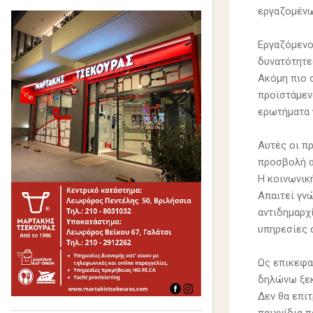
εργαζομένω
Εργαζόμενος
δυνατότητε
Ακόμη πιο 
προϊστάμεν
ερωτήματα γ
Αυτές οι πρ
προσβολή α
Η κοινωνικ
Απαιτεί γν
αντιδημαρχ
υπηρεσίες 
Ως επικεφα
δηλώνω ξεκ
Δεν θα επι