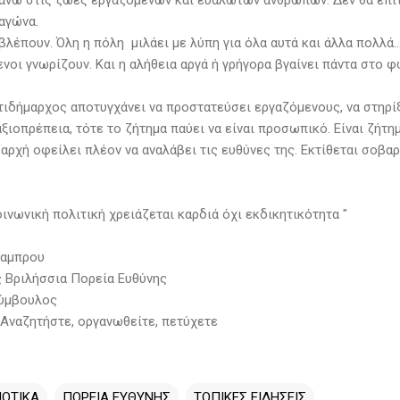
πάνω στις ζωές εργαζομένων και ευάλωτων ανθρώπων. Δεν θα επι
αγώνα.
βλέπουν. Όλη η πόλη μιλάει με λύπη για όλα αυτά και άλλα πολλά..
νοι γνωρίζουν. Και η αλήθεια αργά ή γρήγορα βγαίνει πάντα στο φ
ντιδήμαρχος αποτυγχάνει να προστατεύσει εργαζόμενους, να στηρί
ξιοπρέπεια, τότε το ζήτημα παύει να είναι προσωπικό. Είναι ζήτημ
αρχή οφείλει πλέον να αναλάβει τις ευθύνες της. Εκτίθεται σοβαρ
οινωνική πολιτική χρειάζεται καρδιά όχι εκδικητικότητα "
Λαμπρου
 Βριλήσσια Πορεία Ευθύνης
σύμβουλος
 Αναζητήστε, οργανωθείτε, πετύχετε
ΟΤΙΚΑ
ΠΟΡΕΙΑ ΕΥΘΥΝΗΣ
ΤΟΠΙΚΕΣ ΕΙΔΗΣΕΙΣ