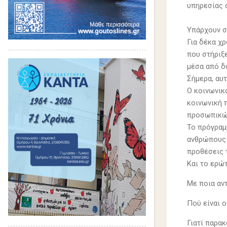
υπηρεσίας 
Υπάρχουν σ
Για δέκα χ
που στήριξ
μέσα από δ
Σήμερα, αυ
Ο κοινωνικ
κοινωνική 
προσωπικώ
Το πρόγραμ
ανθρώπους 
προθέσεις 
Και το ερώ
Με ποια αν
Πού είναι 
Γιατί παρα