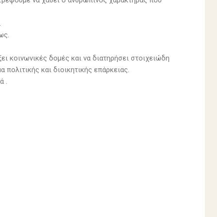
τρέψουμε να χαθεί ο ανθρώπινος χαρακτήρας που
.
ως.
ξει κοινωνικές δομές και να διατηρήσει στοιχειώδη
α πολιτικής και διοικητικής επάρκειας.
ά .