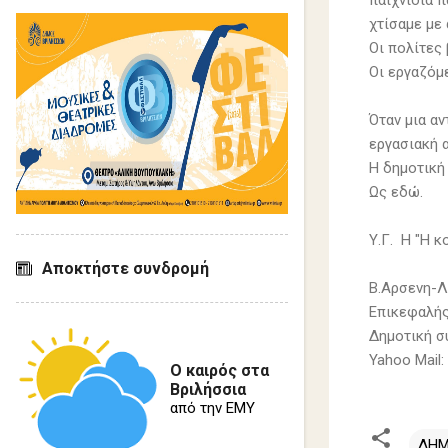
παιχνίδια 
χτίσαμε με 
Οι πολίτες 
Οι εργαζόμε
Όταν μια α
εργασιακή α
Η δημοτική 
Ως εδώ.
Υ.Γ. Η "Η κ
Αποκτήστε συνδρομή
Β.Αρσενη-
Επικεφαλής
Δημοτική 
Yahoo Mail:
Ο καιρός στα
Βριλήσσια
από την ΕΜΥ
ΔΗΜ