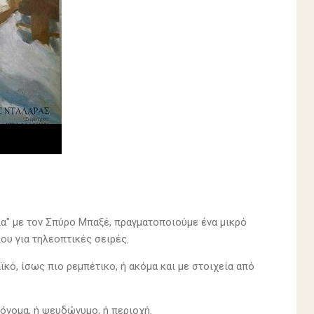
ία" με τον Σπύρο Μπαξέ, πραγματοποιούμε ένα μικρό
υ για τηλεοπτικές σειρές.
κό, ίσως πιο ρεμπέτικο, ή ακόμα και με στοιχεία από
 όνομα, ή ψευδώνυμο, ή περιοχή.