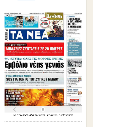
Τα
πρωτοσέλιδα
των
εφημερίδων
-
protoselida