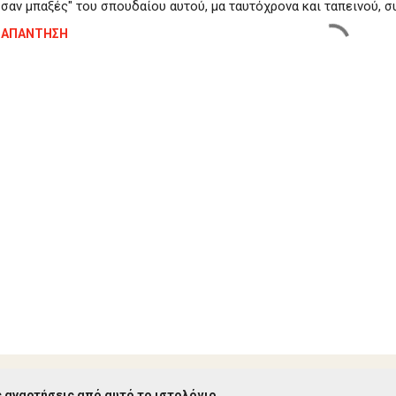
σαν μπαξές" του σπουδαίου αυτού, μα ταυτόχρονα και ταπεινού, σ
ΑΠΆΝΤΗΣΗ
 αναρτήσεις από αυτό το ιστολόγιο