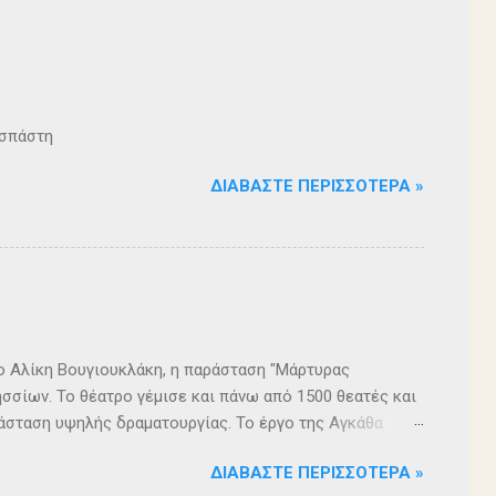
ζοσπάστη
ΔΙΑΒΆΣΤΕ ΠΕΡΙΣΣΌΤΕΡΑ »
ρο Αλίκη Βουγιουκλάκη, η παράσταση "Μάρτυρας
σσίων. Το θέατρο γέμισε και πάνω από 1500 θεατές και
άσταση υψηλής δραματουργίας. Το έργο της Αγκάθα
. Η σασπένς, το μυστήριο, η πλοκή, οι μεγάλες
ΔΙΑΒΆΣΤΕ ΠΕΡΙΣΣΌΤΕΡΑ »
 ερωτήματα, σημάδεψαν όλους όσους παρακολούθησαν το