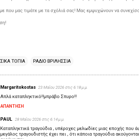
με που μας τιμάτε με τα σχόλιά σας! Μας εμψυχώνουν να συνεχίσ
ση!
ΣΙΚΑ ΤΟΠΙΑ
ΡΑΔΙΟ ΒΡΙΛΗΣΣΙΑ
Margaritokostas
23 Μαΐου 2026 στις 6:18 μ.μ.
Απλά καταπληκτικό!!μπράβο Σπυρο!!
ΑΠΆΝΤΗΣΗ
PAUL
28 Μαΐου 2026 στις 6:14 μ.μ.
Καταπληκτικά τραγούδια , υπέροχες μελωδίες μιας εποχής που άφ
μεγάλος τραγουδιστής έχει πει , ότι κάποια τραγούδια ακούγοντα