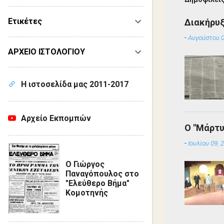
σ
ί
ε
Ετικέτες
Διακήρυ
υ
σ
-
Αυγούστου 0
η
ΑΡΧΕΙΟ ΙΣΤΟΛΟΓΙΟΥ
σ
χ
ο
λ
Η ιστοσελίδα μας 2011-2017
ί
ο
υ
Αρχείο Εκπομπών
Ο "Μάρτυ
-
Ιουλίου 09, 
Ο Γιώργος
Παναγόπουλος στο
"Ελεύθερο Βήμα"
Κομοτηνής