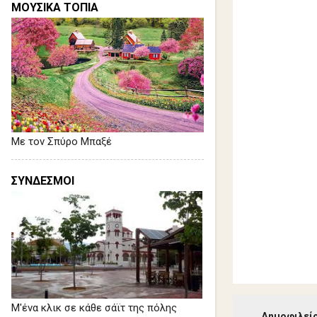
ΜΟΥΣΙΚΑ ΤΟΠΙΑ
Με τον Σπύρο Μπαξέ
ΣΥΝΔΕΣΜΟΙ
Δ
η
μ
ο
Μ'ένα κλικ σε κάθε σάϊτ της πόλης
Δημοφιλείς