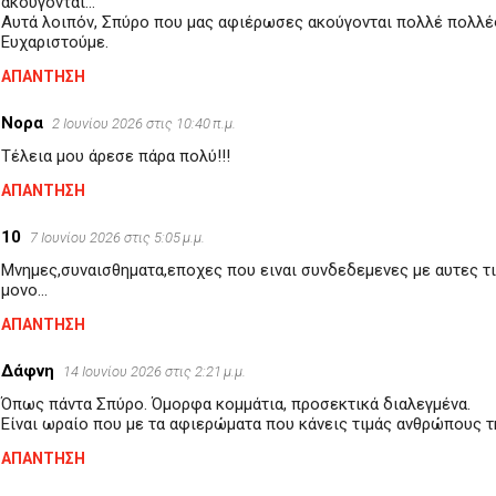
ακούγονται...
Αυτά λοιπόν, Σπύρο που μας αφιέρωσες ακούγονται πολλέ πολλέ
Ευχαριστούμε.
ΑΠΆΝΤΗΣΗ
Νορα
2 Ιουνίου 2026 στις 10:40 π.μ.
Τέλεια μου άρεσε πάρα πολύ!!!
ΑΠΆΝΤΗΣΗ
10
7 Ιουνίου 2026 στις 5:05 μ.μ.
Μνημες,συναισθηματα,εποχες που ειναι συνδεδεμενες με αυτες τι
μονο...
ΑΠΆΝΤΗΣΗ
Δάφνη
14 Ιουνίου 2026 στις 2:21 μ.μ.
Όπως πάντα Σπύρο. Όμορφα κομμάτια, προσεκτικά διαλεγμένα.
Είναι ωραίο που με τα αφιερώματα που κάνεις τιμάς ανθρώπους τη
ΑΠΆΝΤΗΣΗ