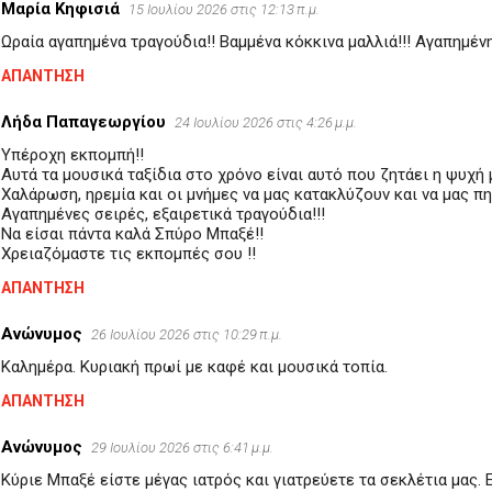
Μαρία Κηφισιά
15 Ιουλίου 2026 στις 12:13 π.μ.
Ωραία αγαπημένα τραγούδια!! Βαμμένα κόκκινα μαλλιά!!! Αγαπημένη
ΑΠΆΝΤΗΣΗ
Λήδα Παπαγεωργίου
24 Ιουλίου 2026 στις 4:26 μ.μ.
Υπέροχη εκπομπή!!
Αυτά τα μουσικά ταξίδια στο χρόνο είναι αυτό που ζητάει η ψυχή 
Χαλάρωση, ηρεμία και οι μνήμες να μας κατακλύζουν και να μας πη
Αγαπημένες σειρές, εξαιρετικά τραγούδια!!!
Να είσαι πάντα καλά Σπύρο Μπαξέ!!
Χρειαζόμαστε τις εκπομπές σου !!
ΑΠΆΝΤΗΣΗ
Ανώνυμος
26 Ιουλίου 2026 στις 10:29 π.μ.
Καλημέρα. Κυριακή πρωί με καφέ και μουσικά τοπία.
ΑΠΆΝΤΗΣΗ
Ανώνυμος
29 Ιουλίου 2026 στις 6:41 μ.μ.
Κύριε Μπαξέ είστε μέγας ιατρός και γιατρεύετε τα σεκλέτια μας.