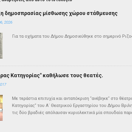
ξη δημοσπρασίας μίσθωσης χώρου στάθμευσης
6, 2026
Για τα οχήματα του Δήμου Δημοσιεύθηκε στο σημερινό Ρι
ρας Κατηγορίας" καθήλωσε τους θεατές.
2017
Με τεράστια επιτυχία και ανταπόκριση "ανέβηκε" στο θέατ
Κατηγορίας" του Α΄ Θεατρικού Εργαστηρίου του Δήμου Βριλη
τις δύο βραδιές απόλαυσαν κυριολεκτικά μία σπουδαία παρ
Κρίστι καθήλωσε τους θεατρόφιλους σε όλη τη διάρκειά του
ανατροπές και ένα μοναδικό φινάλε που απαντά σε όλα τα