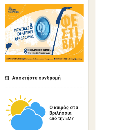
Σ
χ
ό
λ
ι
α
Αποκτήστε συνδρομή
Ο καιρός στα
Βριλήσσια
από την ΕΜΥ