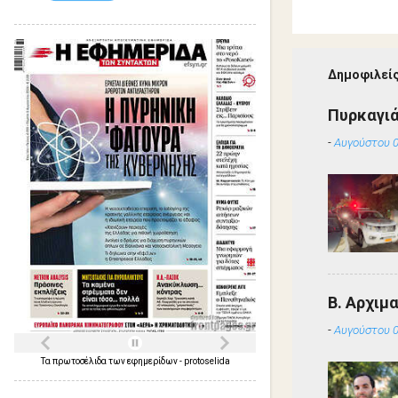
Δημοφιλείς
Πυρκαγιά
-
Αυγούστου 0
Β. Αρχιμ
-
Αυγούστου 0
Τα
πρωτοσέλιδα
των
εφημερίδων
-
protoselida