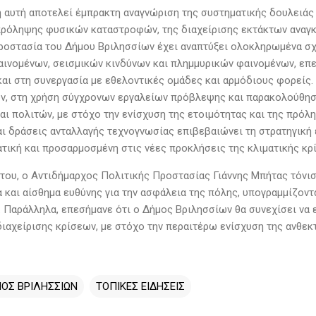
 αυτή αποτελεί έμπρακτη αναγνώριση της συστηματικής δουλειάς 
πρόληψης φυσικών καταστροφών, της διαχείρισης εκτάκτων αναγκώ
ροστασία του Δήμου Βριλησσίων έχει αναπτύξει ολοκληρωμένα σχέ
αινομένων, σεισμικών κινδύνων και πλημμυρικών φαινομένων, επ
και στη συνεργασία με εθελοντικές ομάδες και αρμόδιους φορείς.
ν, στη χρήση σύγχρονων εργαλείων πρόβλεψης και παρακολούθησ
αι πολιτών, με στόχο την ενίσχυση της ετοιμότητας και της πρό
αι δράσεις ανταλλαγής τεχνογνωσίας επιβεβαιώνει τη στρατηγική 
τική και προσαρμοσμένη στις νέες προκλήσεις της κλιματικής κρί
του, ο Αντιδήμαρχος Πολιτικής Προστασίας Γιάννης Μπήτας τόνισε
 και αίσθημα ευθύνης για την ασφάλεια της πόλης, υπογραμμίζοντα
. Παράλληλα, επεσήμανε ότι ο Δήμος Βριλησσίων θα συνεχίσει να
διαχείρισης κρίσεων, με στόχο την περαιτέρω ενίσχυση της ανθεκ
ΟΣ ΒΡΙΛΗΣΣΙΩΝ
ΤΟΠΙΚΕΣ ΕΙΔΗΣΕΙΣ