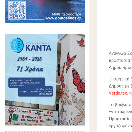
Αναγνωρίζον
προστασία 
Δήμου Βριλ
Η τιμητική
Δήμους με 
Verde.tec
, 
Το βραβείο
Εντεταλμέν
Προστασίας
εργαζομένω