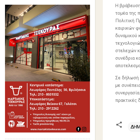
Η βράβευση
τομέα της 
Πολιτική Π
καιρικών φ
δυναμικού 
τεχνολογιώ
στελεχών κ
συνέδρια κ
αποτελεσμα
Σε δήλωσή 
με συνέπεια
συνεργασία
πρακτικές 
ΔΗΜ