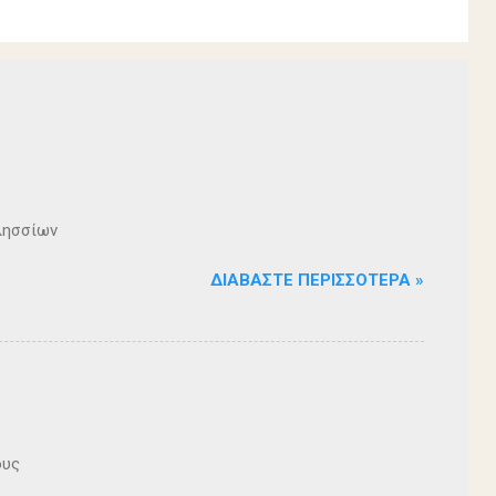
λησσίων
ΔΙΑΒΆΣΤΕ ΠΕΡΙΣΣΌΤΕΡΑ »
ους