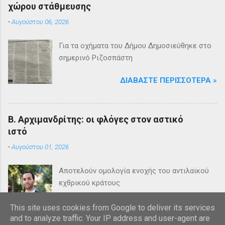
χώρου στάθμευσης
-
Αυγούστου 06, 2026
Για τα οχήματα του Δήμου Δημοσιεύθηκε στο
σημερινό Ριζοσπάστη
ΔΙΑΒΆΣΤΕ ΠΕΡΙΣΣΌΤΕΡΑ »
Β. Αρχιμανδρίτης: οι φλόγες στον αστικό
ιστό
-
Αυγούστου 01, 2026
Αποτελούν ομολογία ενοχής του αντιλαϊκού
εχθρικού κράτους
ΔΙΑΒΆΣΤΕ ΠΕΡΙΣΣΌΤΕΡΑ »
This site uses cookies from Google to deliver its services
and to analyze traffic. Your IP address and user-agent are