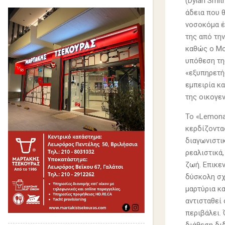
(Dylan Smit
άδεια που θ
νοσοκόμα έ
της από την
καθώς ο Mo
υπόθεση τη
«εξυπηρετή
εμπειρία κ
της οικογε
Το «Lemona
κερδίζοντα
διαγωνιστι
ρεαλιστικά,
ζωή. Επικεν
δύσκολη σχέ
μαρτύρια κα
αντισταθεί
περιβάλει. 