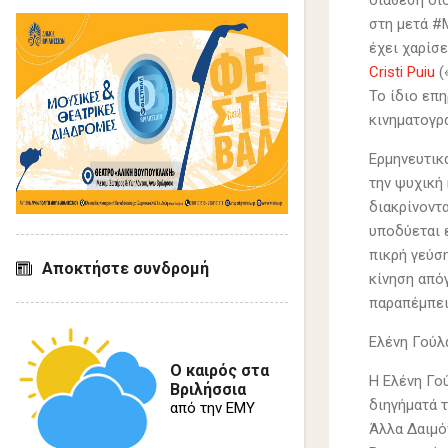
διάθεση δι
στη μετά #
έχει χαρίσ
Cristi Puiu
(
Το ίδιο επ
κινηματογρ
Ερμηνευτικ
την ψυχική
διακρίνοντ
υποδύεται 
πικρή γεύσ
Αποκτήστε συνδρομή
κίνηση από
παραπέμπει
Ελένη Γούλ
Ο καιρός στα
Η Ελένη Γο
Βριλήσσια
διηγήματά τ
από την ΕΜΥ
Άλλα Δαιμό