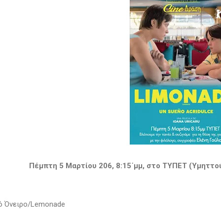
Πέμπτη 5 Μαρτίου 206, 8:15΄μμ, στο ΤΥΠΕΤ (Υμηττο
ό Όνειρο/Lemonade