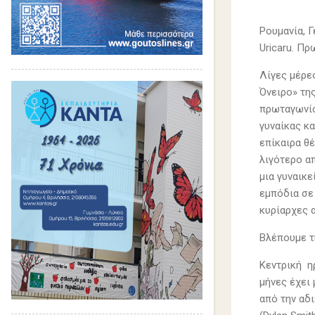
Ρουμανία, Γ
Uricaru. Π
Λίγες μέρες
Όνειρο» της
πρωταγωνίσ
γυναίκας κ
επίκαιρα θέ
λιγότερο α
μια γυναικ
εμπόδια σε 
κυρίαρχες 
Βλέπουμε τη
Κεντρική η
μήνες έχει
από την αδι