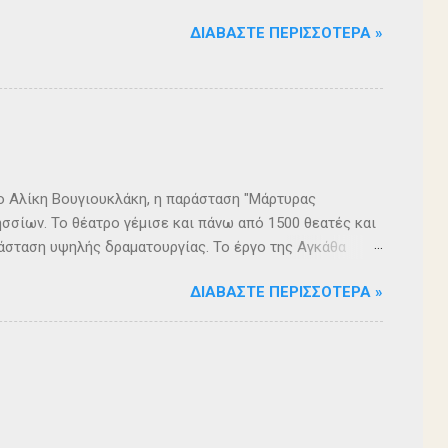
ΔΙΑΒΆΣΤΕ ΠΕΡΙΣΣΌΤΕΡΑ »
ρο Αλίκη Βουγιουκλάκη, η παράσταση "Μάρτυρας
σσίων. Το θέατρο γέμισε και πάνω από 1500 θεατές και
άσταση υψηλής δραματουργίας. Το έργο της Αγκάθα
. Η σασπένς, το μυστήριο, η πλοκή, οι μεγάλες
ΔΙΑΒΆΣΤΕ ΠΕΡΙΣΣΌΤΕΡΑ »
 ερωτήματα, σημάδεψαν όλους όσους παρακολούθησαν το
 για μία αναμφισβήτητα δυνατή παράσταση. Με τη
ρά σειρά ετών είναι υπεύθυνη του Α΄ Δημοτικού
οι ηθοποιοί: Αλέξανδρος Γεωργίου, Αλέξανδρος
ίου, Ευριπίδης Τσαούσογλου, Θοδωρής Σκληρός ,