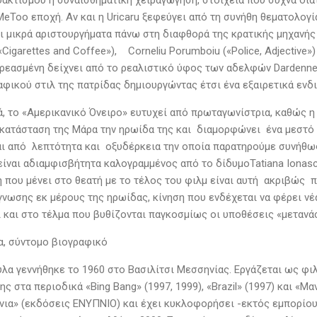
δακτισμού ή συναισθηματική χειραγώγηση, στοιχεία που συχνά διατ
MeToo εποχή. Αν και η Uricaru ξεφεύγει από τη συνήθη θεματολογ
ει μικρά αριστουργήματα πάνω στη διαφθορά της κρατικής μηχανής
«Cigarettes and Coffee»), Corneliu Porumboiu («Police, Adjective»)
ηρεασμένη δείχνει από το ρεαλιστικό ύφος των αδελφών Dardenne
αφικού στιλ της πατρίδας δημιουργώντας έτσι ένα εξαιρετικά ενδ
ά, το «Αμερικανικό Όνειρο» ευτυχεί από πρωταγωνίστρια, καθώς η
 κατάσταση της Μάρα την ηρωίδα της και διαμορφώνει ένα μεστό 
αι από λεπτότητα και οξυδέρκεια την οποία παρατηρούμε συνήθ
είναι αδιαμφισβήτητα καλογραμμένος από το δίδυμοTatiana Ionasc
η που μένει στο θεατή με το τέλος του φιλμ είναι αυτή ακριβώς 
γνωσης εκ μέρους της ηρωίδας, κίνηση που ενδέχεται να φέρει νέα
 και στο τέλμα που βυθίζονται παγκοσμίως οι υποθέσεις «μετανάσ
α, σύντομο βιογραφικό
ύλα γεννήθηκε το 1960 στο Βασιλίτσι Μεσσηνίας. Εργάζεται ως φι
ης στα περιοδικά «Bing Bang» (1997, 1999), «Βrazil» (1997) και «Μ
νια» (εκδόσεις ΕΝΥΠΝΙΟ) και έχει κυκλοφορήσει -εκτός εμπορίου-