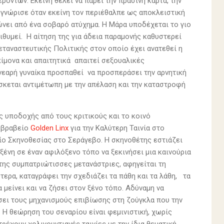
ρόντων. Εκείνη θέλει να πάρει την πράσινη κάρτα, την
ν γνώρισε όταν εκείνη τον περιέθαλπε ως αποκλειστική
ώνει από ένα σοβαρό ατύχημα. Η Μάρα υποδέχεται το γιο
ιθυμεί. Η αίτηση της για άδεια παραμονής καθυστερεί
εταναστευτικής Πολιτικής στον οποίο έχει ανατεθεί η
πίμονα και απαιτητικά απαιτεί σεξουαλικές
 νεαρή γυναίκα προσπαθεί να προσπεράσει την αρνητική
ίσκεται αντιμέτωπη με την απέλαση και την καταστροφή
ς υποδοχής από τους κριτικούς και το κοινό
ο βραβείο
Golden Linx
για την Καλύτερη Ταινία στο
ίο Σκηνοθεσίας στο Σεράγεβο. Η σκηνοθέτης εστιάζει
 ξένη σε έναν αφιλόξενο τόπο να ξεκινήσει μια καινούρια
ς της συμπατριώτισσες μετανάστριες, αφηγείται τη
τερα, καταγράφει την σχεδιάζει τα πάθη και τα λάθη, τα
α μείνει και να ζήσει στον ξένο τόπο. Αδύναμη να
σει τους μηχανισμούς επιβίωσης στη ζούγκλα που την
. Η θεώρηση του σεναρίου είναι φεμινιστική, χωρίς