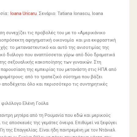
σία::
Ioana Uricaru
. Σενάριο: Tatiana Ionascu, Ioana
ράση συνεχίζει τις προβολές του με το «Αμερικάνικο
 αξιοπρόσεκτη αφηγηματική οικονομία και μια εκφραστική
ής: το μεταναστευτικό και αυτό της ανισοτιμίας της
ικό διάλογο που αναπτύσσεται γύρω από δύο δραματικά
ι της σεξουαλικής κακοποίησης των γυναικών. Στη
ή παρουσίαση της εμπειρίας του μετανάστη στις ΗΠΑ από
παραμέτρους: από το τραπεζικό σύστημα που βάζει
ου αποδέχεται όλο και περισσότερο τις συντηρητικές
α, φιλόλογο Ελένη Γούλα
ύπαντρη μητέρα από τη Ρουμανία που εδώ και μερικούς
τις αποσκευές της γεμάτες όνειρα. Επιθυμεί να ξεφύγει
Γη της Επαγγελίας. Είναι ήδη παντρεμένη με τον Ντάνιελ