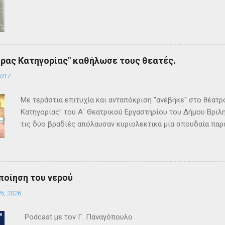
ρας Κατηγορίας" καθήλωσε τους θεατές.
2017
Με τεράστια επιτυχία και ανταπόκριση "ανέβηκε" στο θέατ
Κατηγορίας" του Α΄ Θεατρικού Εργαστηρίου του Δήμου Βριλη
τις δύο βραδιές απόλαυσαν κυριολεκτικά μία σπουδαία παρ
Κρίστι καθήλωσε τους θεατρόφιλους σε όλη τη διάρκειά του
ανατροπές και ένα μοναδικό φινάλε που απαντά σε όλα τα
έργο και τους έμειναν ανεξίτηλα στη μνήμη τους. Επρόκειτο
σπουδαία σκηνοθεσία της Τώνιας Σταυροπούλου που επί μακ
ποίηση του νερού
Θεατρικού Εργαστηρίου. Εξαιρετικές ερμηνείες κατέθεσαν 
5, 2026
Θεοδόσης, Άννα Αλεξανδράκη, Γιάννης Καρτερός, Δήμητρα Χ
Κατερίνα Χαραυγή , Κατερίνα Σταθάτου , Λουκί...
Podcast με τον Γ. Παναγόπουλο