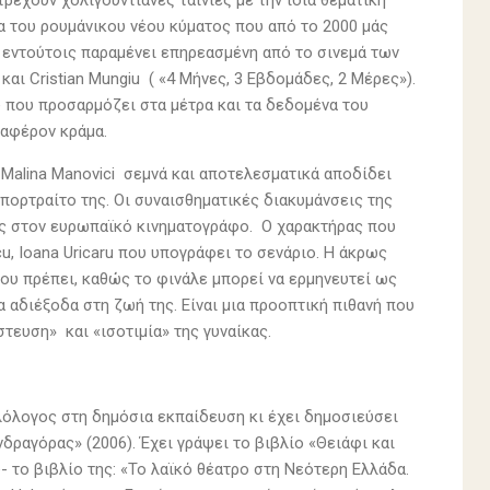
ρέχουν χολιγουντιανές ταινίες με την ίδια θεματική
ία του ρουμάνικου νέου κύματος που από το 2000 μάς
 εντούτοις παραμένει επηρεασμένη από το σινεμά των
 και Cristian Mungiu ( «4 Μήνες, 3 Εβδομάδες, 2 Μέρες»).
 που προσαρμόζει στα μέτρα και τα δεδομένα του
ιαφέρον κράμα.
 Malina Manovici σεμνά και αποτελεσματικά αποδίδει
πορτραίτο της. Οι συναισθηματικές διακυμάνσεις της
ως στον ευρωπαϊκό κινηματογράφο. Ο χαρακτήρας που
u, Ioana Uricaru που υπογράφει το σενάριο. Η άκρως
που πρέπει, καθώς το φινάλε μπορεί να ερμηνευτεί ως
 αδιέξοδα στη ζωή της. Είναι μια προοπτική πιθανή που
τευση» και «ισοτιμία» της γυναίκας.
λόλογος στη δημόσια εκπαίδευση κι έχει δημοσιεύσει
ανδραγόρας» (2006). Έχει γράψει το βιβλίο «Θειάφι και
 το βιβλίο της: «Το λαϊκό θέατρο στη Νεότερη Ελλάδα.