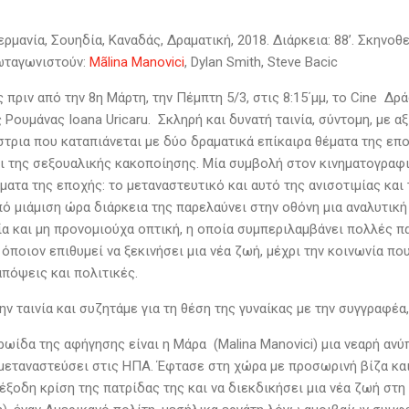
ερμανία, Σουηδία, Καναδάς, Δραματική, 2018. Διάρκεια: 88’. Σκηνοθε
ρωταγωνιστούν:
Mãlina Manovici
, Dylan Smith, Steve Bacic
 πριν από την 8η Μάρτη, την Πέμπτη 5/3, στις 8:15΄μμ, το Cine Δ
 Ρουμάνας Ioana Uricaru. Σκληρή και δυνατή ταινία, σύντομη, με
τρια που καταπιάνεται με δύο δραματικά επίκαιρα θέματα της εποχ
αι της σεξουαλικής κακοποίησης. Μία συμβολή στον κινηματογραφ
ματα της εποχής: το μεταναστευτικό και αυτό της ανισοτιμίας κα
πό μιάμιση ώρα διάρκεια της παρελαύνει στην οθόνη μια αναλυτικ
εία και μη προνομιούχα οπτική, η οποία συμπεριλαμβάνει πολλές 
όποιον επιθυμεί να ξεκινήσει μια νέα ζωή, μέχρι την κοινωνία π
απόψεις και πολιτικές.
ν ταινία και συζητάμε για τη θέση της γυναίκας με την συγγραφέ
ρωίδα της αφήγησης είναι η Μάρα (Malina Manovici) μια νεαρή αν
 μεταναστεύσει στις ΗΠΑ. Έφτασε στη χώρα με προσωρινή βίζα και 
έξοδη κρίση της πατρίδας της και να διεκδικήσει μια νέα ζωή στη 