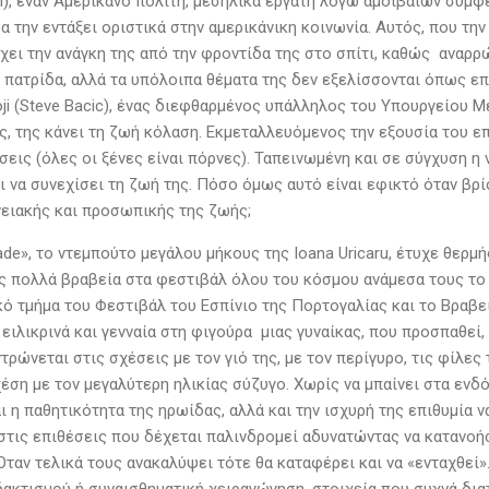
h), έναν Αμερικανό πολίτη, μεσήλικα εργάτη λόγω αμοιβαίων συμφε
α την εντάξει οριστικά στην αμερικάνικη κοινωνία. Αυτός, που τη
χει την ανάγκη της από την φροντίδα της στο σπίτι, καθώς αναρρ
 πατρίδα, αλλά τα υπόλοιπα θέματα της δεν εξελίσσονται όπως επ
ji (Steve Bacic), ένας διεφθαρμένος υπάλληλος του Υπουργείου Μ
ς, της κάνει τη ζωή κόλαση. Εκμεταλλευόμενος την εξουσία του ε
σεις (όλες οι ξένες είναι πόρνες). Ταπεινωμένη και σε σύγχυση η
αι να συνεχίσει τη ζωή της. Πόσο όμως αυτό είναι εφικτό όταν βρ
νειακής και προσωπικής της ζωής;
de», το ντεμπούτο μεγάλου μήκους της Ioana Uricaru, έτυχε θερμή
ς πολλά βραβεία στα φεστιβάλ όλου του κόσμου ανάμεσα τους τ
κό τμήμα του Φεστιβάλ του Εσπίνιο της Πορτογαλίας και το Βραβε
 ειλικρινά και γενναία στη φιγούρα μιας γυναίκας, που προσπαθεί,
τρώνεται στις σχέσεις με τον γιό της, με τον περίγυρο, τις φίλε
ση με τον μεγαλύτερη ηλικίας σύζυγο. Χωρίς να μπαίνει στα ενδό
ι η παθητικότητα της ηρωίδας, αλλά και την ισχυρή της επιθυμία ν
 στις επιθέσεις που δέχεται παλινδρομεί αδυνατώντας να κατανοή
Όταν τελικά τους ανακαλύψει τότε θα καταφέρει και να «ενταχθεί»