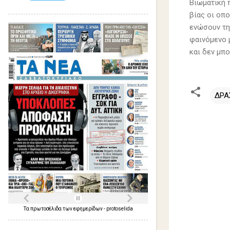
Βιωματική 
βίας οι οπ
ενώσουν τη
φαινόμενο μ
και δεν μπο
ΔΡΑ
Σ
χ
ό
λ
ι
α
Τα
πρωτοσέλιδα
των
εφημερίδων
-
protoselida