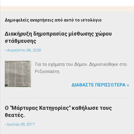
Δ
η
μ
ο
Δημοφιλείς αναρτήσεις από αυτό το ιστολόγιο
σ
ί
Διακήρυξη δημοπρασίας μίσθωσης χώρου
ε
στάθμευσης
υ
σ
-
Αυγούστου 06, 2026
η
σ
χ
Για τα οχήματα του Δήμου. Δημοσιεύθηκε στο
ο
Ριζοσπάστη.
λ
ί
ο
ΔΙΑΒΆΣΤΕ ΠΕΡΙΣΣΌΤΕΡΑ »
υ
Ο "Μάρτυρας Κατηγορίας" καθήλωσε τους
θεατές.
-
Ιουλίου 09, 2017