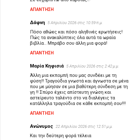
ΑΠΆΝΤΗΣΗ
Δάφνη
5 Απριλίου 2026 στις 10:59 π.μ.
Πόσο αθώες και πόσο αληθινές ερωτήσεις!
Πώς τα ανακαλύπτεις όλα αυτά τα ωραία
βιβλία... Μπράβο σου άλλη μια φορά!
ΑΠΆΝΤΗΣΗ
Μαρία Κηφισιά
5 Απριλίου 2026 στις 2:42 μ.μ.
Άλλη μια εκπομπή που μας συνδέει με τη
φύση!! Τραγούδια γνωστά και άγνωστα σε μένα
που με μύησαν σε μια βαθύτερη σύνδεση με τη
γη !! Σπύρο έχεις απίστευτη γνώση και
αστείρευτο ταλέντο στο να διαλέγεις τα
κατάλληλα τραγούδια σε κάθε εκπομπή σου!!!
ΑΠΆΝΤΗΣΗ
Ανώνυμος
22 Απριλίου 2026 στις 12:51 μ.μ.
Και την δεύτερη φορά τέλεια