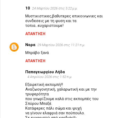
ι
10
24 Μαρτίου 2026 στις 5:22 μ.μ.
α
Μυστικιστικες,βαθυτερες επικοινωνιες και
συνδεσεις με τη φυση και τα
τοπια...ευχαριστουμε!
ΑΠΆΝΤΗΣΗ
Νορα
29 Μαρτίου 2026 στις 11:21 π.μ.
Μπράβο ξανά
ΑΠΆΝΤΗΣΗ
Παπαγεωργίου Λήδα
4 Απριλίου 2026 στις 1:52 π.μ.
Εξαιρετική εκπομπή!!
Αναζωογονητική, χαλαρωτική και με την
τρυφερότητα
που γνωρίζουμε καλά στις εκπομπές του
Σπύρου Μπαξέ.
Κατάφερες πάλι σώμα και ψυχή
να γίνουν ελαφριά σαν πούπουλο.
Σε ευχαριστώ από καρδιάς!!-