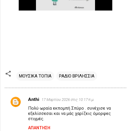
ΜΟΥΣΙΚΑ ΤΟΠΙΑ
ΡΑΔΙΟ ΒΡΙΛΗΣΣΙΑ
Anthi
17 Μαρτίου 2026 στις 10:17 π.μ.
Σ
Πολύ ωραία εκπομπή Σπύρο . συνέχισε να
χ
εξελίσσεσαι και να μάς χαρίζεις όμορφες
ό
στιγμές.
λ
ΑΠΆΝΤΗΣΗ