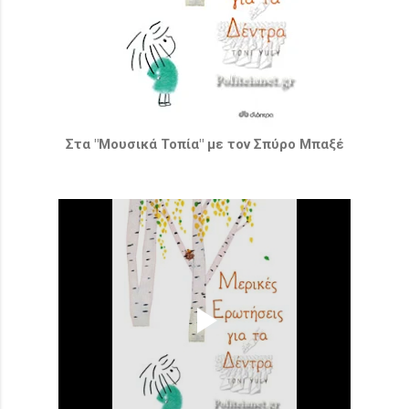
Στα "Μουσικά Τοπία" με τον Σπύρο Μπαξέ