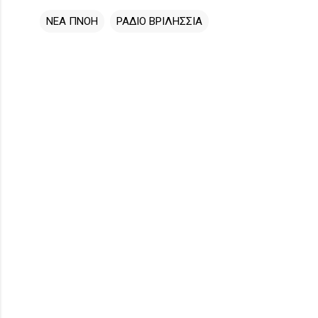
ΝΕΑ ΠΝΟΗ
ΡΑΔΙΟ ΒΡΙΛΗΣΣΙΑ
Σ
χ
ό
λ
ι
α