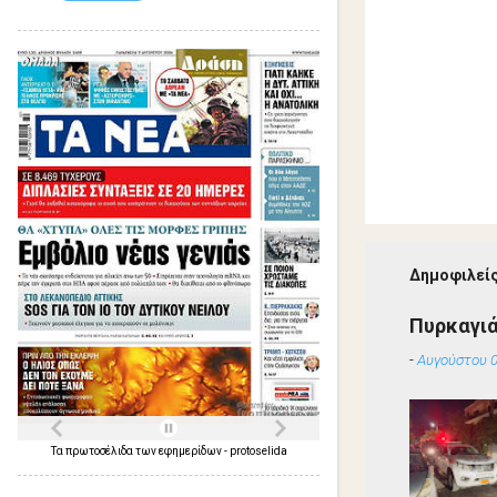
Δημοφιλείς
Πυρκαγιά
-
Αυγούστου 0
Τα
πρωτοσέλιδα
των
εφημερίδων
-
protoselida