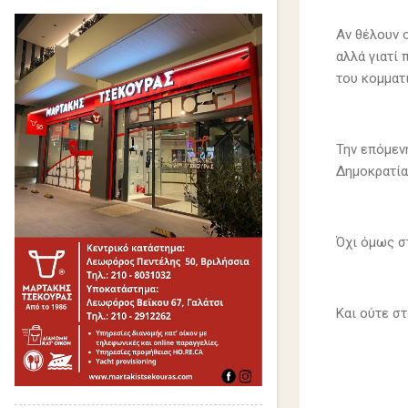
Αν θέλουν 
αλλά γιατί 
του κομματ
Την επόμενη
Δημοκρατίας
Όχι όμως σ
Και ούτε στ