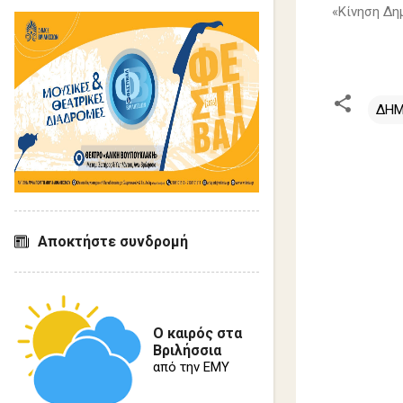
«Κίνηση Δη
ΔΗΜ
Σ
χ
ό
λ
Αποκτήστε συνδρομή
ι
α
Ο καιρός στα
Βριλήσσια
από την ΕΜΥ