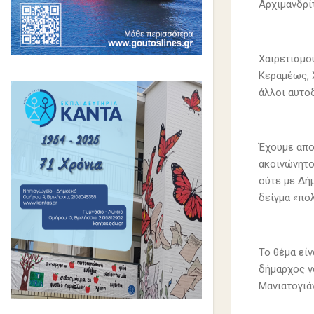
Αρχιμανδρί
Χαιρετισμού
Κεραμέως, 
άλλοι αυτοδ
Έχουμε απο
ακοινώνητοι
ούτε με Δή
δείγμα «πολ
Το θέμα εί
δήμαρχος νο
Μανιατογιάν