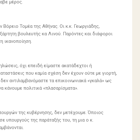
λαβε μέρος.
 Βόρειο Τομέα της Αθήνας. Οι κ.κ. Γεωργιάδης,
ξάρτητη βουλευτής κα Λινού. Παρόντες και διάφοροι
τη ικανοποίηση.
ηλώσεις, όχι επειδή είμαστε ακατάδεχτοι ή
καταστάσεις που καμία σχέση δεν έχουν ούτε με γιορτή,
ι δεν αντιλαμβανόμαστε τα επικοινωνιακά «γκαλά» ως
 να κάνουμε πολιτικά «πλασαρίσματα».
πουργών της κυβέρνησης, δεν μετέχουμε. Όποιος
 σε υπουργούς της παράταξής του, τη μια ο κ.
αμβάνονται.