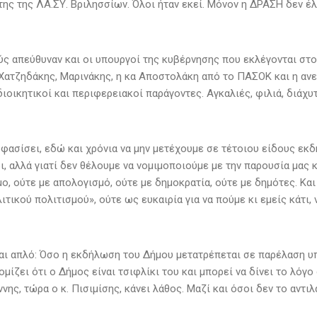
της της ΛΑ.ΣΥ. Βριλησσίων. Όλοι ήταν εκεί. Μόνον η ΔΡΑΣΗ δεν έ
ς απεύθυναν και οι υπουργοί της κυβέρνησης που εκλέγονται στον
Χατζηδάκης, Μαρινάκης, η κα Αποστολάκη από το ΠΑΣΟΚ και η ανε
ιοικητικοί και περιφερειακοί παράγοντες. Αγκαλιές, φιλιά, διάχυ
φασίσει, εδώ και χρόνια να μην μετέχουμε σε τέτοιου είδους εκδ
, αλλά γιατί δεν θέλουμε να νομιμοποιούμε με την παρουσία μας 
μο, ούτε με απολογισμό, ούτε με δημοκρατία, ούτε με δημότες. Κα
ιτικού πολιτισμού», ούτε ως ευκαιρία για να πούμε κι εμείς κάτι,
ναι απλό: Όσο η εκδήλωση του Δήμου μετατρέπεται σε παρέλαση υ
μίζει ότι ο Δήμος είναι τσιφλίκι του και μπορεί να δίνει το λόγο
νης, τώρα ο κ. Πισιμίσης, κάνει λάθος. Μαζί και όσοι δεν το αντιλ