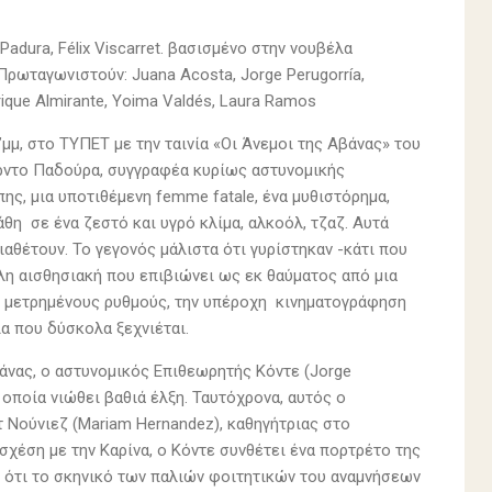
o Padura, Félix Viscarret. βασισμένο στην νουβέλα
Πρωταγωνιστούν: Juana Acosta, Jorge Perugorría,
nrique Almirante, Yoima Valdés, Laura Ramos
μμ, στο ΤΥΠΕΤ με την ταινία «Οι Άνεμοι της Αβάνας» του
άρντο Παδούρα, συγγραφέα κυρίως αστυνομικής
ης, μια υποτιθέμενη femme fatale, ένα μυθιστόρημα,
θη σε ένα ζεστό και υγρό κλίμα, αλκοόλ, τζαζ. Αυτά
 διαθέτουν. Το γεγονός μάλιστα ότι γυρίστηκαν -κάτι που
λη αισθησιακή που επιβιώνει ως εκ θαύματος από μια
ς μετρημένους ρυθμούς, την υπέροχη κινηματογράφηση
ία που δύσκολα ξεχνιέται.
άνας, ο αστυνομικός Επιθεωρητής Κόντε (Jorge
ην οποία νιώθει βαθιά έλξη. Ταυτόχρονα, αυτός ο
 Νούνιεζ (Mariam Hernandez), καθηγήτριας στο
σχέση με την Καρίνα, ο Κόντε συνθέτει ένα πορτρέτο της
ι ότι το σκηνικό των παλιών φοιτητικών του αναμνήσεων