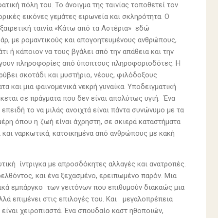
φατική πόλη του. Το άνοιγμα της ταινίας τοποθετεί τον
ρικές εικόνες γεμάτες ειρωνεία και σκληρότητα. Ο
 εξαιρετική ταινία «Κάτω από τα Αστέρια» εδώ
ουάρ, με ρομαντικούς και απογοητευμένους ανθρώπους,
ι ή κάποιον να τους βγάλει από την απάθεια και την
λέγουν πληροφορίες από ύποπτους πληροφοριοδότες. Η
κρύβει σκοτάδι και μυστήριο, νέους, φιλόδοξους
α και μια φαινομενικά νεκρή γυναίκα. Υποδειγματική
έκεται σε πράγματα που δεν είναι απολύτως υγιή. Ένα
επειδή το να μιλάς ανοιχτά είναι πάντα συνώνυμο με τα
μέρη όπου η ζωή είναι άχρηστη, σε σκιερά καταστήματα
 και ναρκωτικά, κατοικημένα από ανθρώπους με κακή
υτική ίντριγκα με απροσδόκητες αλλαγές και ανατροπές.
ρελθόντος, και ένα ξεχασμένο, ερειπωμένο παρόν. Μια
ικά εμπάργκο των γειτόνων που επιθυμούν διακαώς μια
λλά επιμένει στις επιλογές του. Και μεγαλοπρέπεια
είναι χειροπιαστά. Ένα σπουδαίο καστ ηθοποιών,