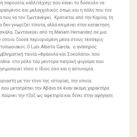
ρή παρουσία, καλλιτέχνης που κάνει το δύσκολο να
υρασμένος και μελαγχολικός όπως και η πόλη που τον
α που να τον ζωντανέψει. Κρατιέται από την Καρίνα, τη
α δεν γνωρίζει τίποτα, αλλά επιμένει στην κατάκτηση
σκάλα, ζωντανεύει από τη Mariam Hernandez σε μια
ον οποίο ζούσε περιορισμένη μέσα στους τέσσερις
τυπωσιακοί. Ο Luis Alberto García, ο ανάπηρος
εμβληματική ταινία «Φράουλα και Σοκολάτα», που
olina στο ρόλο του μέντορα-πατρική φιγούρα που
ησιμοποιεί τόσο ο ίδιος όσο και η αστυνομία.
ριαστή με τον τόνο της ιστορίας, την οποία
 που μετατρέπει την Αβάνα σε έναν ακόμη χαρακτήρα
παίρνει την τζαζ ως αφετηρία και δίνει στην αφήγηση