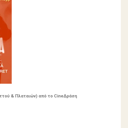
ηττού & Πλαταιών) από το CineΔράση