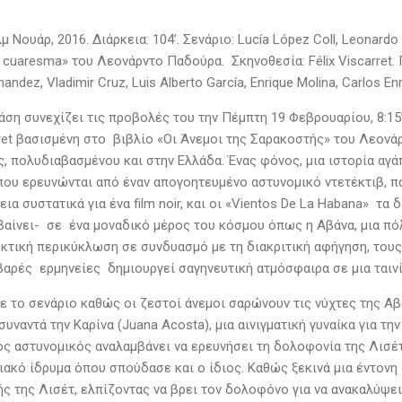
λμ Νουάρ, 2016. Διάρκεια: 104’. Σενάριο: Lucía López Coll, Leonard
 cuaresma» του Λεονάρντο Παδούρα. Σκηνοθεσία: Félix Viscarret. 
andez, Vladimir Cruz, Luis Alberto García, Enrique Molina, Carlos E
ση συνεχίζει τις προβολές του την Πέμπτη 19 Φεβρουαρίου, 8:15’
arret βασισμένη στο βιβλίο «Οι Άνεμοι της Σαρακοστής» του Λεον
, πολυδιαβασμένου και στην Ελλάδα. Ένας φόνος, μια ιστορία αγάπ
που ερευνώνται από έναν απογοητευμένο αστυνομικό ντετέκτιβ, πά
λεια συστατικά για ένα film noir, και οι «Vientos De La Habana» τα
βαίνει- σε ένα μοναδικό μέρος του κόσμου όπως η Αβάνα, μια πό
κτική περικύκλωση σε συνδυασμό με τη διακριτική αφήγηση, του
ιβαρές ερμηνείες δημιουργεί σαγηνευτική ατμόσφαιρα σε μια ταιν
 το σενάριο καθώς οι ζεστοί άνεμοι σαρώνουν τις νύχτες της Αβ
 συναντά την Καρίνα (Juana Acosta), μια αινιγματική γυναίκα για τ
ς αστυνομικός αναλαμβάνει να ερευνήσει τη δολοφονία της Λισέτ
ακό ίδρυμα όπου σπούδασε και ο ίδιος. Καθώς ξεκινά μια έντονη 
ς της Λισέτ, ελπίζοντας να βρει τον δολοφόνο για να ανακαλύψε