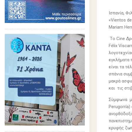
Ισπανία, Φι
«Vientos de
Mariam Hern
Τo Cine Δρά
Félix Visc
λογοτεχνίας
εγκλήματα 
είναι τα τέ
σπάνια συμ
μακρά ασφυ
και τις στ
Σύμφωνα με
Perugorría)
ανορθόδοξο
πανεπιστημι
κρυφής ζωή