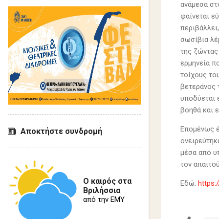
ανάμεσα στο
φαίνεται ε
περιβάλλει,
σωσίβια λέμ
της ζώντας
ερμηνεία π
τοίχους του
βετεράνος 
υποδύεται 
βοηθά και 
Επομένως έχ
Αποκτήστε συνδρομή
ονειρεύτηκ
μέσα από υ
τον απαιτο
Ο καιρός στα
Εδώ:
https
Βριλήσσια
από την ΕΜΥ