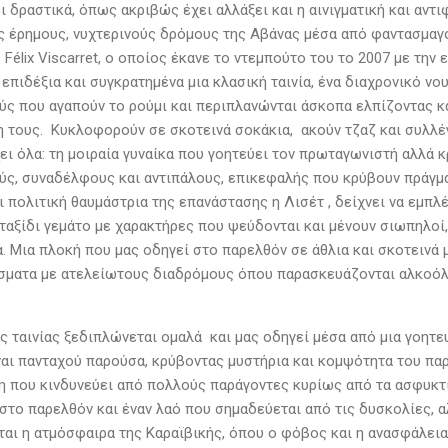
ι δραστικά, όπως ακριβώς έχει αλλάξει και η αινιγματική και αντι
ς έρημους, νυχτερινούς δρόμους της Αβάνας μέσα από φαντασμαγο
Félix Viscarret, ο οποίος έκανε το ντεμπούτο του το 2007 με την
επιδέξια και συγκρατημένα μια κλασική ταινία, ένα διαχρονικό ν
ύς που αγαπούν το ρούμι και περιπλανώνται άσκοπα ελπίζοντας κάτ
η τους. Κυκλοφορούν σε σκοτεινά σοκάκια, ακούν τζαζ και συλ
χει όλα: τη μοιραία γυναίκα που γοητεύει τον πρωταγωνιστή αλλά 
ύς, συναδέλφους και αντιπάλους, επικεφαλής που κρύβουν πράγματ
 πολιτική θαυμάστρια της επανάστασης η Λισέτ , δείχνει να εμπλ
ταξίδι γεμάτο με χαρακτήρες που ψεύδονται και μένουν σιωπηλοί, 
. Μια πλοκή που μας οδηγεί στο παρελθόν σε άθλια και σκοτεινά 
ίσματα με ατελείωτους διαδρόμους όπου παρασκευάζονται αλκοόλ
ς ταινίας ξεδιπλώνεται ομαλά και μας οδηγεί μέσα από μια γοητε
ναι πανταχού παρούσα, κρύβοντας μυστήρια και κομψότητα του πα
 που κινδυνεύει από πολλούς παράγοντες κυρίως από τα ασφυκτ
στο παρελθόν και έναν λαό που σημαδεύεται από τις δυσκολίες, α
αι η ατμόσφαιρα της Καραϊβικής, όπου ο φόβος και η ανασφάλεια 