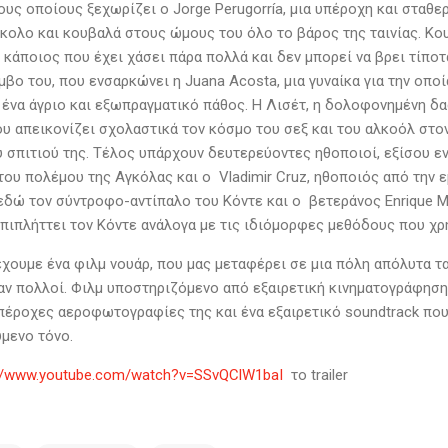
υς οποίους ξεχωρίζει ο Jorge Perugorría, μια υπέροχη και σταθε
ύκολο και κουβαλά στους ώμους του όλο το βάρος της ταινίας. Κο
 κάποιος που έχει χάσει πάρα πολλά και δεν μπορεί να βρει τίποτ
βο του, που ενσαρκώνει η Juana Acosta, μια γυναίκα για την οποί
 ένα άγριο και εξωπραγματικό πάθος. Η Λισέτ, η δολοφονημένη δα
ου απεικονίζει σχολαστικά τον κόσμο του σεξ και του αλκοόλ στ
 σπιτιού της. Τέλος υπάρχουν δευτερεύοντες ηθοποιοί, εξίσου εν
του πολέμου της Αγκόλας και ο Vladimir Cruz, ηθοποιός από την 
εδώ τον σύντροφο-αντίπαλο του Κόντε και ο βετεράνος Enrique M
επιπλήττει τον Κόντε ανάλογα με τις ιδιόμορφες μεθόδους που χρ
ουμε ένα φιλμ νουάρ, που μας μεταφέρει σε μια πόλη απόλυτα ται
αν πολλοί. Φιλμ υποστηριζόμενο από εξαιρετική κινηματογράφηση
πέροχες αεροφωτογραφίες της και ένα εξαιρετικό soundtrack που 
ύμενο τόνο.
://www.youtube.com/watch?v=SSvQClW1baI
το trailer