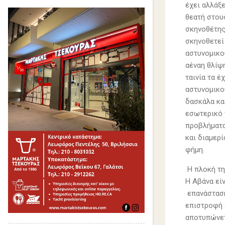
έχει αλλάξε
θεατή στου
σκηνοθέτης 
σκηνοθετεί 
αστυνομικο
αέναη θλίψ
ταινία τα έ
αστυνομικο
δασκάλα και
εσωτερικό 
προβλήματα
και διαμερ
φήμη.
Η πλοκή τη
Η Αβάνα εί
επανάσταση
επιστροφή 
αποτυπώνετ