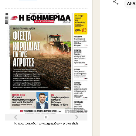
ΔΡΑ
Σ
χ
ό
λ
ι
α
Τα
πρωτοσέλιδα
των
εφημερίδων
-
protoselida