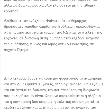
άλλα φαιδρά και φυσικά ολότελα άσχετα με την τιθέμενη
ερώτηση.
Αλήθεια τι τον ενόχλησε; Φαίνεται ότι ο Δήμαρχος
Βριλησσίων «έπαθε» Καιρίδη και Βούλτεψη, ακολουθώντας
στην πραγματικότητα τη γραμμή της ΝΔ όταν τα στελέχη της
έρχονται σε δύσκολη θέση: η μπάλα στην εξέδρα, εκτροπή
της συζήτησης, φωνές και ωμός αντικομμουνισμός, σε
άσχετο ζήτημα.
Β. Το ξεκαθαρίζουμε για άλλη μια φορά όπως το αναφέραμε
και στο Δ.Σ.: είμαστε ευγενείς, αλλά όχι ανόητοι. Επιλέγουμε
και επιζητάμε το διάλογο, την αντιπαράθεση, τη διαφωνία,
όσο σκληρή και αν είναι, ώστε να αποκαλύπτεται η αλήθεια
και η σύγκρουση δύο κόσμων: η πολιτική που υπηρετεί τα
κέρδη των λίγων και αυτή που υπηρετεί τις ανάγκες των