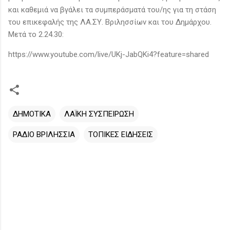
και καθεμιά να βγάλει τα συμπεράσματά του/ης για τη στάση
του επικεφαλής της ΛΑ.ΣΥ. Βριλησσίων και του Δημάρχου.
Μετά το 2.24.30:
https://www.youtube.com/live/UKj-JabQKi4?feature=shared
ΔΗΜΟΤΙΚΑ
ΛΑΪΚΗ ΣΥΣΠΕΙΡΩΣΗ
ΡΑΔΙΟ ΒΡΙΛΗΣΣΙΑ
ΤΟΠΙΚΕΣ ΕΙΔΗΣΕΙΣ
Σ
χ
ό
λ
ι