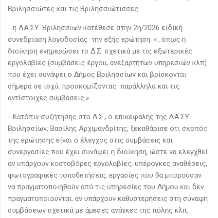
Βριλησσιώτες και τις Βριλησσιώτισσες:
- η ΛΑ.ΣΥ. Βριλησσίων κατέθεσε στην 2η/2026 ειδική
συνεδρίαση λογοδοσίας την εξής ερώτηση: «…όπως η
διοίκηση ενημερώσει το Δ.Σ. σχετικά με τις εξωτερικές
εργολαβίες (συμβάσεις έργου, ανεξαρτήτων υπηρεσιών κλπ)
που έχει συνάψει ο Δήμος Βριλησσίων και βρίσκονται
σήμερα σε ισχύ, προσκομίζοντας παράλληλα και τις
αντίστοιχες συμβάσεις.».
- Κατόπιν συζήτησης στο Δ.Σ., ο επικεφαλής της ΛΑ.ΣΥ.
Βριλησσίων, Βασίλης Αρχιμανδρίτης, ξεκαθάρισε ότι σκοπός
της ερώτησης είναι ο έλεγχος στις συμβάσεις και
συνεργασίες που έχει συνάψει η διοίκηση, ώστε να ελεγχθεί
αν υπάρχουν κοστοβόρες εργολαβίες, υπέρογκες αναθέσεις,
φωτογραφικές τοποθετήσεις, εργασίες που θα μπορούσαν
να πραγματοποιηθούν από τις υπηρεσίες του Δήμου και δεν
πραγματοποιούνται, αν υπάρχουν καθυστερήσεις στη σύναψη
συμβάσεων σχετικά με άμεσες ανάγκες της πόλης κλπ.