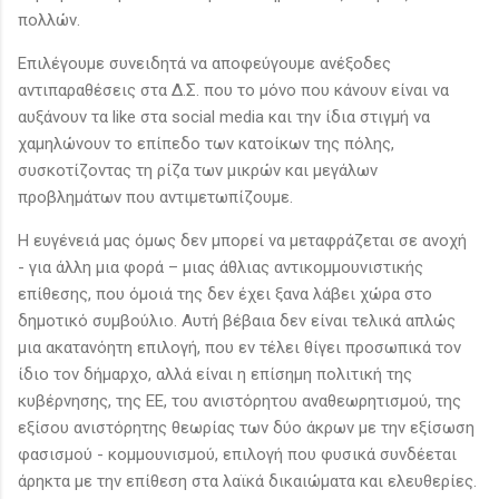
πολλών.
Επιλέγουμε συνειδητά να αποφεύγουμε ανέξοδες
αντιπαραθέσεις στα Δ.Σ. που το μόνο που κάνουν είναι να
αυξάνουν τα like στα social media και την ίδια στιγμή να
χαμηλώνουν το επίπεδο των κατοίκων της πόλης,
συσκοτίζοντας τη ρίζα των μικρών και μεγάλων
προβλημάτων που αντιμετωπίζουμε.
Η ευγένειά μας όμως δεν μπορεί να μεταφράζεται σε ανοχή
- για άλλη μια φορά – μιας άθλιας αντικομμουνιστικής
επίθεσης, που όμοιά της δεν έχει ξανα λάβει χώρα στο
δημοτικό συμβούλιο. Αυτή βέβαια δεν είναι τελικά απλώς
μια ακατανόητη επιλογή, που εν τέλει θίγει προσωπικά τον
ίδιο τον δήμαρχο, αλλά είναι η επίσημη πολιτική της
κυβέρνησης, της ΕΕ, του ανιστόρητου αναθεωρητισμού, της
εξίσου ανιστόρητης θεωρίας των δύο άκρων με την εξίσωση
φασισμού - κομμουνισμού, επιλογή που φυσικά συνδέεται
άρηκτα με την επίθεση στα λαϊκά δικαιώματα και ελευθερίες.