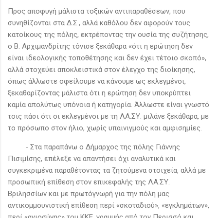
Προς αποφυγή μάλιστα τοξικών αντιπαραθέσεων, που
συνηθίζονται στα Δ.Σ., αλλά καθόλου δεν αφορούν τους
κατοίκους της πόλης, εκτρέποντας την ουσία της συζήτησης,
ο Β. Αρχιμανδρίτης τόνισε ξεκάθαρα «ότι η ερώτηση δεν
είναι ιδεολογικής τοποθέτησης και δεν έχει τέτοιο σκοπό»,
αλλά στοχεύει αποκλειστικά στον έλεγχο της διοίκησης,
όπως άλλωστε οφείλουμε να κάνουμε ως εκλεγμένοι,
ξεκαθαρίζοντας μάλιστα ότι η ερώτηση δεν υποκρύπτει
καμία απολύτως υπόνοια ή κατηγορία. Άλλωστε είναι γνωστό
τοις πάσι ότι οι εκλεγμένοι με τη ΛΑ.ΣΥ. μιλάνε ξεκάθαρα, με
το πρόσωπο στον ήλιο, χωρίς υπαινιγμούς και αμφισημίες.
- Στα παραπάνω ο Δήμαρχος της πόλης Γιάννης
Πισιμίσης, επέλεξε να απαντήσει όχι αναλυτικά και
συγκεκριμένα παραθέτοντας τα ζητούμενα στοιχεία, αλλά με
προσωπική επίθεση στον επικεφαλής της ΛΑ.ΣΥ.
Βριλησσίων και με πρωτόγνωρή για την πόλη μας
αντικομμουνιστική επίθεση περί «σκοταδιού», «εγκλημάτων»,
περί «αγιοσύνης» του ΚΚΕ, γραμμής από τον Περισσό και