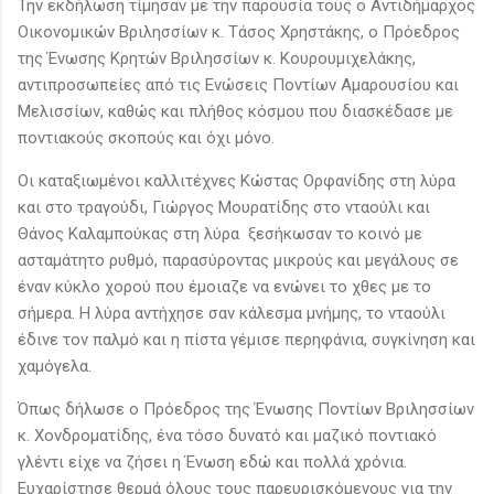
Την εκδήλωση τίμησαν με την παρουσία τους ο Αντιδήμαρχος
Οικονομικών Βριλησσίων κ. Τάσος Χρηστάκης, ο Πρόεδρος
της Ένωσης Κρητών Βριλησσίων κ. Κουρουμιχελάκης,
αντιπροσωπείες από τις Ενώσεις Ποντίων Αμαρουσίου και
Μελισσίων, καθώς και πλήθος κόσμου που διασκέδασε με
ποντιακούς σκοπούς και όχι μόνο.
Οι καταξιωμένοι καλλιτέχνες Κώστας Ορφανίδης στη λύρα
και στο τραγούδι, Γιώργος Μουρατίδης στο νταούλι και
Θάνος Καλαμπούκας στη λύρα ξεσήκωσαν το κοινό με
ασταμάτητο ρυθμό, παρασύροντας μικρούς και μεγάλους σε
έναν κύκλο χορού που έμοιαζε να ενώνει το χθες με το
σήμερα. Η λύρα αντήχησε σαν κάλεσμα μνήμης, το νταούλι
έδινε τον παλμό και η πίστα γέμισε περηφάνια, συγκίνηση και
χαμόγελα.
Όπως δήλωσε ο Πρόεδρος της Ένωσης Ποντίων Βριλησσίων
κ. Χονδροματίδης, ένα τόσο δυνατό και μαζικό ποντιακό
γλέντι είχε να ζήσει η Ένωση εδώ και πολλά χρόνια.
Ευχαρίστησε θερμά όλους τους παρευρισκόμενους για την