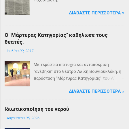
ΔΙΑΒΆΣΤΕ ΠΕΡΙΣΣΌΤΕΡΑ »
Ο "Μάρτυρας Κατηγορίας" καθήλωσε τους
θεατές.
-
Ιουλίου 09, 2017
Με τεράστια επιτυχία και ανταπόκριση
"ανέβηκε" στο θέατρο Αλίκη Βουγιουκλάκη, η
παράσταση "Μάρτυρας Κατηγορίας" του Α΄
Θεατρικού Εργαστηρίου του Δήμου
ΔΙΑΒΆΣΤΕ ΠΕΡΙΣΣΌΤΕΡΑ »
Βριλησσίων. Το θέατρο γέμισε και πάνω από
1500 θεατές και τις δύο βραδιές απόλαυσαν
κυριολεκτικά μία σπουδαία παράσταση
Ιδιωτικοποίηση του νερού
υψηλής δραματουργίας. Το έργο της Αγκάθα
-
Αυγούστου 05, 2026
Κρίστι καθήλωσε τους θεατρόφιλους σε όλη
τη διάρκειά του. Η σασπένς, το μυστήριο, η