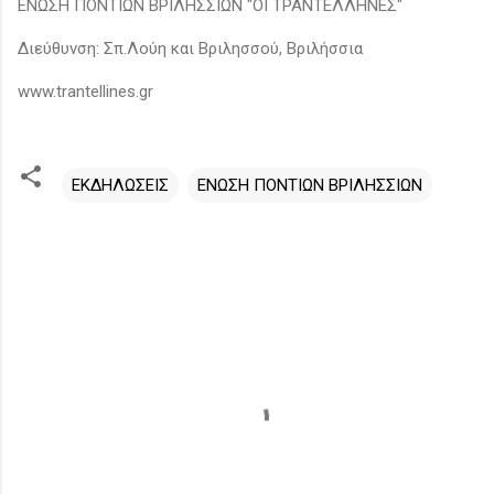
ΕΝΩΣΗ ΠΟΝΤΙΩΝ ΒΡΙΛΗΣΣΙΩΝ "ΟΙ ΤΡΑΝΤΕΛΛΗΝΕΣ"
Διεύθυνση: Σπ.Λούη και Βριλησσού, Βριλήσσια
www.trantellines.gr
ΕΚΔΗΛΩΣΕΙΣ
ΕΝΩΣΗ ΠΟΝΤΙΩΝ ΒΡΙΛΗΣΣΙΩΝ
Σ
χ
ό
λ
ι
α