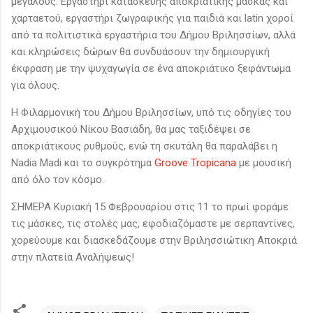
μεγάλους. Εργαστήρι κατασκευής αποκριάτικης μάσκας και
χαρταετού, εργαστήρι ζωγραφικής για παιδιά και latin χοροί
από τα πολιτιστικά εργαστήρια του Δήμου Βριλησσίων, αλλά
και κληρώσεις δώρων θα συνδυάσουν την δημιουργική
έκφραση με την ψυχαγωγία σε ένα αποκριάτικο ξεφάντωμα
για όλους.
Η Φιλαρμονική του Δήμου Βριλησσίων, υπό τις οδηγίες του
Αρχιμουσικού Νίκου Βασιάδη, θα μας ταξιδέψει σε
αποκριάτικους ρυθμούς, ενώ τη σκυτάλη θα παραλάβει η
Νadia Madi και το συγκρότημα
Groove Tropicana
με μουσική
από όλο τον κόσμο.
ΣΗΜΕΡΑ Κυριακή 15 Φεβρουαρίου στις 11 το πρωί φοράμε
τις μάσκες, τις στολές μας, εφοδιαζόμαστε με σερπαντίνες,
χορεύουμε και διασκεδάζουμε στην Βριλησσιώτικη Αποκριά
στην πλατεία Αναλήψεως!