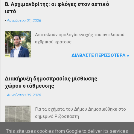
Β. Αρχιμανδρίτης: οι φλόγες στον αστικό
ιστό
-
Αυγούστου 01, 2026
Αποτελούν ομολογία ενοχής του αντιλαϊκού
εχθρικού κράτους
ΔΙΑΒΆΣΤΕ ΠΕΡΙΣΣΌΤΕΡΑ »
Διακήρυξη δημοσπρασίας μίσθωσης
χώρου στάθμευσης
-
Αυγούστου 06, 2026
Για τα οχήματα του Δήμου Δημοσιεύθηκε στο
σημερινό Ριζοσπάστη
ΔΙΑΒΆΣΤΕ ΠΕΡΙΣΣΌΤΕΡΑ »
This site uses cookies from Google to deliver its services