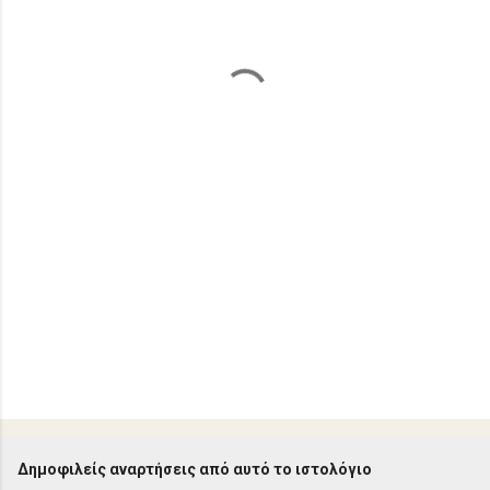
λ
ι
α
Δημοφιλείς αναρτήσεις από αυτό το ιστολόγιο