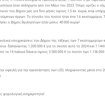
ιμολόγια ήταν απλήρωτα από τον Μάιο του 2023. Όπως ορίζει ο νό
ικού του Δήμου μας για δύο μήνες ύψους 1,5 εκ. ευρώ, ενώ υπήρ
ούμενων έργων. Το σύνολο του ποσού ήταν ένα 1,6 εκατομμύρια. 
ήσει ο Δήμος Βριλησσίων ήταν μόλις 40.000 ευρώ!
νολικά υποχρεώσεις του Δήμου της τάξεως των 7 εκατομμυρίων 
ια δαπανώντας 1.200.000 € για το σκοπό αυτό το 2024 και 1.144.
πό τα 14 παλαιά δάνεια ύψους 3.500.000 € το ποσόν των 1.156.000 
την οφειλή για την εγκατάσταση των LED, πληρώνοντας μέσα στο 2
.
ς φορολογική ενημερότητα!