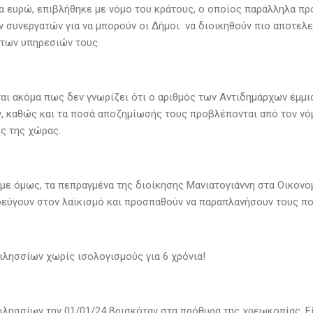
α ευρώ, επιβλήθηκε με νόμο του κράτους, ο οποίος παράλληλα πρ
ν συνεργατών για να μπορούν οι Δήμοι να διοικηθούν πιο αποτελε
 των υπηρεσιών τους.
αι ακόμα πως δεν γνωρίζει ότι ο αριθμός των Αντιδημάρχων έμμι
, καθώς και τα ποσά αποζημίωσής τους προβλέπονται από τον νόμο
ς της χώρας.
με όμως, τα πεπραγμένα της διοίκησης Μανιατογιάννη στα Οικονομ
εύγουν στον λαϊκισμό και προσπαθούν να παραπλανήσουν τους πο
ιλησσίων χωρίς ισολογισμούς για 6 χρόνια!
ιλησσίων την 01/01/24 βρισκόταν στα πρόθυρα της χρεωκοπίας. Ε