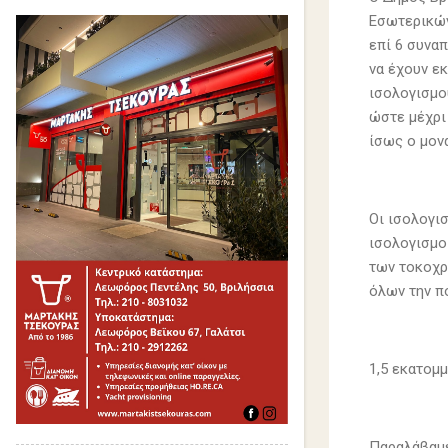
Εσωτερικών
επί 6 συναπ
να έχουν ε
ισολογισμού
ώστε μέχρι
ίσως ο μον
Οι ισολογισ
ισολογισμο
των τοκοχρε
όλων την π
1,5 εκατομ
Παραλάβαμε