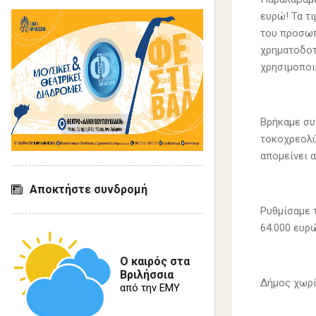
ευρώ! Τα τ
του προσωπ
χρηματοδοτ
χρησιμοποι
Βρήκαμε συ
τοκοχρεολύσ
απομείνει α
Αποκτήστε συνδρομή
Ρυθμίσαμε 
64.000 ευρώ
Ο καιρός στα
Βριλήσσια
Δήμος χωρί
από την ΕΜΥ