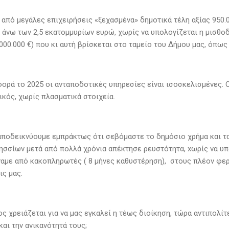
 από μεγάλες επιχειρήσεις «ξεχασμένα» δημοτικά τέλη αξίας 950.
 άνω των 2,5 εκατομμυρίων ευρώ, χωρίς να υπολογίζεται η μισθοδ
000.000 €) που κι αυτή βρίσκεται στο ταμείο του Δήμου μας, όπω
ορά το 2025 οι ανταποδοτικές υπηρεσίες είναι ισοσκελισμένες. Ο
ικός, χωρίς πλασματικά στοιχεία.
αποδεικνύουμε εμπράκτως ότι σεβόμαστε το δημόσιο χρήμα και τα
ησσίων μετά από πολλά χρόνια απέκτησε ρευστότητα, xωρίς να υ
ίναμε από κακοπληρωτές ( 8 μήνες καθυστέρηση), στους πλέον φ
ς μας.
ς χρειάζεται για να μας εγκαλεί η τέως διοίκηση, τώρα αντιπολί
και την ανικανότητά τους;