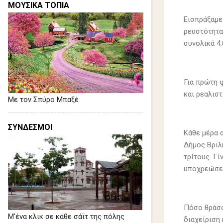
ΜΟΥΣΙΚΑ ΤΟΠΙΑ
Εισπράξαμε
ρευστότητα
συνολικά 4.
Για πρώτη φ
και ρεαλιστ
Με τον Σπύρο Μπαξέ
ΣΥΝΔΕΣΜΟΙ
Κάθε μέρα 
Δήμος Βριλ
τρίτους. Γ
υποχρεώσει
Πόσο θράσο
Μ'ένα κλικ σε κάθε σάϊτ της πόλης
διαχείριση 