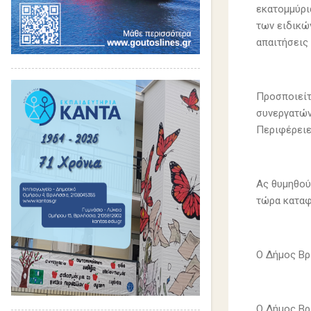
εκατομμύρι
των ειδικώ
απαιτήσεις
Προσποιείτ
συνεργατών
Περιφέρειε
Ας θυμηθού
τώρα καταφ
Ο Δήμος Βρ
Ο Δήμος Βρ