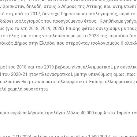
 βρισκόταν, δηλαδή, στους 6 Δήμους της Αττικής που αντιμετώπ
τά έτη, από το 2017, δεν είχε δημοσιεύσει ισολογισμούς, παρά τ
κδώσει ισολογισμούς του προηγούμενου έτους. Κινηθήκαμε γρήγορ
ς (για τα έτη 2018, 2019, 2020). Επίσης φέτος συνεχίσαμε με του
 το τέλος του έτους να τελειώσουμε με το 2023 της περιόδου διο
αδικός Δήμος στην Ελλάδα, που στερούνταν ισολογισμούς 6 ολόκ
μοί του 2018 και του 2019 βέβαια, είναι ελλειμματικοί, με συνολι
ί του 2020-21 ήταν πλεονασματικοί, με την υπενθύμιση όμως, πως
ολυσίων θα ήταν και αυτοί ελλειμματικοί. Επίσης ελλειμματικός 
ολύ χαμηλή ρευστότητα.
μύριο ευρώ απλήρωτα τιμολόγια-Μόλις 40.000 ευρώ στο Ταμείο τ
 στις 1/1/2024 απλήρωτα τιμολόγια αξίας 1.500.000 €, με ταμεια