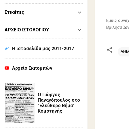
Ετικέτες
Εμείς συνε
Βριλησσίων
ΑΡΧΕΙΟ ΙΣΤΟΛΟΓΙΟΥ
Η ιστοσελίδα μας 2011-2017
ΔΗΜ
Σ
Αρχείο Εκπομπών
χ
ό
λ
Ο Γιώργος
ι
Παναγόπουλος στο
"Ελεύθερο Βήμα"
α
Κομοτηνής