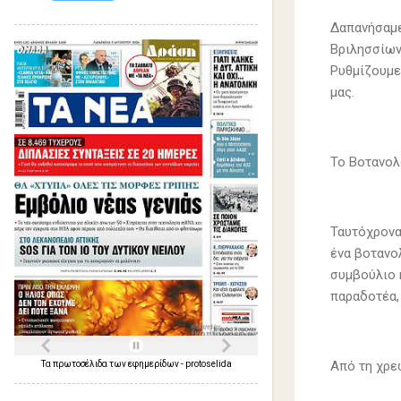
Δαπανήσαμε
Βριλησσίων
Ρυθμίζουμε
μας.
To Βοτανολ
Ταυτόχρονα
ένα βοτανο
συμβούλιο 
παραδοτέα,
Από τη χρε
Τα
πρωτοσέλιδα
των
εφημερίδων
-
protoselida