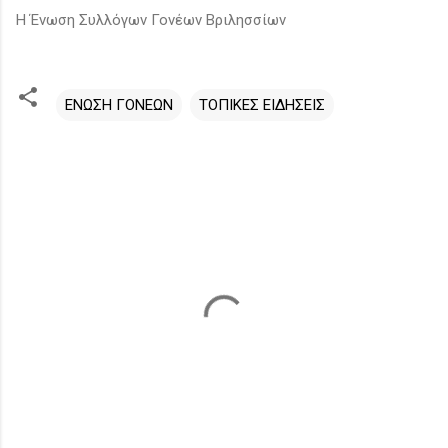
Η Ένωση Συλλόγων Γονέων Βριλησσίων
ΕΝΩΣΗ ΓΟΝΕΩΝ
ΤΟΠΙΚΕΣ ΕΙΔΗΣΕΙΣ
Σ
χ
ό
λ
ι
α