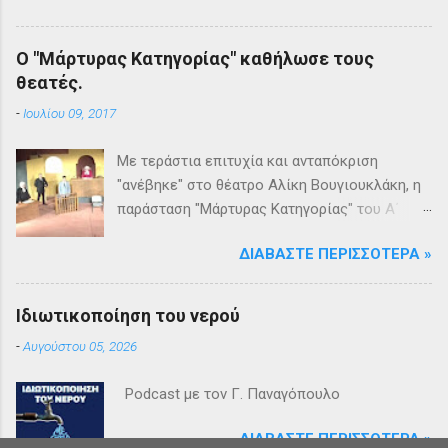
Ο "Μάρτυρας Κατηγορίας" καθήλωσε τους
θεατές.
-
Ιουλίου 09, 2017
Με τεράστια επιτυχία και ανταπόκριση
"ανέβηκε" στο θέατρο Αλίκη Βουγιουκλάκη, η
παράσταση "Μάρτυρας Κατηγορίας" του Α΄
Θεατρικού Εργαστηρίου του Δήμου
ΔΙΑΒΆΣΤΕ ΠΕΡΙΣΣΌΤΕΡΑ »
Βριλησσίων. Το θέατρο γέμισε και πάνω από
1500 θεατές και τις δύο βραδιές απόλαυσαν
κυριολεκτικά μία σπουδαία παράσταση
Ιδιωτικοποίηση του νερού
υψηλής δραματουργίας. Το έργο της Αγκάθα
-
Αυγούστου 05, 2026
Κρίστι καθήλωσε τους θεατρόφιλους σε όλη
τη διάρκειά του. Η σασπένς, το μυστήριο, η
Podcast με τον Γ. Παναγόπουλο
πλοκή, οι μεγάλες ανατροπές και ένα
μοναδικό φινάλε που απαντά σε όλα τα
ΔΙΑΒΆΣΤΕ ΠΕΡΙΣΣΌΤΕΡΑ »