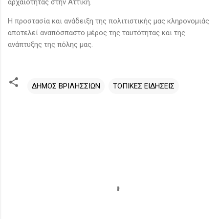
αρχαιότητας στην Αττική.
Η προστασία και ανάδειξη της πολιτιστικής μας κληρονομιάς
αποτελεί αναπόσπαστο μέρος της ταυτότητας και της
ανάπτυξης της πόλης μας.
ΔΗΜΟΣ ΒΡΙΛΗΣΣΙΩΝ
ΤΟΠΙΚΕΣ ΕΙΔΗΣΕΙΣ
Σ
χ
ό
λ
ι
α