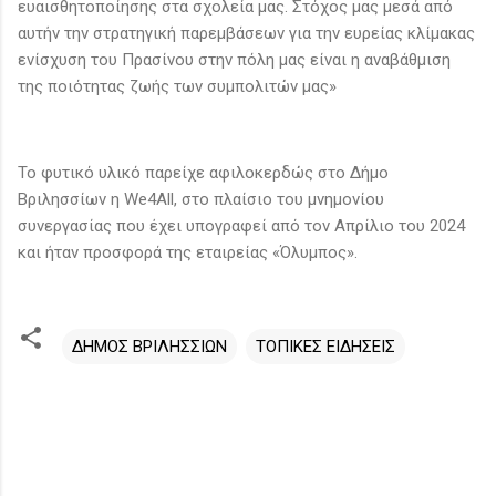
ευαισθητοποίησης στα σχολεία μας. Στόχος μας μεσά από
αυτήν την στρατηγική παρεμβάσεων για την ευρείας κλίμακας
ενίσχυση του Πρασίνου στην πόλη μας είναι η αναβάθμιση
της ποιότητας ζωής των συμπολιτών μας»
Το φυτικό υλικό παρείχε αφιλοκερδώς στο Δήμο
Βριλησσίων η We4All, στο πλαίσιο του μνημονίου
συνεργασίας που έχει υπογραφεί από τον Απρίλιο του 2024
και ήταν προσφορά της εταιρείας «Όλυμπος».
ΔΗΜΟΣ ΒΡΙΛΗΣΣΙΩΝ
ΤΟΠΙΚΕΣ ΕΙΔΗΣΕΙΣ
Σ
χ
ό
λ