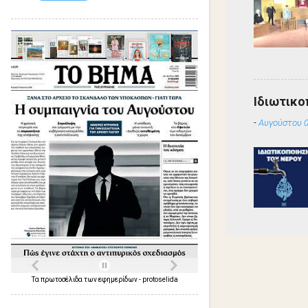
Ιδιωτικο
-
Αυγούστου 0
Τα
πρωτοσέλιδα
των
εφημερίδων
-
protoselida