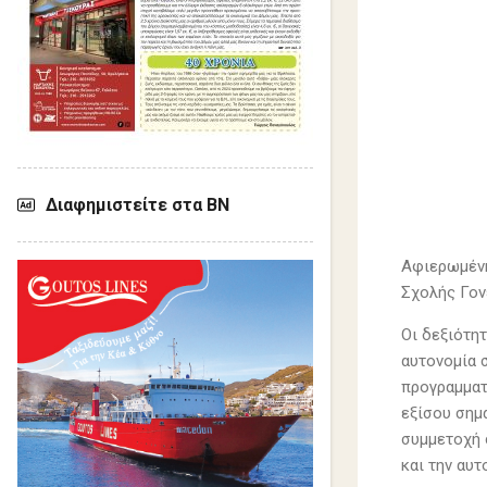
Διαφημιστείτε στα ΒΝ
Αφιερωμένη
Σχολής Γον
Οι δεξιότη
αυτονομία 
προγραμματ
εξίσου σημ
συμμετοχή 
και την αυτ