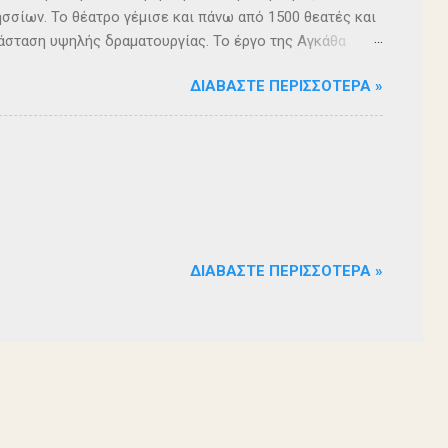
σσίων. Το θέατρο γέμισε και πάνω από 1500 θεατές και
άσταση υψηλής δραματουργίας. Το έργο της Αγκάθα
. Η σασπένς, το μυστήριο, η πλοκή, οι μεγάλες
ΔΙΑΒΆΣΤΕ ΠΕΡΙΣΣΌΤΕΡΑ »
 ερωτήματα, σημάδεψαν όλους όσους παρακολούθησαν το
 για μία αναμφισβήτητα δυνατή παράσταση. Με τη
ρά σειρά ετών είναι υπεύθυνη του Α΄ Δημοτικού
οι ηθοποιοί: Αλέξανδρος Γεωργίου, Αλέξανδρος
ίου, Ευριπίδης Τσαούσογλου, Θοδωρής Σκληρός ,
ΔΙΑΒΆΣΤΕ ΠΕΡΙΣΣΌΤΕΡΑ »