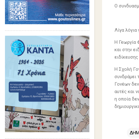
Ο συνδυασμ
Λίγα λόγια 
Η Γεωργία 
και στην ει
ειδίκευσης
Η Σχολή Γο
συνδράμει 
Γονέων δεν
αυτές και ν
η οποία δε
δημιουργικά
ΔΗΜ