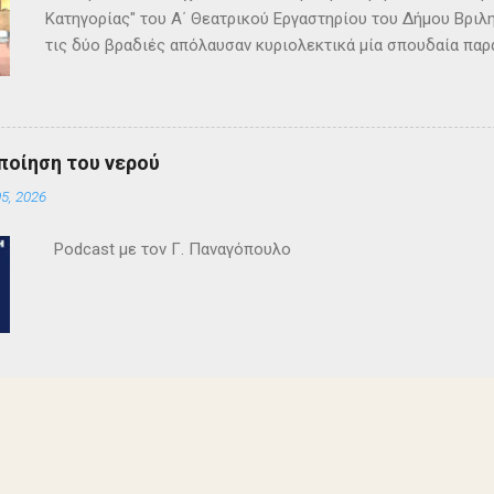
Κατηγορίας" του Α΄ Θεατρικού Εργαστηρίου του Δήμου Βριλη
τις δύο βραδιές απόλαυσαν κυριολεκτικά μία σπουδαία παρ
Κρίστι καθήλωσε τους θεατρόφιλους σε όλη τη διάρκειά του
ανατροπές και ένα μοναδικό φινάλε που απαντά σε όλα τα
έργο και τους έμειναν ανεξίτηλα στη μνήμη τους. Επρόκειτο
σπουδαία σκηνοθεσία της Τώνιας Σταυροπούλου που επί μακ
ποίηση του νερού
Θεατρικού Εργαστηρίου. Εξαιρετικές ερμηνείες κατέθεσαν 
5, 2026
Θεοδόσης, Άννα Αλεξανδράκη, Γιάννης Καρτερός, Δήμητρα Χ
Κατερίνα Χαραυγή , Κατερίνα Σταθάτου , Λουκί...
Podcast με τον Γ. Παναγόπουλο