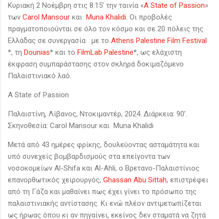
Κυριακή 2 Νοέμβρη στις 8:15’ την ταινία «
A State of Passion
»
των
Carol Mansour
και
Muna Khalidi
. Οι προβολές
πραγματοποιούνται σε όλο τον κόσμο και σε 20 πόλεις της
Ελλάδας σε συνεργασία με το
Athens Palestine Film Festival
*, τη
Dounias
* και το
FilmLab Palestine
*, ως ελάχιστη
έκφραση συμπαράστασης στον σκληρά δοκιμαζόμενο
Παλαιστινιακό λαό.
A State of Passion
Παλαιστίνη, Λίβανος, Ντοκιμαντέρ, 2024. Διάρκεια: 90’.
Σκηνοθεσία: Carol Mansour και Muna Khalidi
Μετά από 43 ημέρες φρίκης, δουλεύοντας ασταμάτητα και
υπό συνεχείς βομβαρδισμούς στα επείγοντα των
νοσοκομείων Al-Shifa και Al-Ahli, ο Βρετανο-Παλαιστίνιος
επανορθωτικός χειρουργός,
Ghassan Abu Sittah
, επιστρέφει
από τη Γάζα και μαθαίνει πως έχει γίνει το πρόσωπο της
παλαιστινιακής αντίστασης. Κι ενώ πλέον αντιμετωπίζεται
ως ήρωας όπου κι αν πηγαίνει, εκείνος δεν σταματά να ζητά