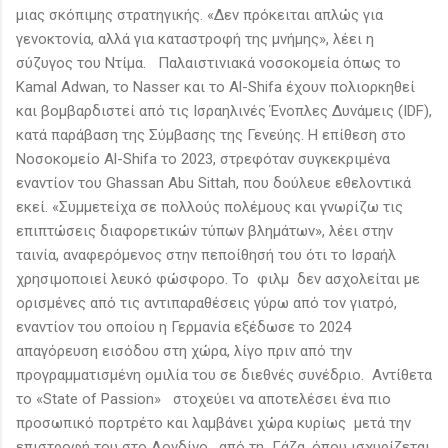
μιας σκόπιμης στρατηγικής. «Δεν πρόκειται απλώς για
γενοκτονία, αλλά για καταστροφή της μνήμης», λέει η
σύζυγος του Ντίμα. Παλαιστινιακά νοσοκομεία όπως το
Kamal Adwan, το Nasser και το Al-Shifa έχουν πολιορκηθεί
και βομβαρδιστεί από τις Ισραηλινές Ένοπλες Δυνάμεις (IDF),
κατά παράβαση της Σύμβασης της Γενεύης. Η επίθεση στο
Νοσοκομείο Al-Shifa το 2023, στρεφόταν συγκεκριμένα
εναντίον του Ghassan Abu Sittah, που δούλευε εθελοντικά
εκεί. «Συμμετείχα σε πολλούς πολέμους και γνωρίζω τις
επιπτώσεις διαφορετικών τύπων βλημάτων», λέει στην
ταινία, αναφερόμενος στην πεποίθησή του ότι το Ισραήλ
χρησιμοποιεί λευκό φώσφορο. Το φιλμ δεν ασχολείται με
ορισμένες από τις αντιπαραθέσεις γύρω από τον γιατρό,
εναντίον του οποίου η Γερμανία εξέδωσε το 2024
απαγόρευση εισόδου στη χώρα, λίγο πριν από την
προγραμματισμένη ομιλία του σε διεθνές συνέδριο. Αντίθετα
το «State of Passion» στοχεύει να αποτελέσει ένα πιο
προσωπικό πορτρέτο και λαμβάνει χώρα κυρίως μετά την
επιστροφή του στο Λονδίνο, από τη Γάζα, όπου ισχυρίζεται