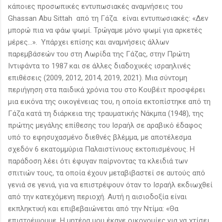
κάποιες προσωπικές εντυπωσιακές αναμνήσεις του
Ghassan Abu Sittah από τη Γάζα. είναι εντυπωσιακές: «Δεν
μπορώ πια να φάω ψωμί. Τρώγαμε μόνο ψωμί για αρκετές
μέρες…». Υπάρχει επίσης και αναμνήσεις άλλων
παρεμβάσεών του στη Λωρίδα της Γάζας, στην Πρώτη
Ιντιφάντα το 1987 και σε άλλες διαδοχικές ισραηλινές
επιθέσεις (2009, 2012, 2014, 2019, 2021). Μια σύντομη
περιήγηση στα παιδικά χρόνια του στο Κουβέιτ προσφέρει
μια εικόνα της οικογένειας του, η οποία εκτοπίστηκε από τη
Γάζα κατά τη διάρκεια της τραυματικής Νάκμπα (1948), της
πρώτης μεγάλης επίθεσης του Ισραήλ σε αραβικό έδαφος
υπό το εφησυχασμένο διεθνές βλέμμα, με αποτέλεσμα
σχεδόν 6 εκατομμύρια Παλαιστίνιους εκτοπισμένους. Η
παράδοση λέει ότι έφυγαν παίρνοντας τα κλειδιά των
σπιτιών τους, τα οποία έχουν μεταβιβαστεί σε αυτούς από
γενιά σε γενιά, για να επιστρέψουν όταν το Ισραήλ εκδιωχθεί
από την κατεχόμενη περιοχή. Αυτή η αισιοδοξία είναι
εκπληκτική και επιβεβαιώνεται από την Ντίμα: «Θα
επιστρέψουμε. Η μητέρα μου έκανε οικονομίες για να χτίσει