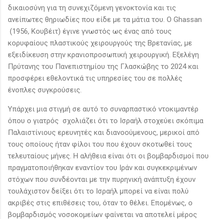
δικαιοσύνη για τη συνεχιζόμενη γενοκτονία και τις
ανείπωτες θηριωδίες που είδε με τα μάτια του. Ο Ghassan
(1956, Κουβέιτ) έγινε γνωστός ως ένας από τους
κορυφαίους πλαστικούς χειρουργούς της Βρετανίας, με
εξειδίκευση στην κρανιοπροσωπική χειρουργική. Εξελέγη
Πρύτανης του Πανεπιστημίου της Γλασκώβης το 2024 και
προσφέρει εθελοντικά τις υπηρεσίες του σε πολλές
ένοπλες συγκρούσεις.
Υπάρχει μια στιγμή σε αυτό το συναρπαστικό ντοκιμαντέρ
όπου ο γιατρός σχολιάζει ότι το Ισραήλ στοχεύει σκόπιμα
Παλαιστίνιους ερευνητές και διανοούμενους, μερικοί από
τους οποίους ήταν φίλοι του που έχουν σκοτωθεί τους
τελευταίους μήνες. Η αλήθεια είναι ότι οι βομβαρδισμοί που
πραγματοποιήθηκαν εναντίον του Ιράν και συγκεκριμένων
στόχων που συνδέονται με την πυρηνική ανάπτυξη έχουν
τουλάχιστον δείξει ότι το Ισραήλ μπορεί να είναι πολύ
ακριβές στις επιθέσεις του, όταν το θέλει. Επομένως, ο
βομβαρδισμός νοσοκομείων φαίνεται να αποτελεί μέρος