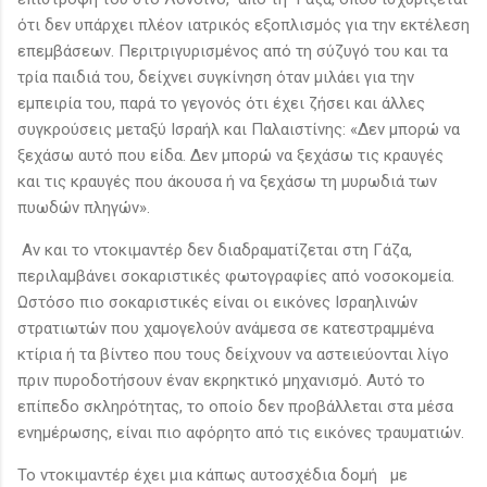
ότι δεν υπάρχει πλέον ιατρικός εξοπλισμός για την εκτέλεση
επεμβάσεων. Περιτριγυρισμένος από τη σύζυγό του και τα
τρία παιδιά του, δείχνει συγκίνηση όταν μιλάει για την
εμπειρία του, παρά το γεγονός ότι έχει ζήσει και άλλες
συγκρούσεις μεταξύ Ισραήλ και Παλαιστίνης: «Δεν μπορώ να
ξεχάσω αυτό που είδα. Δεν μπορώ να ξεχάσω τις κραυγές
και τις κραυγές που άκουσα ή να ξεχάσω τη μυρωδιά των
πυωδών πληγών».
Αν και το ντοκιμαντέρ δεν διαδραματίζεται στη Γάζα,
περιλαμβάνει σοκαριστικές φωτογραφίες από νοσοκομεία.
Ωστόσο πιο σοκαριστικές είναι οι εικόνες Ισραηλινών
στρατιωτών που χαμογελούν ανάμεσα σε κατεστραμμένα
κτίρια ή τα βίντεο που τους δείχνουν να αστειεύονται λίγο
πριν πυροδοτήσουν έναν εκρηκτικό μηχανισμό. Αυτό το
επίπεδο σκληρότητας, το οποίο δεν προβάλλεται στα μέσα
ενημέρωσης, είναι πιο αφόρητο από τις εικόνες τραυματιών.
Το ντοκιμαντέρ έχει μια κάπως αυτοσχέδια δομή με