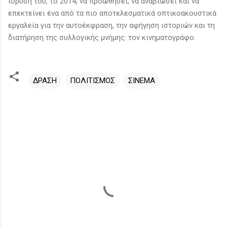
ίδρυσή του, το 2014, να προωθήσει, να αναβιώσει και να
επεκτείνει ένα από τα πιο αποτελεσματικά οπτικοακουστικά
εργαλεία για την αυτοέκφραση, την αφήγηση ιστοριών και τη
διατήρηση της συλλογικής μνήμης: τον κινηματογράφο.
ΔΡΑΣΗ
ΠΟΛΙΤΙΣΜΟΣ
ΣΙΝΕΜΑ
Σ
χ
ό
λ
ι
α