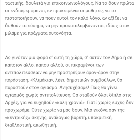
τακτικής, δουλειά για επικοινωνιολόγους. Να το δουν πρώτα
οι ενδιαφερόμενοι, εν προκειμένω οι μαθητές, να το
πιστοποιήσουν, να πουν αυτοί τον καλό λόγο, αν αξίζει να
δοθούν τα εύσημα, να μην προκαταλαμβάνονται, ιδίως όταν
μιλάμε για πράγματα αυτονόητα.
Ας γινόταν μια φορά σ’ αυτή τη χώρα, σ’ αυτόν τον Δήμο ή σε
κάποιον άλλο, κάπου αλλού, οι πικραμένοι των
αντιπολιτεύσεων να μην προστρέξουν άρον-άρον στην
παράσταση. «Κλιμάκια», λέει, δημοτικών συμβούλων, θα
παραστούν στον αγιασμό. Ανησυχήσαμε! Πώς θα γίνει
αγιασμός χωρίς αντιπολίτευση; Θα σταθούν όλοι δίπλα στις
Αρχές, για να ευχηθούν «καλή χρονιά». Γιατί χωρίς ευχές δεν
προχωράμε. Ούτε χωρίς να μας δουν. Μια εικόνα σαν της
«κεντρικής» σκηνής, αναλόγως βαρετή, υποκριτική,
διαθλαστική, απωθητική.