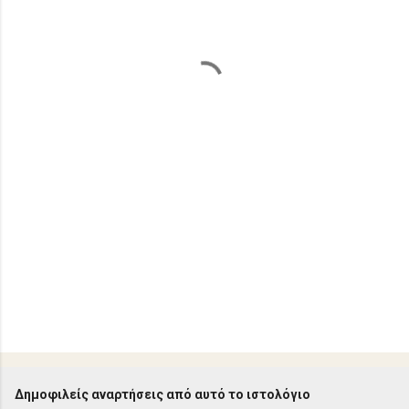
λ
ι
α
Δημοφιλείς αναρτήσεις από αυτό το ιστολόγιο