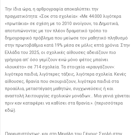
Την ίδια ώρα, η αρθρογραφία αποκαλύπτει την
πραγματικότητα: «Σοκ στα σχολεία»: «Με 44.000 λιγότερα
«πρωτάκια» σε σχέση με το 2010 ανοίγουν, τα Δημοτικά,
αποτυπώνοντας με τον πλέον δραματικό τρόπο το
δημογραφικό πρόβλημα που μείωσε τον μαθητικό πληθυσμό
στην πρωτοβάθμια κατά 19% μέσα σε μόλις επτά χρόνια. Στην
Ελλάδα του 2025, οι σχολικές αίθουσες αδειάζουν πιο
γρήγορα απ’ όσο γεμίζουν ενώ μόνο φέτος μπαίνει
«λουκέτο» σε 714 σχολεία. Τα στοιχεία «κραυγάζουν»:
λιγότερα παιδιά, λιγότερες τάξεις, λιγότερα σχολεία. Κενές
αίθουσες, θρανία που σκουριάζουν, λιγότερα παιδιά στα
προαύλια, μεταστέγαση μαθητών, συγχωνεύσεις ή και
αναστολή λειτουργίας σχολικών μονάδων... Μια γενιά χάνεται
πριν καν καταφέρει να καθίσει στα θρανία.». (περισσότερα
εδώ).
Παρεμπιπτόντως, και στη Μεγάλη του Γένους Σχολή στην