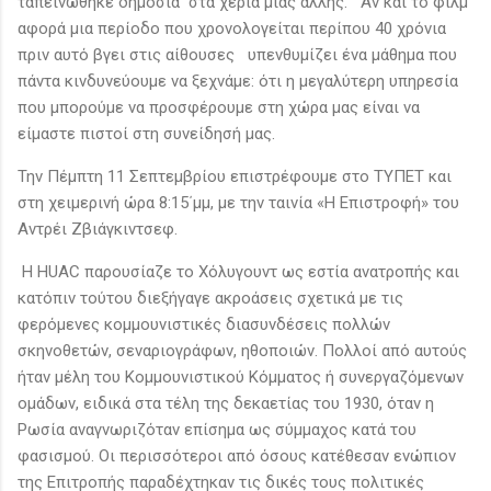
ταπεινώθηκε δημόσια στα χέρια μιας άλλης. Αν και το φιλμ
αφορά μια περίοδο που χρονολογείται περίπου 40 χρόνια
πριν αυτό βγει στις αίθουσες υπενθυμίζει ένα μάθημα που
πάντα κινδυνεύουμε να ξεχνάμε: ότι η μεγαλύτερη υπηρεσία
που μπορούμε να προσφέρουμε στη χώρα μας είναι να
είμαστε πιστοί στη συνείδησή μας.
Την Πέμπτη 11 Σεπτεμβρίου επιστρέφουμε στο ΤΥΠΕΤ και
στη χειμερινή ώρα 8:15΄μμ, με την ταινία «Η Επιστροφή» του
Αντρέι Ζβιάγκιντσεφ.
Η HUAC παρουσίαζε το Χόλυγουντ ως εστία ανατροπής και
κατόπιν τούτου διεξήγαγε ακροάσεις σχετικά με τις
φερόμενες κομμουνιστικές διασυνδέσεις πολλών
σκηνοθετών, σεναριογράφων, ηθοποιών. Πολλοί από αυτούς
ήταν μέλη του Κομμουνιστικού Κόμματος ή συνεργαζόμενων
ομάδων, ειδικά στα τέλη της δεκαετίας του 1930, όταν η
Ρωσία αναγνωριζόταν επίσημα ως σύμμαχος κατά του
φασισμού. Οι περισσότεροι από όσους κατέθεσαν ενώπιον
της Επιτροπής παραδέχτηκαν τις δικές τους πολιτικές