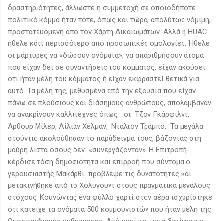
δραστηριότητες, άλλωστε η συμμετοχή σε οποιοδήποτε
πολιτικό κόμμα ήταν τότε, όπως και τώρα, απολύτως νόμιμη,
προστατευόμενη από τον Χάρτη Δικαιωμάτων. Αλλά η HUAC
ήθελε κάτι περισσότερο από προσωπικές ομολογίες. Ήθελε
οι μάρτυρές να «δώσουν ονόματα», να απαριθμήσουν άτομα
που είχαν δει σε συναντήσεις του κόμματος, είχαν ακούσει
ότι ήταν μέλη του κόμματος ή είχαν εκφραστεί θετικά για
αυτό. Τα μέλη της, μεθυσμένα από την εξουσία που είχαν
πάνω σε πλούσιους και διάσημους ανθρώπους, απολάμβαναν
να ανακρίνουν καλλιτέχνες όπως οι Τζον Γκάρφιλντ,
Άρθουρ Μίλερ, Λίλιαν Χέλμαν, Ντάλτον Τράμπο. Τα μεγάλα
στούντιο ακολούθησαν το παράδειγμα τους, βάζοντας στη
μαύρη λίστα όσους δεν «συνεργάζονταν». Η Επιτροπή
κέρδισε τόση δημοσιότητα και επιρροή που σύντομα ο
γερουσιαστής Μακάρθι πρόβλεψε τις δυνατότητες και
μετακινήθηκε από το Χόλυγουντ στους πραγματικά μεγάλους
στόχους: Κουνώντας ένα φύλλο χαρτί στον αέρα ισχυρίστηκε
ότι κατείχε τα ονόματα 500 κομμουνιστών που ήταν μέλη της
Ομοσπονδιακής κυβέρνησης. Από εκεί και μετά ξεκίνησε η