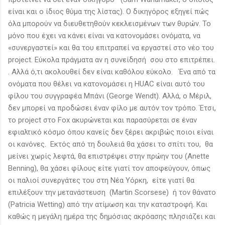
είναι και ο ίδιος θύμα της λίστας). Ο δικηγόρος εξηγεί πώς
όλα μπορούν να διευθετηθούν κεκλεισμένων των θυρών. Το
μόνο που έχει να κάνει είναι να κατονομάσει ονόματα, να
«συνεργαστεί» και θα του επιτραπεί να εργαστεί στο νέο του
project. Εύκολα πράγματα αν η συνείδησή σου στο επιτρέπει.
. Αλλά ό,τι ακολουθεί δεν είναι καθόλου εύκολο. Ένα από τα
ονόματα που θέλει να κατονομάσει η HUAC είναι αυτό του
φίλου του συγγραφέα Μπάνι (George Wendt). Αλλά, ο Μέριλ,
δεν μπορεί να προδώσει έναν φίλο με αυτόν τον τρόπο. Έτσι,
το project στο Fox ακυρώνεται και παρασύρεται σε έναν
εφιαλτικό κόσμο όπου κανείς δεν ξέρει ακριβώς ποιοι είναι
οι κανόνες. Εκτός από τη δουλειά θα χάσει το σπίτι του, θα
μείνει χωρίς λεφτά, θα επιστρέψει στην πρώην του (Anette
Benning), θα χάσει φίλους είτε γιατί τον αποφεύγουν, όπως
οι παλιοί συνεργάτες του στη Νέα Υόρκη, είτε γιατί θα
επιλέξουν την μετανάστευση (Martin Scorsese) ή τον θάνατο
(Patricia Wetting) από την ατίμωση και την καταστροφή. Και
καθώς η μεγάλη ημέρα της δημόσιας ακρόασης πλησιάζει και