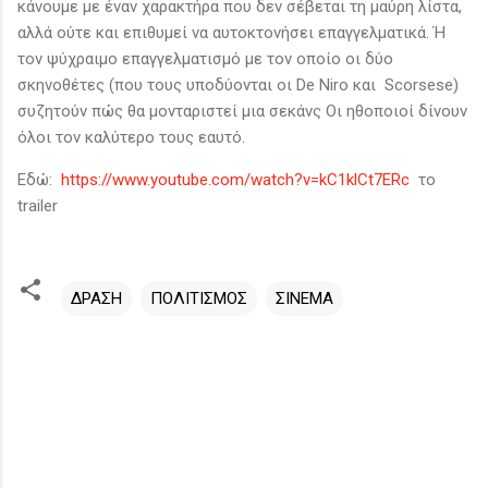
κάνουμε με έναν χαρακτήρα που δεν σέβεται τη μαύρη λίστα,
αλλά ούτε και επιθυμεί να αυτοκτονήσει επαγγελματικά. Ή
τον ψύχραιμο επαγγελματισμό με τον οποίο οι δύο
σκηνοθέτες (που τους υποδύονται οι De Niro και Scorsese)
συζητούν πώς θα μονταριστεί μια σεκάνς Οι ηθοποιοί δίνουν
όλοι τον καλύτερο τους εαυτό.
Εδώ:
https://www.youtube.com/watch?v=kC1klCt7ERc
το
trailer
ΔΡΑΣΗ
ΠΟΛΙΤΙΣΜΟΣ
ΣΙΝΕΜΑ
Σ
χ
ό
λ
ι