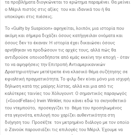
τα προβλήματα διογκώνεται το ερώτημα παραμένει. Θα μείνει
ο Μέριλ πιστός στις αξίες του και ιδανικά του ή θα
υποκύψει στις πιέσεις;
Το «Guilty by Suspicion» αφηγείται, λοιπόν, μια ιστορία που
ακόμη και σήμερα διχάζει όσους κατήγγειλαν ονόματα και
όσους δεν το έκαναν. Η ιστορία έχει δικαιώσει όσους
αρνήθηκαν να προδώσουν τις αρχές τους, αλλά πώς θα
αντιδρούσε οποιοσδήποτε από εμάς εκείνη την εποχή - όταν
το να αψηφήσεις την Επιτροπή Αντιαμερικανικών
Δραστηριοτήτων μετέτρεπε ένα κλασικό θέμα συζήτησης σε
εφιαλτική πραγματικότητα; Το φιλμ δεν είναι μόνο μια ισχυρή
δήλωση κατά της μαύρης λίστας, αλλά και μια από τις
καλύτερες ταινίες του Χόλυγουντ. Ο σημαντικός παραγωγός
(«GoodFellas») Irwin Winkler, που κάνει εδώ το σκηνοθετικό
του ντεμπούτο, προσεγγίζει το θέμα του προσηλωμένος
στα γεγονότα, επιλογή που χαρίζει αυθεντικότητα στη
διήγηση του. Προσέξτε τον μετρημένο διάλογο με τον οποίο
ο Ζανούκ παρουσιάζει τις επιλογές του Μέριλ. Έχουμε να