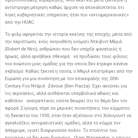
αντίστροφη μέτρηση καθώς άρχισε να αποκαλύπτεται ότι
λίγες κυβερνητικές υπηρεσίες ήταν πιο «αντιαμερικανικές»
από την HUAC.
Το φιλμ αφηγείται την ιστορία εκείνης της εποχής, μέσα από
την περίπτωση ενός σκηνοθέτη ονόματι Ντέιβιντ Μέριλ
(Robert de Niro), ανθρώπου που δεν υπήρξε φανατικός ή
ήρωας, αλλά αρνήθηκε σθεναρά να προδώσει τους φίλους
του ενώπιον μιας ομάδας για την οποία δεν έτρεφε κανένα
σεβασμό. Καθώς ξεκινά η ταινία, ο Μέριλ επιστρέψει από την
Ευρώπη για μια συνάντηση με τον επικεφαλής της 20th
Century-Fox Ντάριλ Ζάνουκ (Ben Piazza). Έχει ακούσει για
τις ακροάσεις, αλλά αισθάνεται υπερβολικά αθώος και
καθόλου ανατρεπτικός οπότε θεωρεί ότι το θέμα δεν τον
αφορά. Σίγουρα, πήγε σε μερικές συναντήσεις του κόμματος
τη δεκαετία του 1930, όταν ήταν αξιέπαινο στο Χόλυγουντ να
αγκαλιάζεις αντιφασιστικές ομάδες, αλλά το κόμμα τον
απέρριψε, «γιατί διαφωνούσε πολύ». Το στούντιο του
προτείνει να δει έναν δικηγόρο (Sam Wanamaker, ο οποίος