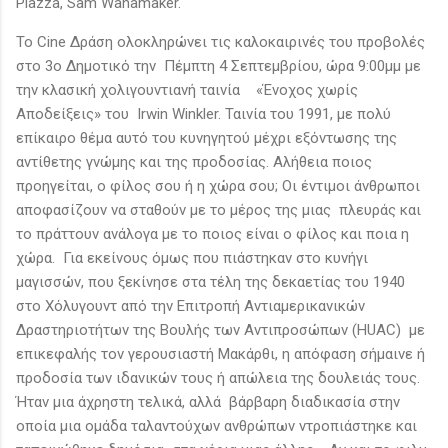
Piazza, Sam Wanamaker.
Το Cine Δράση ολοκληρώνει τις καλοκαιρινές του προβολές
στο 3ο Δημοτικό την Πέμπτη 4 Σεπτεμβρίου, ώρα 9:00μμ με
την κλασική χολιγουντιανή ταινία «Ένοχος χωρίς
Αποδείξεις» του Irwin Winkler. Ταινία του 1991, με πολύ
επίκαιρο θέμα αυτό του κυνηγητού μέχρι εξόντωσης της
αντίθετης γνώμης και της προδοσίας. Αλήθεια ποιος
προηγείται, ο φίλος σου ή η χώρα σου; Οι έντιμοι άνθρωποι
αποφασίζουν να σταθούν με το μέρος της μιας πλευράς και
το πράττουν ανάλογα με το ποιος είναι ο φίλος και ποια η
χώρα. Για εκείνους όμως που πιάστηκαν στο κυνήγι
μαγισσών, που ξεκίνησε στα τέλη της δεκαετίας του 1940
στο Χόλυγουντ από την Επιτροπή Αντιαμερικανικών
Δραστηριοτήτων της Βουλής των Αντιπροσώπων (HUAC) με
επικεφαλής τον γερουσιαστή Μακάρθι, η απόφαση σήμαινε ή
προδοσία των ιδανικών τους ή απώλεια της δουλειάς τους.
Ήταν μια άχρηστη τελικά, αλλά βάρβαρη διαδικασία στην
οποία μια ομάδα ταλαντούχων ανθρώπων ντροπιάστηκε και