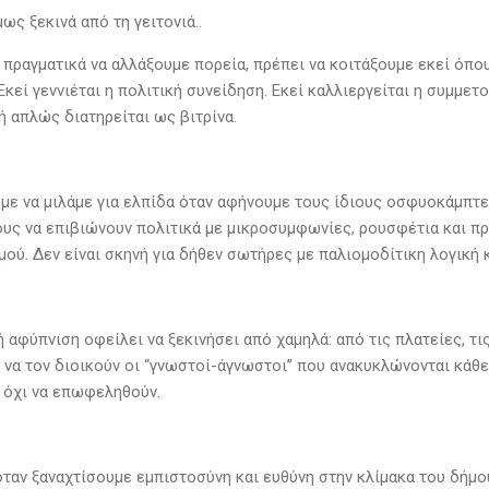
ως ξεκινά από τη γειτονιά..
πραγματικά να αλλάξουμε πορεία, πρέπει να κοιτάξουμε εκεί όπου 
Εκεί γεννιέται η πολιτική συνείδηση. Εκεί καλλιεργείται η συμμετ
ή απλώς διατηρείται ως βιτρίνα.
με να μιλάμε για ελπίδα όταν αφήνουμε τους ίδιους οσφυοκάμπτες
υς να επιβιώνουν πολιτικά με μικροσυμφωνίες, ρουσφέτια και προ
μού. Δεν είναι σκηνή για δήθεν σωτήρες με παλιομοδίτικη λογική 
 αφύπνιση οφείλει να ξεκινήσει από χαμηλά: από τις πλατείες, τι
α να τον διοικούν οι “γνωστοί-άγνωστοι” που ανακυκλώνονται κάθ
ι όχι να επωφεληθούν.
 όταν ξαναχτίσουμε εμπιστοσύνη και ευθύνη στην κλίμακα του δήμ