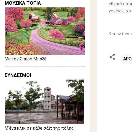
ΜΟΥΣΙΚΑ ΤΟΠΙΑ
εθνικό επίπ
γονέων, στη
Και αν δεν 
Με τον Σπύρο Μπαξέ
ΑΡΘ
Σ
ΣΥΝΔΕΣΜΟΙ
χ
ό
λ
ι
α
Μ'ένα κλικ σε κάθε σάϊτ της πόλης