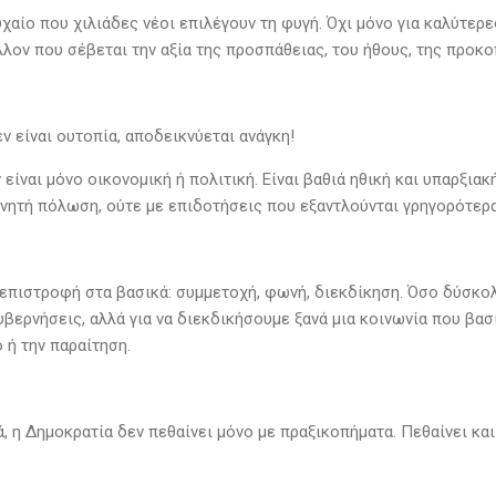
υχαίο που χιλιάδες νέοι επιλέγουν τη φυγή. Όχι μόνο για καλύτερε
λον που σέβεται την αξία της προσπάθειας, του ήθους, της προκο
ν είναι ουτοπία, αποδεικνύεται ανάγκη!
 είναι μόνο οικονομική ή πολιτική. Είναι βαθιά ηθική και υπαρξιακ
χνητή πόλωση, ούτε με επιδοτήσεις που εξαντλούνται γρηγορότερα
επιστροφή στα βασικά: συμμετοχή, φωνή, διεκδίκηση. Όσο δύσκολο 
υβερνήσεις, αλλά για να διεκδικήσουμε ξανά μια κοινωνία που βασί
 ή την παραίτηση.
κά, η Δημοκρατία δεν πεθαίνει μόνο με πραξικοπήματα. Πεθαίνει και 