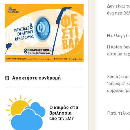
Δεν είναι τ
ένα περιβάλ
Η αλλαγή δε
Η κρίση δεν
ούτε με τε
Χρειάζεται 
Αποκτήστε συνδρομή
"ρίξουμε" κ
συμβιβασμό
Ο καιρός στα
Βριλήσσια
Γιατί, τελι
από την ΕΜΥ