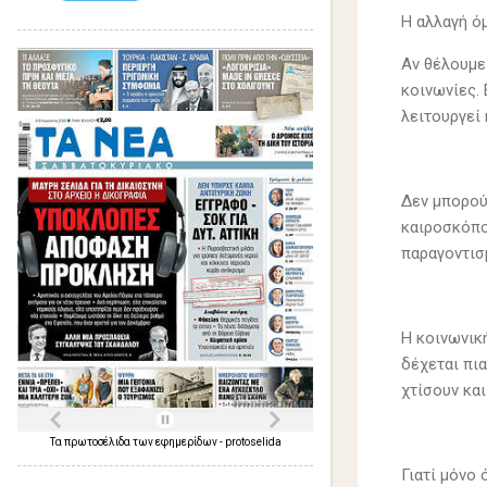
Η αλλαγή όμ
Αν θέλουμε 
κοινωνίες. 
λειτουργεί 
Δεν μπορού
καιροσκόπο
παραγοντισ
Η κοινωνική
δέχεται πι
χτίσουν κα
Τα
πρωτοσέλιδα
των
εφημερίδων
-
protoselida
Γιατί μόνο