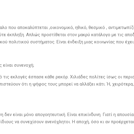
λο που αποκαλύπτεται ,οικονομικό, ηθικό, θεσμικό , αντιμετωπίζ
ύτε έκπληξη. Απλώς προστίθεται στον μακρύ κατάλογο με τις αποδ
ού πολιτικού συστήματος. Είναι ένδειξη μιας κοινωνίας που έχει
 είναι συνενοχή;
ό τις εκλογές έσπασε κάθε ρεκόρ. Χιλιάδες πολίτες ίσως οι περισ
πιστεύουν ότι η ψήφος τους μπορεί να αλλάξει κάτι. Ή, χειρότερα,
η δεν είναι μόνο απογοητευτική. Είναι επικίνδυνη. Γιατί η απουσ
ίδιους να συνεχίσουν ανενόχλητοι. Η αποχή, όσο κι αν προέρχετα