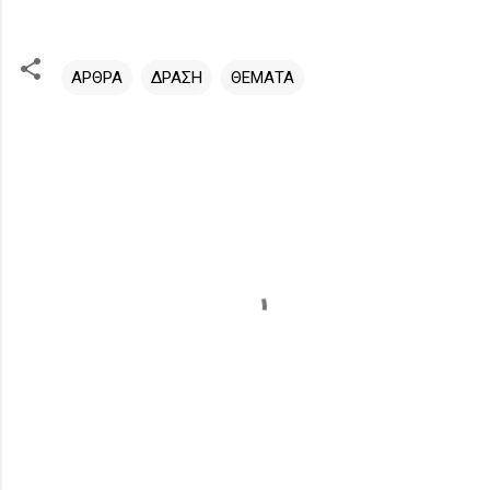
ΑΡΘΡΑ
ΔΡΑΣΗ
ΘΕΜΑΤΑ
Σ
χ
ό
λ
ι
α