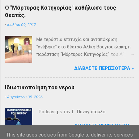
Ο "Μάρτυρας Κατηγορίας" καθήλωσε τους
θεατές.
-
Ιουλίου 09, 2017
Με τεράστια επιτυχία και ανταπόκριση
"ανέβηκε" στο θέατρο Αλίκη Βουγιουκλάκη, η
παράσταση "Μάρτυρας Κατηγορίας" του Α΄
Θεατρικού Εργαστηρίου του Δήμου
ΔΙΑΒΆΣΤΕ ΠΕΡΙΣΣΌΤΕΡΑ »
Βριλησσίων. Το θέατρο γέμισε και πάνω από
1500 θεατές και τις δύο βραδιές απόλαυσαν
κυριολεκτικά μία σπουδαία παράσταση
Ιδιωτικοποίηση του νερού
υψηλής δραματουργίας. Το έργο της Αγκάθα
-
Αυγούστου 05, 2026
Κρίστι καθήλωσε τους θεατρόφιλους σε όλη
τη διάρκειά του. Η σασπένς, το μυστήριο, η
Podcast με τον Γ. Παναγόπουλο
πλοκή, οι μεγάλες ανατροπές και ένα
μοναδικό φινάλε που απαντά σε όλα τα
ΔΙΑΒΆΣΤΕ ΠΕΡΙΣΣΌΤΕΡΑ »
ερωτήματα, σημάδεψαν όλους όσους
This site uses cookies from Google to deliver its services
παρακολούθησαν το έργο και τους έμειναν