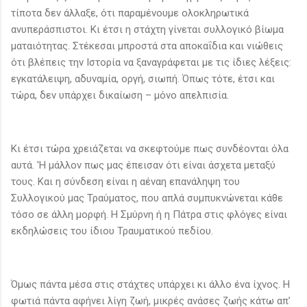
τίποτα δεν άλλαξε, ότι παραμένουμε ολοκληρωτικά
ανυπεράσπιστοι. Κι έτσι η στάχτη γίνεται συλλογικό βίωμα
ματαιότητας. Στέκεσαι μπροστά στα αποκαΐδια και νιώθεις
ότι βλέπεις την Ιστορία να ξαναγράφεται με τις ίδιες λέξεις:
εγκατάλειψη, αδυναμία, οργή, σιωπή. Όπως τότε, έτσι και
τώρα, δεν υπάρχει δικαίωση – μόνο απελπισία.
Κι έτσι τώρα χρειάζεται να σκεφτούμε πως συνδέονται όλα
αυτά. 'Η μάλλον πως μας έπεισαν ότι είναι άσχετα μεταξύ
τους. Και η σύνδεση είναι η αέναη επανάληψη του
Συλλογικού μας Τραύματος, που απλά συμπυκνώνεται κάθε
τόσο σε άλλη μορφή. Η Σμύρνη ή η Πάτρα στις φλόγες είναι
εκδηλώσεις του ίδιου Τραυματικού πεδίου.
Όμως πάντα μέσα στις στάχτες υπάρχει κι άλλο ένα ίχνος. Η
φωτιά πάντα αφήνει λίγη ζωή, μικρές ανάσες ζωής κάτω απ’