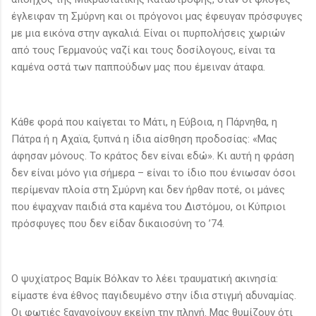
έγλειφαν τη Σμύρνη και οι πρόγονοι μας έφευγαν πρόσφυγες
με μια εικόνα στην αγκαλιά. Είναι οι πυρπολήσεις χωριών
από τους Γερμανούς ναζί και τους δοσίλογους, είναι τα
καμένα οστά των παππούδων μας που έμειναν άταφα.
Κάθε φορά που καίγεται το Μάτι, η Εύβοια, η Πάρνηθα, η
Πάτρα ή η Αχαϊα, ξυπνά η ίδια αίσθηση προδοσίας: «Μας
άφησαν μόνους. Το κράτος δεν είναι εδώ». Κι αυτή η φράση
δεν είναι μόνο για σήμερα – είναι το ίδιο που ένιωσαν όσοι
περίμεναν πλοία στη Σμύρνη και δεν ήρθαν ποτέ, οι μάνες
που έψαχναν παιδιά στα καμένα του Διστόμου, οι Κύπριοι
πρόσφυγες που δεν είδαν δικαιοσύνη το ’74.
Ο ψυχίατρος Βαμίκ Βόλκαν το λέει τραυματική ακινησία:
είμαστε ένα έθνος παγιδευμένο στην ίδια στιγμή αδυναμίας.
Οι φωτιές ξανανοίγουν εκείνη την πληγή. Μας θυμίζουν ότι