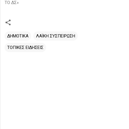
ΤΟ ΔΣ»
ΔΗΜΟΤΙΚΑ
ΛΑΪΚΗ ΣΥΣΠΕΙΡΩΣΗ
ΤΟΠΙΚΕΣ ΕΙΔΗΣΕΙΣ
Σ
χ
ό
λ
ι
α