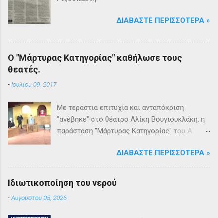
ΔΙΑΒΆΣΤΕ ΠΕΡΙΣΣΌΤΕΡΑ »
Ο "Μάρτυρας Κατηγορίας" καθήλωσε τους
θεατές.
-
Ιουλίου 09, 2017
Με τεράστια επιτυχία και ανταπόκριση
"ανέβηκε" στο θέατρο Αλίκη Βουγιουκλάκη, η
παράσταση "Μάρτυρας Κατηγορίας" του Α΄
Θεατρικού Εργαστηρίου του Δήμου
ΔΙΑΒΆΣΤΕ ΠΕΡΙΣΣΌΤΕΡΑ »
Βριλησσίων. Το θέατρο γέμισε και πάνω από
1500 θεατές και τις δύο βραδιές απόλαυσαν
κυριολεκτικά μία σπουδαία παράσταση
Ιδιωτικοποίηση του νερού
υψηλής δραματουργίας. Το έργο της Αγκάθα
-
Αυγούστου 05, 2026
Κρίστι καθήλωσε τους θεατρόφιλους σε όλη
τη διάρκειά του. Η σασπένς, το μυστήριο, η