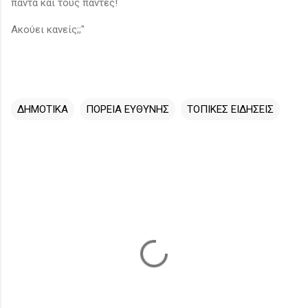
πάντα και τους πάντες!
Ακούει κανείς;;"
ΔΗΜΟΤΙΚΑ
ΠΟΡΕΙΑ ΕΥΘΥΝΗΣ
ΤΟΠΙΚΕΣ ΕΙΔΗΣΕΙΣ
Σ
χ
ό
λ
ι
α