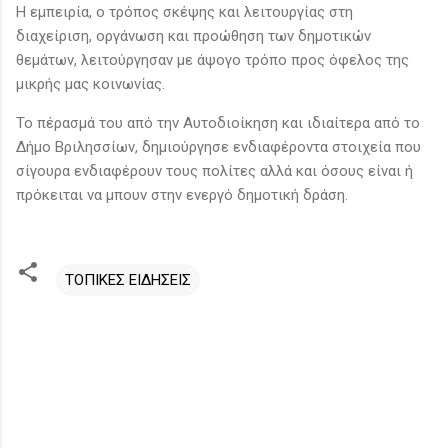
Η εμπειρία, ο τρόπος σκέψης και λειτουργίας στη
διαχείριση, οργάνωση και προώθηση των δημοτικών
θεμάτων, λειτούργησαν με άψογο τρόπο προς όφελος της
μικρής μας κοινωνίας.
Το πέρασμά του από την Αυτοδιοίκηση και ιδιαίτερα από το
Δήμο Βριλησσίων, δημιούργησε ενδιαφέροντα στοιχεία που
σίγουρα ενδιαφέρουν τους πολίτες αλλά και όσους είναι ή
πρόκειται να μπουν στην ενεργό δημοτική δράση.
ΤΟΠΙΚΕΣ ΕΙΔΗΣΕΙΣ
Σ
χ
ό
λ
ι